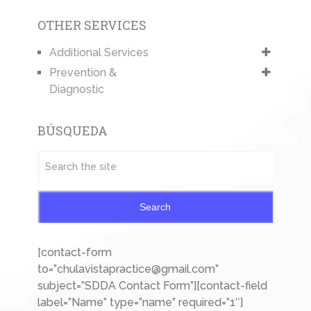
OTHER SERVICES
Additional Services
Prevention &
Diagnostic
BÚSQUEDA
Search
[contact-form
to=”chulavistapractice@gmail.com”
subject=”SDDA Contact Form”][contact-field
label=”Name” type=”name” required=”1″]