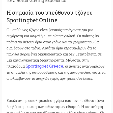
for a Better Gaming Experience
Η σημασία του υπεύθυνου τζόγου
Sportingbet Online
Ο υπεύθυνος τζόγος είναι βασικός παράγοντας για μια
ευχάριστη και ασφαλή εμπειρία παιχνιδιού. Οι παίκτες θα
πρέπει να θέτουν όρια στον χρόνο και τα χρήματα που θα
διαθέσουν στο τζόγο. Αυτά τα όρια εξασφαλίζουν ότι το
παιχνίδι παραμένει διασκεδαστικό και δεν μετατρέπεται σε
μια καταναγκαστική δραστηριότητα. Μάλιστα, στην
πλατφόρμα
Sportingbet Greece
, οι παίκτες αναγνωρίζουν
τη σημασία της αυτορρύθμισης και της αυτογνωσίας, ώστε να
απολαμβάνουν το παιχνίδι χωρίς αρνητικές συνέπειες.
Επιπλέον, η ευαισθητοποίηση γύρω από τον υπεύθυνο τζόγο
βοηθά στη μείωση των πιθανοτήτων εθισμού. Η κατανόηση
των κινδύνων που σχετίζονται με τον τζόγο είναι κρίσιμη. Οι