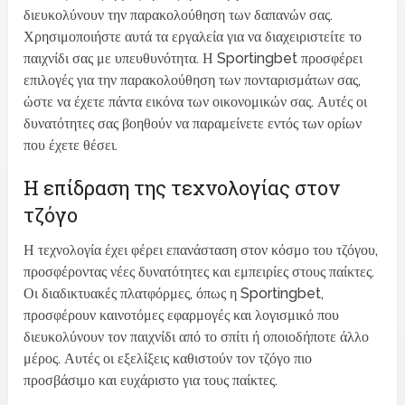
διευκολύνουν την παρακολούθηση των δαπανών σας.
Χρησιμοποιήστε αυτά τα εργαλεία για να διαχειριστείτε το
παιχνίδι σας με υπευθυνότητα. Η Sportingbet προσφέρει
επιλογές για την παρακολούθηση των πονταρισμάτων σας,
ώστε να έχετε πάντα εικόνα των οικονομικών σας. Αυτές οι
δυνατότητες σας βοηθούν να παραμείνετε εντός των ορίων
που έχετε θέσει.
Η επίδραση της τεχνολογίας στον
τζόγο
Η τεχνολογία έχει φέρει επανάσταση στον κόσμο του τζόγου,
προσφέροντας νέες δυνατότητες και εμπειρίες στους παίκτες.
Οι διαδικτυακές πλατφόρμες, όπως η Sportingbet,
προσφέρουν καινοτόμες εφαρμογές και λογισμικό που
διευκολύνουν τον παιχνίδι από το σπίτι ή οποιοδήποτε άλλο
μέρος. Αυτές οι εξελίξεις καθιστούν τον τζόγο πιο
προσβάσιμο και ευχάριστο για τους παίκτες.