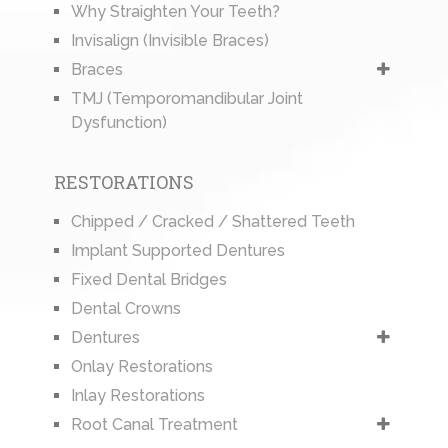
Why Straighten Your Teeth?
Invisalign (Invisible Braces)
Braces
TMJ (Temporomandibular Joint
Dysfunction)
RESTORATIONS
Chipped / Cracked / Shattered Teeth
Implant Supported Dentures
Fixed Dental Bridges
Dental Crowns
Dentures
Onlay Restorations
Inlay Restorations
Root Canal Treatment