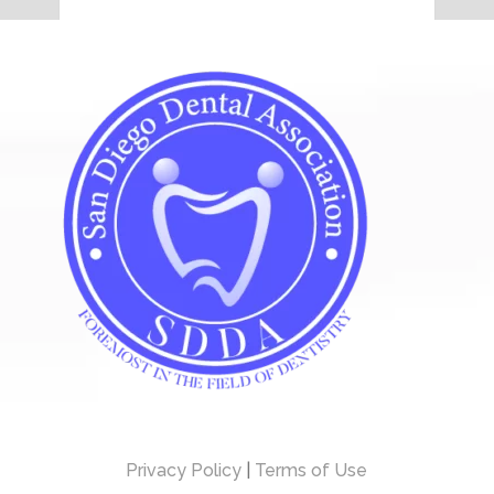
Privacy Policy
|
Terms of Use