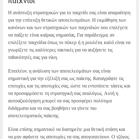
παιχνίδι
Η ανάπτυξη στρατηγικών για το παιχνίδι σας είναι απαραίτητη
για την επίτευξη θετικών αποτελεσμάτων. Η εκμάθηση των
κανόνων και των στρατηγικών των παιχνιδιών που επιλέγετε
να παίξετε είναι καίριας σημασίας. Για παράδειγμα, αν
επιλέξετε παιχνίδια όπως το πόκερ ή η ρουλέτα, καλό είναι να
γνωρίζετε τις καλύτερες τακτικές για να αυξήσετε τις
πιθανότητές σας για νίκη.
Επιπλέον, η ανάλυση των αποτελεσμάτων σας είναι
σημαντική για την εξέλιξή σας ως παίκτης. Καταγράψτε τις
επιτυχίες και τις αποτυχίες σας, ώστε να εντοπίσετε τάσεις και
να προσαρμόσετε τη στρατηγική σας αναλόγως. Αυτή η
αυτοαξιολόγηση μπορεί να σας προσφέρει πολύτιμα
διδάγματα και να σας βοηθήσει να γίνετε πιο
αποτελεσματικός παίκτης.
Είναι επίσης σημαντικό να διατηρείτε μια θετική στάση και
να μην αφήνετε τις αποτυχίες να σας απογοητεύουν. Ο τζόγος