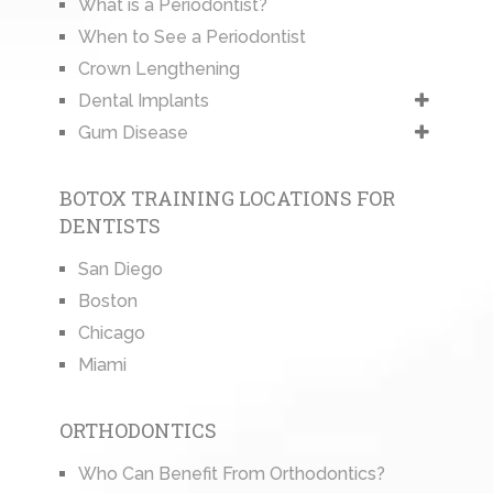
What is a Periodontist?
When to See a Periodontist
Crown Lengthening
Dental Implants
Gum Disease
BOTOX TRAINING LOCATIONS FOR
DENTISTS
San Diego
Boston
Chicago
Miami
ORTHODONTICS
Who Can Benefit From Orthodontics?