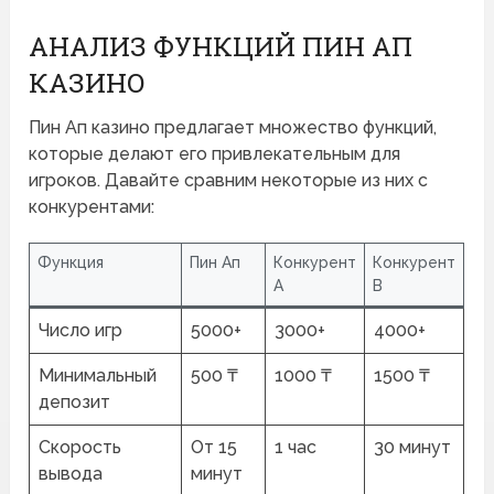
АНАЛИЗ ФУНКЦИЙ ПИН АП
КАЗИНО
Пин Ап казино предлагает множество функций,
которые делают его привлекательным для
игроков. Давайте сравним некоторые из них с
конкурентами:
Функция
Пин Ап
Конкурент
Конкурент
A
B
Число игр
5000+
3000+
4000+
Минимальный
500 ₸
1000 ₸
1500 ₸
депозит
Скорость
От 15
1 час
30 минут
вывода
минут