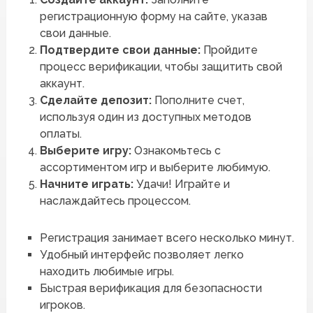
регистрационную форму на сайте, указав
свои данные.
Подтвердите свои данные:
Пройдите
процесс верификации, чтобы защитить свой
аккаунт.
Сделайте депозит:
Пополните счет,
используя один из доступных методов
оплаты.
Выберите игру:
Ознакомьтесь с
ассортиментом игр и выберите любимую.
Начните играть:
Удачи! Играйте и
наслаждайтесь процессом.
Регистрация занимает всего несколько минут.
Удобный интерфейс позволяет легко
находить любимые игры.
Быстрая верификация для безопасности
игроков.