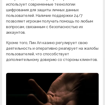
использует современные технологии
шифрования для защиты личных данных
пользователей. Наличие поддержки 24/7
позволяет игрокам получать помощь по любым
вопросам, связанным с безопасностью их
аккаунтов.
Кроме того, Пин Ап казино регулирует свою
деятельность и оперативно реагирует на жалобы
пользователей, что способствует
дополнительному доверию со стороны клиентов.