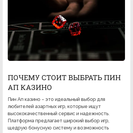
ПОЧЕМУ СТОИТ ВЫБРАТЬ ПИН
АП КАЗИНО
Пин Ап казино – это идеальный выбор для
любителей азартных игр, которые ищут
высококачественный сервис и надежность.
Платформа предлагает широкий выбор игр,
щедрую бонусную систему и возможность