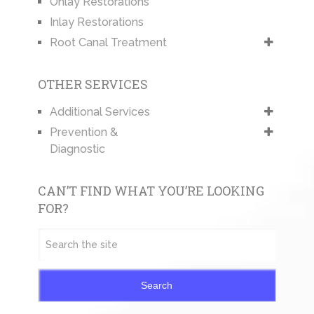
Onlay Restorations
Inlay Restorations
Root Canal Treatment
OTHER SERVICES
Additional Services
Prevention &
Diagnostic
CAN’T FIND WHAT YOU’RE LOOKING
FOR?
Search