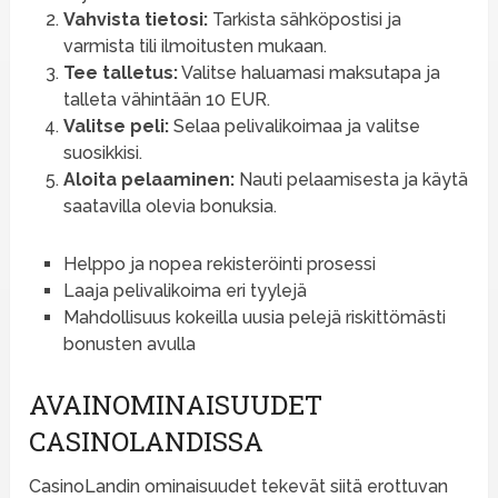
Vahvista tietosi:
Tarkista sähköpostisi ja
varmista tili ilmoitusten mukaan.
Tee talletus:
Valitse haluamasi maksutapa ja
talleta vähintään 10 EUR.
Valitse peli:
Selaa pelivalikoimaa ja valitse
suosikkisi.
Aloita pelaaminen:
Nauti pelaamisesta ja käytä
saatavilla olevia bonuksia.
Helppo ja nopea rekisteröinti prosessi
Laaja pelivalikoima eri tyylejä
Mahdollisuus kokeilla uusia pelejä riskittömästi
bonusten avulla
AVAINOMINAISUUDET
CASINOLANDISSA
CasinoLandin ominaisuudet tekevät siitä erottuvan