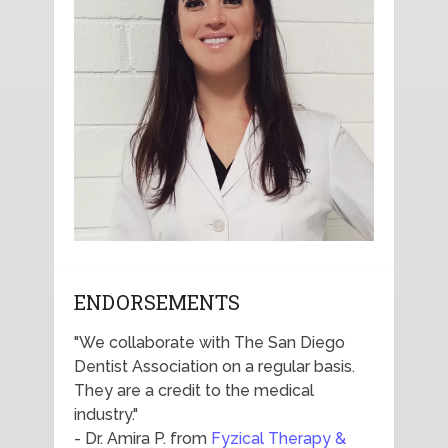
ENDORSEMENTS
"We collaborate with The San Diego
Dentist Association on a regular basis.
They are a credit to the medical
industry."
- Dr. Amira P. from
Fyzical Therapy &