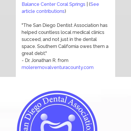
Balance Center Coral Springs
| (
See
article contributions
)
"The San Diego Dentist Association has
helped countless local medical clinics
succeed, and not just in the dental
space. Southern California owes them a
great debt."
- Dr. Jonathan R. from
moleremovalventuracounty.com