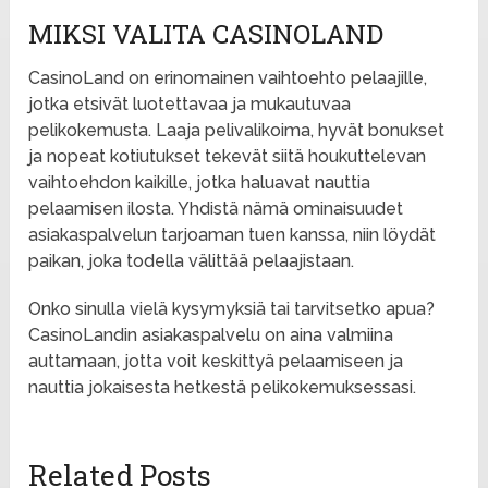
MIKSI VALITA CASINOLAND
CasinoLand on erinomainen vaihtoehto pelaajille,
jotka etsivät luotettavaa ja mukautuvaa
pelikokemusta. Laaja pelivalikoima, hyvät bonukset
ja nopeat kotiutukset tekevät siitä houkuttelevan
vaihtoehdon kaikille, jotka haluavat nauttia
pelaamisen ilosta. Yhdistä nämä ominaisuudet
asiakaspalvelun tarjoaman tuen kanssa, niin löydät
paikan, joka todella välittää pelaajistaan.
Onko sinulla vielä kysymyksiä tai tarvitsetko apua?
CasinoLandin asiakaspalvelu on aina valmiina
auttamaan, jotta voit keskittyä pelaamiseen ja
nauttia jokaisesta hetkestä pelikokemuksessasi.
Related Posts