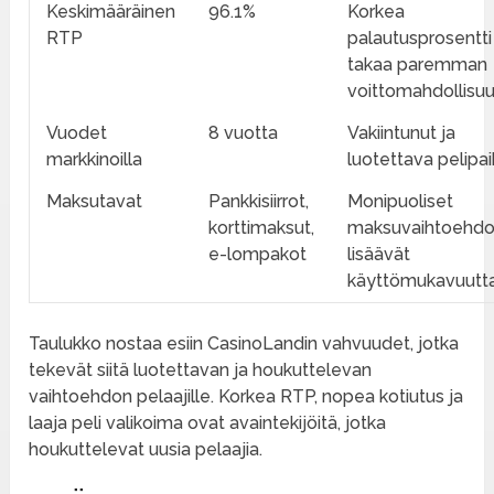
Keskimääräinen
96.1%
Korkea
RTP
palautusprosentti
takaa paremman
voittomahdollisu
Vuodet
8 vuotta
Vakiintunut ja
markkinoilla
luotettava pelipai
Maksutavat
Pankkisiirrot,
Monipuoliset
korttimaksut,
maksuvaihtoehdo
e-lompakot
lisäävät
käyttömukavuutta
Taulukko nostaa esiin CasinoLandin vahvuudet, jotka
tekevät siitä luotettavan ja houkuttelevan
vaihtoehdon pelaajille. Korkea RTP, nopea kotiutus ja
laaja peli valikoima ovat avaintekijöitä, jotka
houkuttelevat uusia pelaajia.