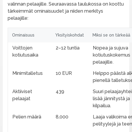
valinnan pelaajille. Seuraavassa taulukossa on koottu
tärkeimmät ominaisuudet ja niiden merkitys
pelaajille:
Ominaisuus
Yksityiskohdat
Miksi se on tärkeää
Voittojen
2–12 tuntia
Nopea ja sujuva
kotiutusaika
kotiutuskokemus
pelaajille.
Minimitalletus
10 EUR
Helppo päästä al
pienellä talletukse
Aktiiviset
439
Suuri pelaajayhte
pelaajat
lisää jännitystä ja
kilpailua.
Pelien määrä
8,000
Laaja valikoima er
pelityylejä ja tee