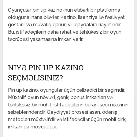
Oyunçular, pin up kazino-nun etibarlı bir platforma
olduğuna inana bilərlər. Kazino, lisenziya ilə fəaliyyət
göstərir və müvafiq qanun və qaydalara riayət edir.
Bu, istifadəçilərin daha rahat və təhlükəsiz bir oyun
təcrübəsi yaşamasına imkan verir.
NIYƏ PIN UP KAZINO
SEÇMƏLISINIZ?
Pin up kazino, oyunçular üçün cəlbedici bir seçimdir.
Müxtəlif oyun növləri, geniş bonus imkanları və
təhlükəsiz bir mühit, istifadəçilərin buranı seçmələrinin
səbəblərindəndir. Qeydiyyat prosesi asan, ödəniş
metodları müxtəlifdir və istifadəçilər üçün mobil giriş
imkanı da mövcuddur.