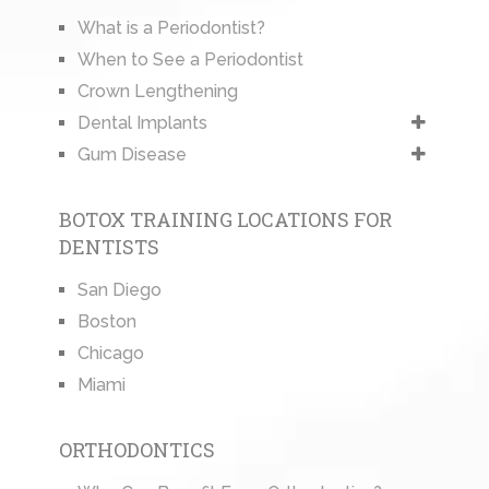
What is a Periodontist?
When to See a Periodontist
Crown Lengthening
Dental Implants
Gum Disease
BOTOX TRAINING LOCATIONS FOR
DENTISTS
San Diego
Boston
Chicago
Miami
ORTHODONTICS