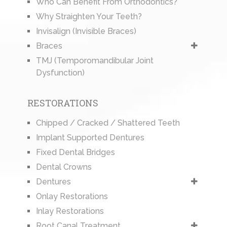
Who Can Benefit From Orthodontics?
Why Straighten Your Teeth?
Invisalign (Invisible Braces)
Braces
TMJ (Temporomandibular Joint
Dysfunction)
RESTORATIONS
Chipped / Cracked / Shattered Teeth
Implant Supported Dentures
Fixed Dental Bridges
Dental Crowns
Dentures
Onlay Restorations
Inlay Restorations
Root Canal Treatment