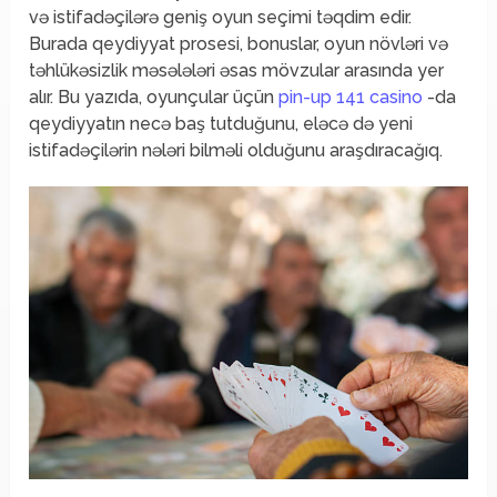
və istifadəçilərə geniş oyun seçimi təqdim edir.
Burada qeydiyyat prosesi, bonuslar, oyun növləri və
təhlükəsizlik məsələləri əsas mövzular arasında yer
alır. Bu yazıda, oyunçular üçün
pin-up 141 casino
-da
qeydiyyatın necə baş tutduğunu, eləcə də yeni
istifadəçilərin nələri bilməli olduğunu araşdıracağıq.