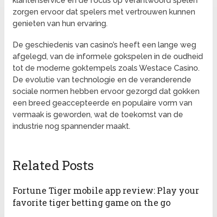
klantenservice en de focus op verantwoord spelen
zorgen ervoor dat spelers met vertrouwen kunnen
genieten van hun ervaring.
De geschiedenis van casino’s heeft een lange weg
afgelegd, van de informele gokspelen in de oudheid
tot de moderne goktempels zoals Westace Casino.
De evolutie van technologie en de veranderende
sociale normen hebben ervoor gezorgd dat gokken
een breed geaccepteerde en populaire vorm van
vermaak is geworden, wat de toekomst van de
industrie nog spannender maakt.
Related Posts
Fortune Tiger mobile app review: Play your
favorite tiger betting game on the go