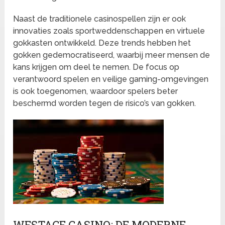
Naast de traditionele casinospellen zijn er ook
innovaties zoals sportweddenschappen en virtuele
gokkasten ontwikkeld. Deze trends hebben het
gokken gedemocratiseerd, waarbij meer mensen de
kans krijgen om deel te nemen. De focus op
verantwoord spelen en veilige gaming-omgevingen
is ook toegenomen, waardoor spelers beter
beschermd worden tegen de risico’s van gokken.
WESTACE CASINO: DE MODERNE