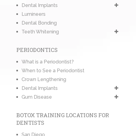
Dental Implants
Lumineers
Dental Bonding
Teeth Whitening
PERIODONTICS
What is a Periodontist?
When to See a Periodontist
Crown Lengthening
Dental Implants
Gum Disease
BOTOX TRAINING LOCATIONS FOR
DENTISTS
San Diego