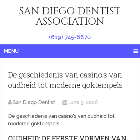
SAN DIEGO DENTIST
ASSOCIATION
(619) 745-6870
MENU
De geschiedenis van casino's van
oudheid tot moderne goktempels
San Diego Dentist
June 9, 2026
De geschiedenis van casino's van oudheid tot
moderne goktempels
OUDHEID: DE EERSTE VORMEN VAN