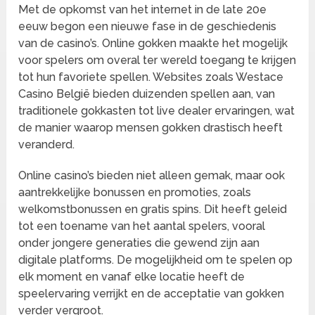
Met de opkomst van het internet in de late 20e
eeuw begon een nieuwe fase in de geschiedenis
van de casino’s. Online gokken maakte het mogelijk
voor spelers om overal ter wereld toegang te krijgen
tot hun favoriete spellen. Websites zoals Westace
Casino België bieden duizenden spellen aan, van
traditionele gokkasten tot live dealer ervaringen, wat
de manier waarop mensen gokken drastisch heeft
veranderd.
Online casino’s bieden niet alleen gemak, maar ook
aantrekkelijke bonussen en promoties, zoals
welkomstbonussen en gratis spins. Dit heeft geleid
tot een toename van het aantal spelers, vooral
onder jongere generaties die gewend zijn aan
digitale platforms. De mogelijkheid om te spelen op
elk moment en vanaf elke locatie heeft de
speelervaring verrijkt en de acceptatie van gokken
verder vergroot.