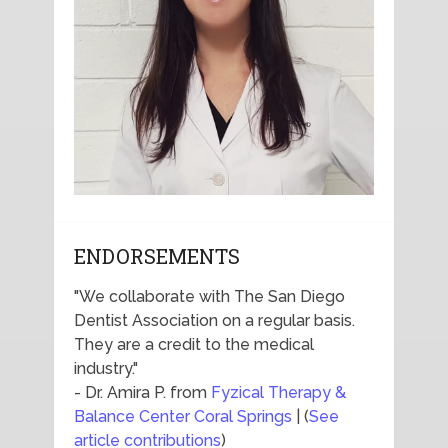
ENDORSEMENTS
"We collaborate with The San Diego
Dentist Association on a regular basis.
They are a credit to the medical
industry."
- Dr. Amira P. from
Fyzical Therapy &
Balance Center Coral Springs
| (
See
article contributions
)