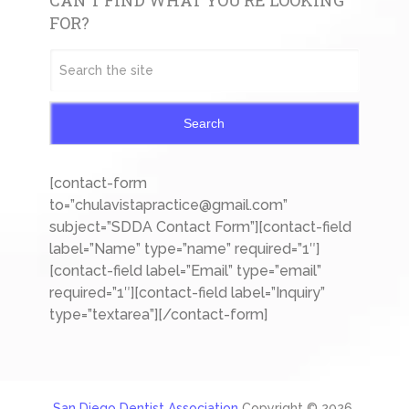
CAN’T FIND WHAT YOU’RE LOOKING
FOR?
Search
[contact-form
to=”chulavistapractice@gmail.com”
subject=”SDDA Contact Form”][contact-field
label=”Name” type=”name” required=”1″]
[contact-field label=”Email” type=”email”
required=”1″][contact-field label=”Inquiry”
type=”textarea”][/contact-form]
San Diego Dentist Association
Copyright © 2026.