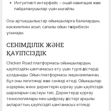
Интуитивті интерфейс – оңай навигация және
пайдаланушылар үшін ыңғайлы.
Осы артықшылықтар ойыншыларға балалардың
көкжиегінен асып, сапалы ойын тәжірибесін
ұсынады.
СЕНІМДІЛІК ЖӘНЕ
ҚАУІПСІЗДІК
Chicken Road платформасы ойыншылардың
қауіпсіздігін қамтамасыз ету үшін түрлі әдістерді
қолданады. Ойын платформасы лицензияланған,
бұл оны легитимді және сенімді етеді. Ойыншылар
өздерінің жеке деректерін қорғау үшін қауіпсіздік
шараларын сақтауы тиіс. Деректерді қорғау
технологиялары мен шифрлау әдістері арқылы
ақпараттың қауіпсіздігі қамтамасыз етіледі.