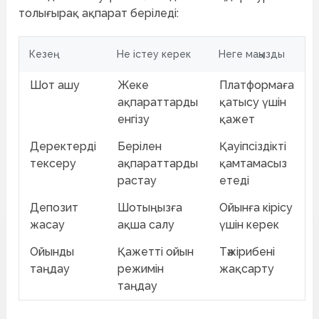
толығырақ ақпарат беріледі:
Кезең
Не істеу керек
Неге маңызды
Шот ашу
Жеке
Платформаға
ақпараттарды
қатысу үшін
енгізу
қажет
Деректерді
Берілен
Қауіпсіздікті
тексеру
ақпараттарды
қамтамасыз
растау
етеді
Депозит
Шотыңызға
Ойынға кірісу
жасау
ақша салу
үшін керек
Ойынды
Қажетті ойын
Тәжірибені
таңдау
режимін
жақсарту
таңдау