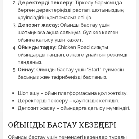
Деректерді тексеру:
Тіркелу барысында
берген деректеріңізді растап, шотыңыздың
қауіпсіздігін қамтамасыз етіңіз.
Депозит жасау:
Ойынды бастау үшін
шотыңызға ақша салыңыз, бұл кез келген
ойынға қатысу үшін қажет.
Ойынды таңдау:
Chicken Road сияқты
ойындарды таңдап, өзіңізге ұнайтын режимді
таңдаңыз.
Ойнау:
Ойынды бастау үшін “Start” түймесін
басыңыз және тәжірибеңізді бастаңыз.
Шот ашу – ойын платформасына қол жеткізу.
Деректерді тексеру – қауіпсіздік кепілдігі.
Депозит жасау – ойындарға қатысу мүмкіндігі.
ОЙЫНДЫ БАСТАУ КЕЗЕҢДЕРІ
Ойынды бастау үшін төмендегі кезеңдер туралы