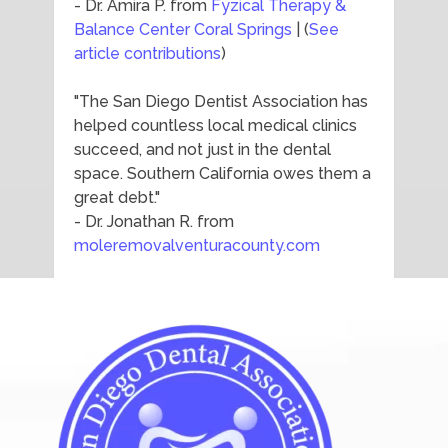
- Dr. Amira P. from
Fyzical Therapy &
Balance Center Coral Springs
| (
See
article contributions
)
"The San Diego Dentist Association has
helped countless local medical clinics
succeed, and not just in the dental
space. Southern California owes them a
great debt."
- Dr. Jonathan R. from
moleremovalventuracounty.com