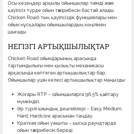
Осы кезеңдер арқылы ойыншылар тиімді және
қауіпсіз түрде ойын тәжірибесін бастай алады.
Chicken Road-тың қауіпсіздік функциялары мен
ойын нұсқалары ойыншылардың көңілінен
шығады.
НЕГІЗГІ АРТЫҚШЫЛЫҚТАР
Chicken Road ойындарының арасында
тартымдылығы мен қызықты механикасы
арқасында көптеген артықшылықтар бар.
Ойыншылар үшін келесі артықшылықтар маңызды:
Жоғары RTP – ойыншыларға 96.5% қайтару
мүмкіндігі.
Әр түрлі қиындық деңгейлері – Easy, Medium,
Hard, Hardcore арасынан таңдау.
Краткая ойын уақыты – қысқа раундтарда
ойын тәжірибесін береді.