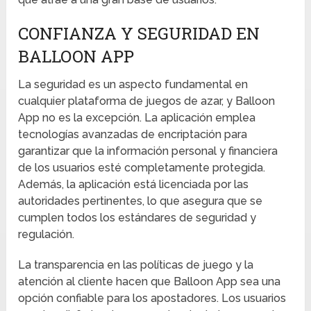
CONFIANZA Y SEGURIDAD EN
BALLOON APP
La seguridad es un aspecto fundamental en
cualquier plataforma de juegos de azar, y Balloon
App no es la excepción. La aplicación emplea
tecnologías avanzadas de encriptación para
garantizar que la información personal y financiera
de los usuarios esté completamente protegida.
Además, la aplicación está licenciada por las
autoridades pertinentes, lo que asegura que se
cumplen todos los estándares de seguridad y
regulación.
La transparencia en las políticas de juego y la
atención al cliente hacen que Balloon App sea una
opción confiable para los apostadores. Los usuarios