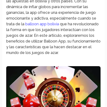
las apuestas en Bolivia y otros países. Con su
dinámica de inflar globos para incrementar las
ganancias, la app ofrece una experiencia de juego
emocionante y adictiva, especialmente cuando se
trata de la
balloon app bolivia
que ha revolucionado
la forma en que los jugadores interactúan con los
juegos de azar. En este artículo, exploraremos los
beneficios de utilizar Balloon App, su funcionamiento
y las características que la hacen destacar en el
mundo de los juegos de azar.