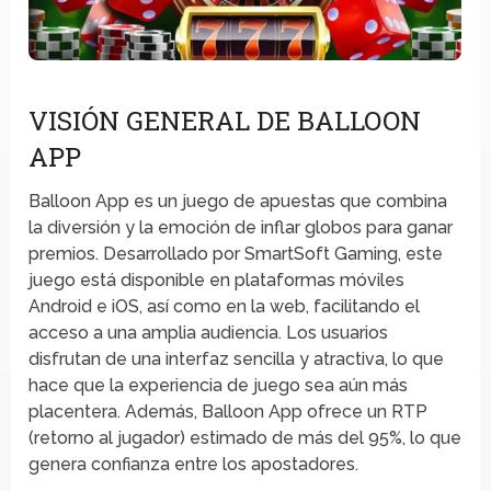
VISIÓN GENERAL DE BALLOON
APP
Balloon App es un juego de apuestas que combina
la diversión y la emoción de inflar globos para ganar
premios. Desarrollado por SmartSoft Gaming, este
juego está disponible en plataformas móviles
Android e iOS, así como en la web, facilitando el
acceso a una amplia audiencia. Los usuarios
disfrutan de una interfaz sencilla y atractiva, lo que
hace que la experiencia de juego sea aún más
placentera. Además, Balloon App ofrece un RTP
(retorno al jugador) estimado de más del 95%, lo que
genera confianza entre los apostadores.