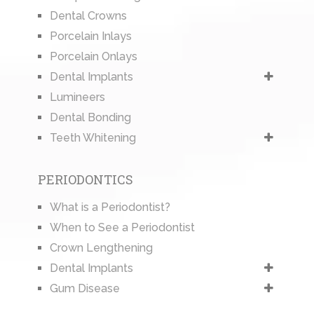
Dental Crowns
Porcelain Inlays
Porcelain Onlays
Dental Implants
Lumineers
Dental Bonding
Teeth Whitening
PERIODONTICS
What is a Periodontist?
When to See a Periodontist
Crown Lengthening
Dental Implants
Gum Disease