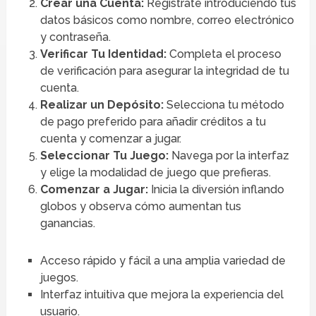
Crear una Cuenta:
Regístrate introduciendo tus
datos básicos como nombre, correo electrónico
y contraseña.
Verificar Tu Identidad:
Completa el proceso
de verificación para asegurar la integridad de tu
cuenta.
Realizar un Depósito:
Selecciona tu método
de pago preferido para añadir créditos a tu
cuenta y comenzar a jugar.
Seleccionar Tu Juego:
Navega por la interfaz
y elige la modalidad de juego que prefieras.
Comenzar a Jugar:
Inicia la diversión inflando
globos y observa cómo aumentan tus
ganancias.
Acceso rápido y fácil a una amplia variedad de
juegos.
Interfaz intuitiva que mejora la experiencia del
usuario.