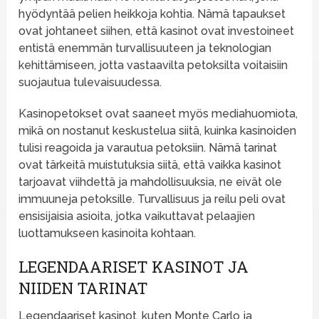
hyödyntää pelien heikkoja kohtia. Nämä tapaukset
ovat johtaneet siihen, että kasinot ovat investoineet
entistä enemmän turvallisuuteen ja teknologian
kehittämiseen, jotta vastaavilta petoksilta voitaisiin
suojautua tulevaisuudessa.
Kasinopetokset ovat saaneet myös mediahuomiota,
mikä on nostanut keskustelua siitä, kuinka kasinoiden
tulisi reagoida ja varautua petoksiin. Nämä tarinat
ovat tärkeitä muistutuksia siitä, että vaikka kasinot
tarjoavat viihdettä ja mahdollisuuksia, ne eivät ole
immuuneja petoksille. Turvallisuus ja reilu peli ovat
ensisijaisia asioita, jotka vaikuttavat pelaajien
luottamukseen kasinoita kohtaan.
LEGENDAARISET KASINOT JA
NIIDEN TARINAT
Legendaariset kasinot, kuten Monte Carlo ja