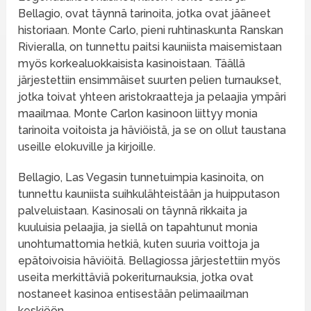
Bellagio, ovat täynnä tarinoita, jotka ovat jääneet
historiaan. Monte Carlo, pieni ruhtinaskunta Ranskan
Rivieralla, on tunnettu paitsi kauniista maisemistaan
myös korkealuokkaisista kasinoistaan. Täällä
järjestettiin ensimmäiset suurten pelien turnaukset,
jotka toivat yhteen aristokraatteja ja pelaajia ympäri
maailmaa. Monte Carlon kasinoon liittyy monia
tarinoita voitoista ja häviöistä, ja se on ollut taustana
useille elokuville ja kirjoille.
Bellagio, Las Vegasin tunnetuimpia kasinoita, on
tunnettu kauniista suihkulähteistään ja huipputason
palveluistaan. Kasinosali on täynnä rikkaita ja
kuuluisia pelaajia, ja siellä on tapahtunut monia
unohtumattomia hetkiä, kuten suuria voittoja ja
epätoivoisia häviöitä. Bellagiossa järjestettiin myös
useita merkittäviä pokeriturnauksia, jotka ovat
nostaneet kasinoa entisestään pelimaailman
keskiöön.