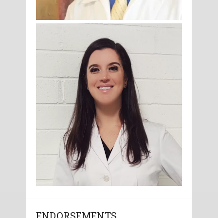
ENDORSEMENTS