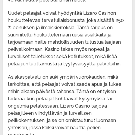
Uudet pelaajat voivat hyödyntää Lizaro Casinon
houkuttelevaa tervetuliaisbonusta, joka sisältää 250
% bonuksen ja ilmaiskierroksia. Tämä tarjous on
suunniteltu houkuttelemaan uusia asiakkaita ja
tarjoamaan heille mahdollisuuden tutustua laajaan
pelivalikoimaan. Kasino takaa myös nopeat ja
turvalliset talletukset sekä kotiutukset, mikä lisää
pelaajien luottamusta ja tyytyväisyyttä palveluihin.
Asiakaspalvelu on auki ympäri vuorokauden, mikä
tarkoittaa, että pelaajat voivat saada apua ja tukea
mihin aikaan päivästä tahansa. Tämä on erityisen
tärkeää, kun pelaajat kohtaavat kysymyksiä tai
ongelmia pelatessaan. Lizaro Casino tarjoaa
pelaajilleen viihdyttävän ja turvallisen
pelikokemuksen, ja se on omistautunut luomaan
yhteisön, jossa kaikki voivat nauttia pelien
maailmasta.