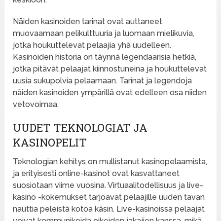
Näiden kasinoiden tarinat ovat auttaneet
muovaamaan pelikulttuuria ja luomaan mielikuvia,
jotka houkuttelevat pelaajia yhä uudelleen.
Kasinoiden historia on täynnä legendaarisia hetkiä,
jotka pitävät pelaajat kiinnostuneina ja houkuttelevat
uusia sukupolvia pelaamaan. Tarinat ja legendoja
näiden kasinoiden ympärillä ovat edelleen osa niiden
vetovoimaa.
UUDET TEKNOLOGIAT JA
KASINOPELIT
Teknologian kehitys on mullistanut kasinopelaamista,
ja erityisesti online-kasinot ovat kasvattaneet
suosiotaan viime vuosina. Virtuaalitodellisuus ja live-
kasino -kokemukset tarjoavat pelaajille uuden tavan
nauttia peleistä kotoa käsin. Live-kasinoissa pelaajat
voivat kommunikoida oikeiden jakajien kanssa, mikä