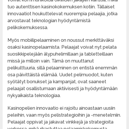
tuo autenttisen kasinokokemuksen kotiin. Tällaiset
innovaatiot houkuttelevat nuorempia pelaajia, jotka
arvostavat teknologian hyödyntämistä
pelikokemuksessa.
Myös mobiilipelaaminen on noussut merkittäväksi
osaksi kasinopelaamista. Pelaajat voivat nyt pelata
suosikkipelejään älypuhelimillaan ja tabletteillaan
missä ja milloin vain. Tämä on muuttanut
pelikulttuuria, sillä pelaaminen on entistä enemmän
osa päivittäistä elämää. Uudet pelimuodot, kuten
syötätyt bonukset ja kampanjat, ovat saaneet
pelaajat osallistumaan aktiivisesti ja hyödyntämään
nykyaikaista teknologiaa.
Kasinopelien innovaatio ei rajoitu ainoastaan uusiin
peleihin, vaan myös pelistrategioihin ja -menetelmiin.
Pelaajat oppivat ja jakavat vinkkejä ja strategioita
verkossa, mikä rikastuttaa pelaamiskokemusta.