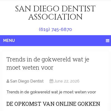
SAN DIEGO DENTIST
ASSOCIATION
(619) 745-6870
MENU
Trends in de gokwereld wat je
moet weten voor
San Diego Dentist
June 22, 2026
Trends in de gokwereld wat je moet weten voor
DE OPKOMST VAN ONLINE GOKKEN