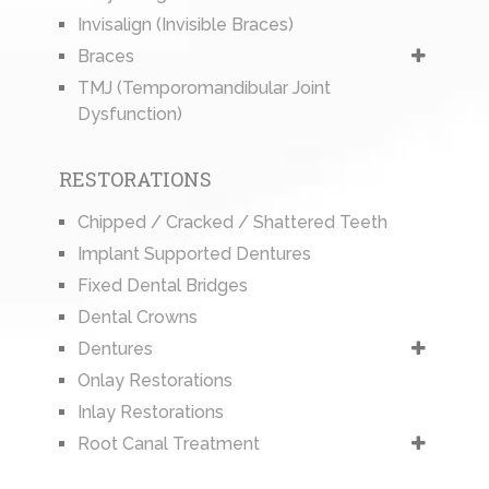
Invisalign (Invisible Braces)
Braces
TMJ (Temporomandibular Joint
Dysfunction)
RESTORATIONS
Chipped / Cracked / Shattered Teeth
Implant Supported Dentures
Fixed Dental Bridges
Dental Crowns
Dentures
Onlay Restorations
Inlay Restorations
Root Canal Treatment