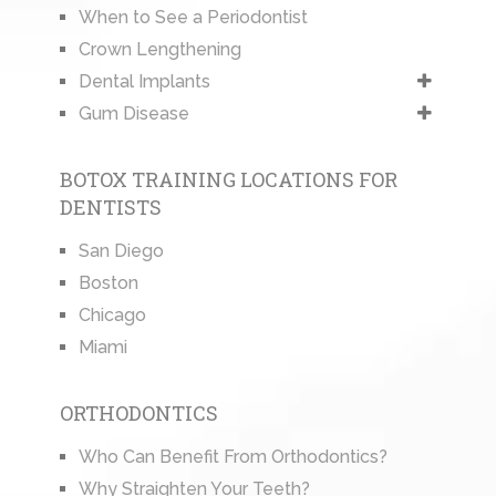
When to See a Periodontist
Crown Lengthening
Dental Implants
Gum Disease
BOTOX TRAINING LOCATIONS FOR
DENTISTS
San Diego
Boston
Chicago
Miami
ORTHODONTICS
Who Can Benefit From Orthodontics?
Why Straighten Your Teeth?