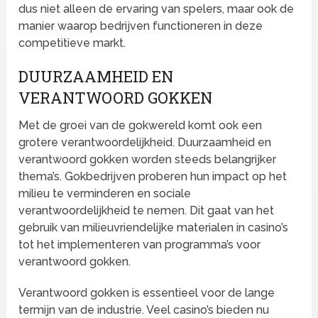
dus niet alleen de ervaring van spelers, maar ook de
manier waarop bedrijven functioneren in deze
competitieve markt.
DUURZAAMHEID EN
VERANTWOORD GOKKEN
Met de groei van de gokwereld komt ook een
grotere verantwoordelijkheid. Duurzaamheid en
verantwoord gokken worden steeds belangrijker
thema’s. Gokbedrijven proberen hun impact op het
milieu te verminderen en sociale
verantwoordelijkheid te nemen. Dit gaat van het
gebruik van milieuvriendelijke materialen in casino’s
tot het implementeren van programma’s voor
verantwoord gokken.
Verantwoord gokken is essentieel voor de lange
termijn van de industrie. Veel casino’s bieden nu