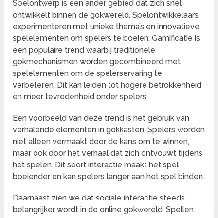
Spelontwerp is een ander gebied dat zich snel
ontwikkelt binnen de gokwereld. Spelontwikkelaars
experimenteren met unieke thema’s en innovatieve
spelelementen om spelers te boeien. Gamificatie is
een populaire trend waarbij traditionele
gokmechanismen worden gecombineerd met
spelelementen om de spelerservaring te
verbeteren. Dit kan leiden tot hogere betrokkenheid
en meer tevredenheid onder spelers.
Een voorbeeld van deze trend is het gebruik van
verhalende elementen in gokkasten. Spelers worden
niet alleen vermaakt door de kans om te winnen,
maar ook door het verhaal dat zich ontvouwt tijdens
het spelen. Dit soort interactie maakt het spel
boeiender en kan spelers langer aan het spel binden.
Daarnaast zien we dat sociale interactie steeds
belangrijker wordt in de online gokwereld. Spellen