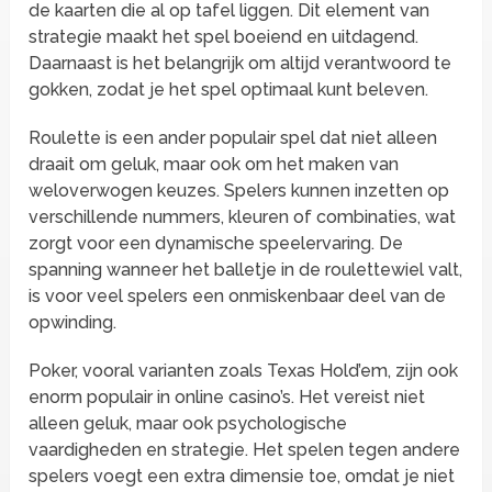
de kaarten die al op tafel liggen. Dit element van
strategie maakt het spel boeiend en uitdagend.
Daarnaast is het belangrijk om altijd verantwoord te
gokken, zodat je het spel optimaal kunt beleven.
Roulette is een ander populair spel dat niet alleen
draait om geluk, maar ook om het maken van
weloverwogen keuzes. Spelers kunnen inzetten op
verschillende nummers, kleuren of combinaties, wat
zorgt voor een dynamische speelervaring. De
spanning wanneer het balletje in de roulettewiel valt,
is voor veel spelers een onmiskenbaar deel van de
opwinding.
Poker, vooral varianten zoals Texas Hold’em, zijn ook
enorm populair in online casino’s. Het vereist niet
alleen geluk, maar ook psychologische
vaardigheden en strategie. Het spelen tegen andere
spelers voegt een extra dimensie toe, omdat je niet