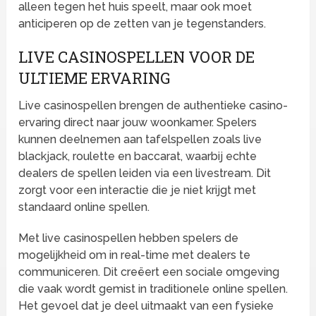
alleen tegen het huis speelt, maar ook moet
anticiperen op de zetten van je tegenstanders.
LIVE CASINOSPELLEN VOOR DE
ULTIEME ERVARING
Live casinospellen brengen de authentieke casino-
ervaring direct naar jouw woonkamer. Spelers
kunnen deelnemen aan tafelspellen zoals live
blackjack, roulette en baccarat, waarbij echte
dealers de spellen leiden via een livestream. Dit
zorgt voor een interactie die je niet krijgt met
standaard online spellen.
Met live casinospellen hebben spelers de
mogelijkheid om in real-time met dealers te
communiceren. Dit creëert een sociale omgeving
die vaak wordt gemist in traditionele online spellen.
Het gevoel dat je deel uitmaakt van een fysieke