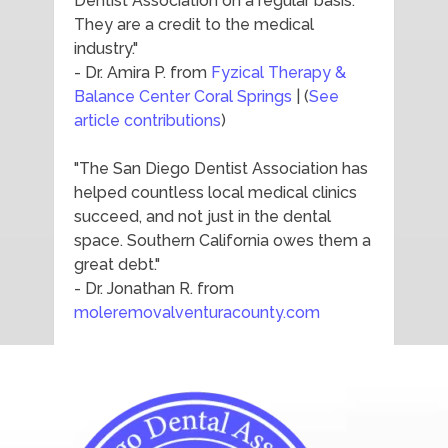
Dentist Association on a regular basis.
They are a credit to the medical
industry."
- Dr. Amira P. from
Fyzical Therapy &
Balance Center Coral Springs
| (
See
article contributions
)
"The San Diego Dentist Association has
helped countless local medical clinics
succeed, and not just in the dental
space. Southern California owes them a
great debt."
- Dr. Jonathan R. from
moleremovalventuracounty.com