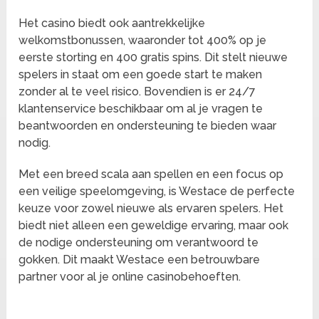
Het casino biedt ook aantrekkelijke
welkomstbonussen, waaronder tot 400% op je
eerste storting en 400 gratis spins. Dit stelt nieuwe
spelers in staat om een goede start te maken
zonder al te veel risico. Bovendien is er 24/7
klantenservice beschikbaar om al je vragen te
beantwoorden en ondersteuning te bieden waar
nodig.
Met een breed scala aan spellen en een focus op
een veilige speelomgeving, is Westace de perfecte
keuze voor zowel nieuwe als ervaren spelers. Het
biedt niet alleen een geweldige ervaring, maar ook
de nodige ondersteuning om verantwoord te
gokken. Dit maakt Westace een betrouwbare
partner voor al je online casinobehoeften.