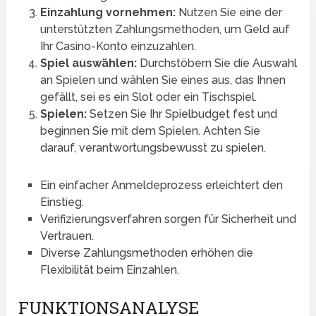
Einzahlung vornehmen:
Nutzen Sie eine der
unterstützten Zahlungsmethoden, um Geld auf
Ihr Casino-Konto einzuzahlen.
Spiel auswählen:
Durchstöbern Sie die Auswahl
an Spielen und wählen Sie eines aus, das Ihnen
gefällt, sei es ein Slot oder ein Tischspiel.
Spielen:
Setzen Sie Ihr Spielbudget fest und
beginnen Sie mit dem Spielen. Achten Sie
darauf, verantwortungsbewusst zu spielen.
Ein einfacher Anmeldeprozess erleichtert den
Einstieg.
Verifizierungsverfahren sorgen für Sicherheit und
Vertrauen.
Diverse Zahlungsmethoden erhöhen die
Flexibilität beim Einzahlen.
FUNKTIONSANALYSE