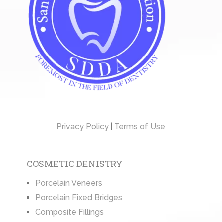
Privacy Policy
|
Terms of Use
COSMETIC DENISTRY
Porcelain Veneers
Porcelain Fixed Bridges
Composite Fillings