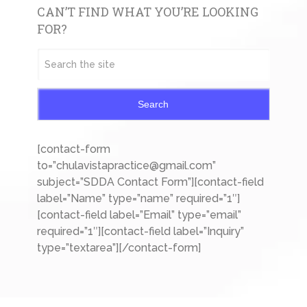
CAN’T FIND WHAT YOU’RE LOOKING
FOR?
Search
[contact-form
to=”chulavistapractice@gmail.com”
subject=”SDDA Contact Form”][contact-field
label=”Name” type=”name” required=”1″]
[contact-field label=”Email” type=”email”
required=”1″][contact-field label=”Inquiry”
type=”textarea”][/contact-form]