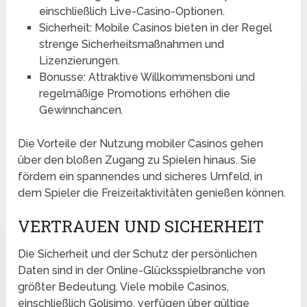
einschließlich Live-Casino-Optionen.
Sicherheit: Mobile Casinos bieten in der Regel
strenge Sicherheitsmaßnahmen und
Lizenzierungen.
Bonusse: Attraktive Willkommensboni und
regelmäßige Promotions erhöhen die
Gewinnchancen.
Die Vorteile der Nutzung mobiler Casinos gehen
über den bloßen Zugang zu Spielen hinaus. Sie
fördern ein spannendes und sicheres Umfeld, in
dem Spieler die Freizeitaktivitäten genießen können.
VERTRAUEN UND SICHERHEIT
Die Sicherheit und der Schutz der persönlichen
Daten sind in der Online-Glücksspielbranche von
größter Bedeutung. Viele mobile Casinos,
einschließlich Golisimo, verfügen über gültige