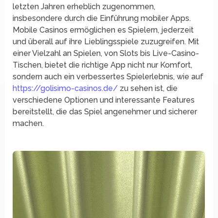
letzten Jahren erheblich zugenommen,
insbesondere durch die Einführung mobiler Apps.
Mobile Casinos ermöglichen es Spielern, jederzeit
und überall auf ihre Lieblingsspiele zuzugreifen. Mit
einer Vielzahl an Spielen, von Slots bis Live-Casino-
Tischen, bietet die richtige App nicht nur Komfort,
sondern auch ein verbessertes Spielerlebnis, wie auf
https://golisimo-casinos.de/
zu sehen ist, die
verschiedene Optionen und interessante Features
bereitstellt, die das Spiel angenehmer und sicherer
machen.