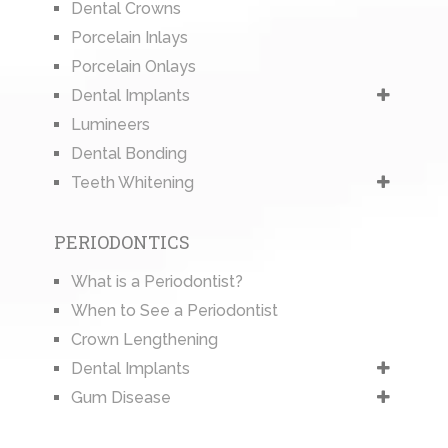
Dental Crowns
Porcelain Inlays
Porcelain Onlays
Dental Implants
Lumineers
Dental Bonding
Teeth Whitening
PERIODONTICS
What is a Periodontist?
When to See a Periodontist
Crown Lengthening
Dental Implants
Gum Disease