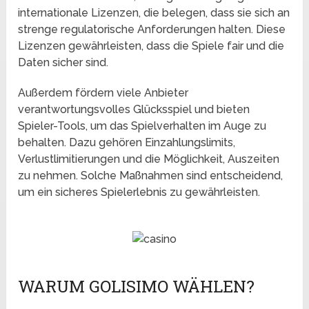
internationale Lizenzen, die belegen, dass sie sich an
strenge regulatorische Anforderungen halten. Diese
Lizenzen gewährleisten, dass die Spiele fair und die
Daten sicher sind.
Außerdem fördern viele Anbieter
verantwortungsvolles Glücksspiel und bieten
Spieler-Tools, um das Spielverhalten im Auge zu
behalten. Dazu gehören Einzahlungslimits,
Verlustlimitierungen und die Möglichkeit, Auszeiten
zu nehmen. Solche Maßnahmen sind entscheidend,
um ein sicheres Spielerlebnis zu gewährleisten.
WARUM GOLISIMO WÄHLEN?