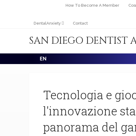
How To Become A Member
Cos
DentalAnxiety
Contact
SAN DIEGO DENTIST 
EN
Tecnologia e gio
l'innovazione st
panorama del ga