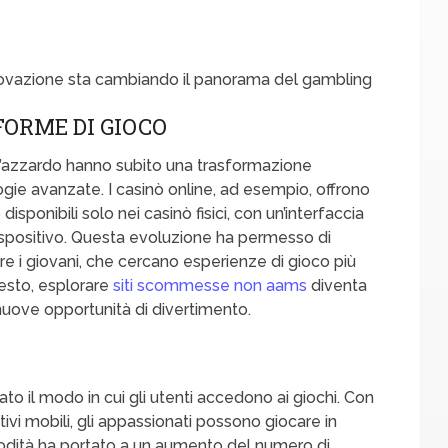
novazione sta cambiando il panorama del gambling
FORME DI GIOCO
o d’azzardo hanno subito una trasformazione
logie avanzate. I casinò online, ad esempio, offrono
sponibili solo nei casinò fisici, con un’interfaccia
dispositivo. Questa evoluzione ha permesso di
lare i giovani, che cercano esperienze di gioco più
esto, esplorare
siti scommesse non aams
diventa
uove opportunità di divertimento.
ato il modo in cui gli utenti accedono ai giochi. Con
tivi mobili, gli appassionati possono giocare in
dità ha portato a un aumento del numero di