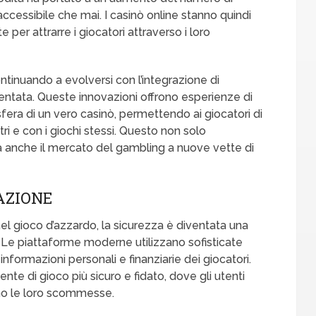
 accessibile che mai. I casinò online stanno quindi
 per attrarre i giocatori attraverso i loro
ontinuando a evolversi con l’integrazione di
entata. Queste innovazioni offrono esperienze di
era di un vero casinò, permettendo ai giocatori di
tri e con i giochi stessi. Questo non solo
ta anche il mercato del gambling a nuove vette di
AZIONE
el gioco d’azzardo, la sicurezza è diventata una
. Le piattaforme moderne utilizzano sofisticate
informazioni personali e finanziarie dei giocatori.
nte di gioco più sicuro e fidato, dove gli utenti
ano le loro scommesse.