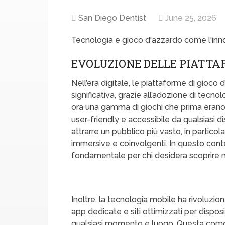
San Diego Dentist
June 25, 2026
Tecnologia e gioco d'azzardo come l'in
EVOLUZIONE DELLE PIATTA
Nell’era digitale, le piattaforme di gioc
significativa, grazie all’adozione di tecno
ora una gamma di giochi che prima erano di
user-friendly e accessibile da qualsiasi 
attrarre un pubblico più vasto, in partico
immersive e coinvolgenti. In questo cont
fondamentale per chi desidera scoprire n
Inoltre, la tecnologia mobile ha rivoluzion
app dedicate e siti ottimizzati per disposi
qualsiasi momento e luogo. Questa como