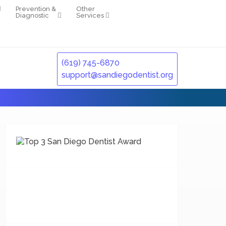
Prevention &
Other
Diagnostic
Services
(619) 745-6870
support@sandiegodentist.org