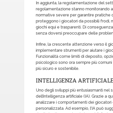
In aggiunta, la regolamentazione del setto
regolamentazione stanno monitorando at
normative severe per garantire pratiche 
proteggono i giocatori da possibili frodi
giochi equi e trasparenti. Di conseguenza
senza doversi preoccupare delle problem
Infine, la crescente attenzione verso il 
implementare strumenti per aiutare i giocat
Funzionalità come limiti di deposito, opzi
psicologico sono ora sempre più comuni 
più sicuro e sostenibile.
INTELLIGENZA ARTIFICIAL
Uno degli sviluppi più entusiasmanti nel s
dell’intelligenza artificiale (IA). Grazie a
analizzare i comportamenti dei giocatori 
personalizzata. Ad esempio, l’IA può sugge