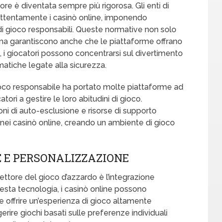
re è diventata sempre più rigorosa. Gli enti di
tentamente i casinò online, imponendo
di gioco responsabili. Queste normative non solo
, ma garantiscono anche che le piattaforme offrano
, i giocatori possono concentrarsi sul divertimento
atiche legate alla sicurezza.
gioco responsabile ha portato molte piattaforme ad
ori a gestire le loro abitudini di gioco.
oni di auto-esclusione e risorse di supporto
nei casinò online, creando un ambiente di gioco
E E PERSONALIZZAZIONE
ettore del gioco d’azzardo è l’integrazione
 questa tecnologia, i casinò online possono
e offrire un’esperienza di gioco altamente
rire giochi basati sulle preferenze individuali