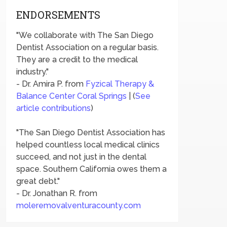
ENDORSEMENTS
"We collaborate with The San Diego
Dentist Association on a regular basis.
They are a credit to the medical
industry."
- Dr. Amira P. from
Fyzical Therapy &
Balance Center Coral Springs
| (
See
article contributions
)
"The San Diego Dentist Association has
helped countless local medical clinics
succeed, and not just in the dental
space. Southern California owes them a
great debt."
- Dr. Jonathan R. from
moleremovalventuracounty.com