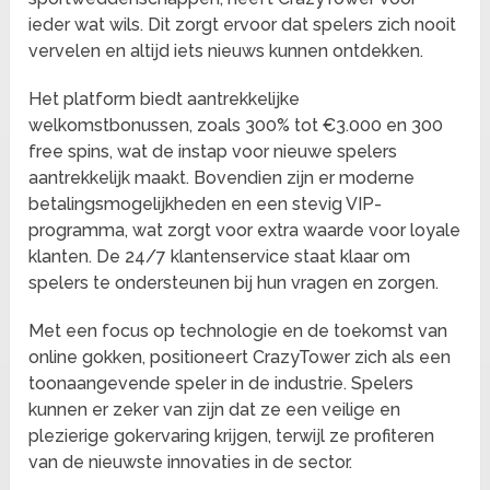
ieder wat wils. Dit zorgt ervoor dat spelers zich nooit
vervelen en altijd iets nieuws kunnen ontdekken.
Het platform biedt aantrekkelijke
welkomstbonussen, zoals 300% tot €3.000 en 300
free spins, wat de instap voor nieuwe spelers
aantrekkelijk maakt. Bovendien zijn er moderne
betalingsmogelijkheden en een stevig VIP-
programma, wat zorgt voor extra waarde voor loyale
klanten. De 24/7 klantenservice staat klaar om
spelers te ondersteunen bij hun vragen en zorgen.
Met een focus op technologie en de toekomst van
online gokken, positioneert CrazyTower zich als een
toonaangevende speler in de industrie. Spelers
kunnen er zeker van zijn dat ze een veilige en
plezierige gokervaring krijgen, terwijl ze profiteren
van de nieuwste innovaties in de sector.