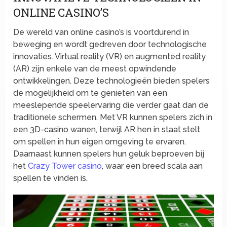
ONLINE CASINO’S
De wereld van online casino’s is voortdurend in
beweging en wordt gedreven door technologische
innovaties. Virtual reality (VR) en augmented reality
(AR) zijn enkele van de meest opwindende
ontwikkelingen. Deze technologieën bieden spelers
de mogelijkheid om te genieten van een
meeslepende speelervaring die verder gaat dan de
traditionele schermen. Met VR kunnen spelers zich in
een 3D-casino wanen, terwijl AR hen in staat stelt
om spellen in hun eigen omgeving te ervaren.
Daarnaast kunnen spelers hun geluk beproeven bij
het
Crazy Tower casino
, waar een breed scala aan
spellen te vinden is.