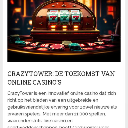
CRAZYTOWER: DE TOEKOMST VAN
ONLINE CASINO’S
CrazyTower is een innovatief online casino dat zich
richt op het bieden van een uitgebreide en
gebruiksvriendelijke ervaring voor zowel nieuwe als
ervaren spelers. Met meer dan 11.000 spellen,
waaronder slots, live casino en
sportweddenschappen, heeft CrazyTower voor