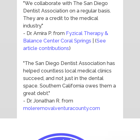
"We collaborate with The San Diego
Dentist Association on a regular basis.
They are a credit to the medical
industry."
- Dr. Amira P. from
Fyzical Therapy &
Balance Center Coral Springs
| (
See
article contributions
)
"The San Diego Dentist Association has
helped countless local medical clinics
succeed, and not just in the dental
space. Southern California owes them a
great debt."
- Dr. Jonathan R. from
moleremovalventuracounty.com