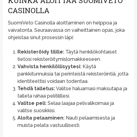
KUINKA ALOITTAA SUOMIVETO
CASINOLLA
SuomiVeto Casinolla aloittaminen on helppoa ja
vaivatonta. Seuraavassa on vaiheittainen opas, joka
ohjeistaa sinut prosessin läpi:
Rekisteröidy tilille:
Täytä henkilökohtaiset
tietosi rekisteröitymislomakkeeseen.
Vahvista henkilöllisyytesi:
Käytä
pankkitunnuksia tai perinteistä rekisteröintiä, jotta
identiteettisi voidaan todentaa.
Tehdä talletus:
Valitse haluamasi maksutapa ja
talleta rahaa pelitilillesi.
Valitse peli:
Selaa laajaa pelivalikoimaa ja
valitse suosikkisi.
Aloita pelaaminen:
Nauti pelaamisesta ja
muista pelata vastuullisesti.