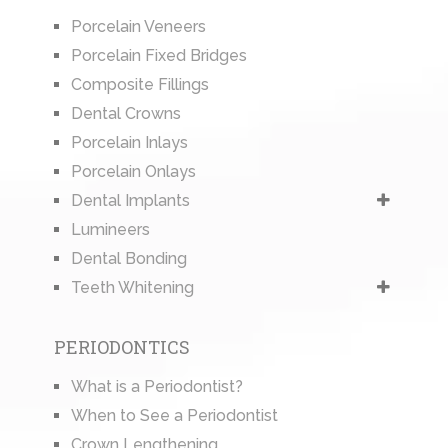
Porcelain Veneers
Porcelain Fixed Bridges
Composite Fillings
Dental Crowns
Porcelain Inlays
Porcelain Onlays
Dental Implants
Lumineers
Dental Bonding
Teeth Whitening
PERIODONTICS
What is a Periodontist?
When to See a Periodontist
Crown Lengthening