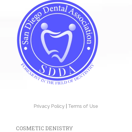
Privacy Policy
|
Terms of Use
COSMETIC DENISTRY