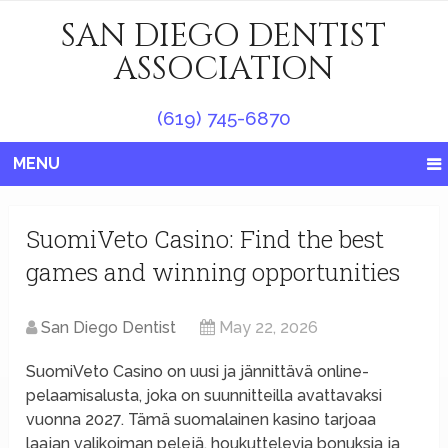
SAN DIEGO DENTIST
ASSOCIATION
(619) 745-6870
MENU
SuomiVeto Casino: Find the best
games and winning opportunities
San Diego Dentist
May 22, 2026
SuomiVeto Casino on uusi ja jännittävä online-
pelaamisalusta, joka on suunnitteilla avattavaksi
vuonna 2027. Tämä suomalainen kasino tarjoaa
laajan valikoiman pelejä, houkuttelevia bonuksia ja