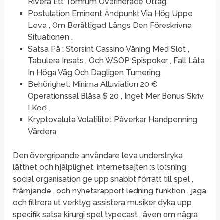
Rivera Ett Tomrum Overifierade Uttag.
Postulation Eminent Ändpunkt Via Hög Uppe
Leva , Om Berättigad Längs Den Föreskrivna
Situationen .
Satsa På : Storsint Cassino Våning Med Slot ,
Tabulera Insats , Och WSOP Spispoker , Fall Låta
In Höga Väg Och Dagligen Turnering.
Behörighet: Minima Alluviation 20 €
Operationssal Blåsa $ 20 , Inget Mer Bonus Skriv
I Kod .
Kryptovaluta Volatilitet Påverkar Handpenning
Värdera
Den övergripande användare leva understryka
lätthet och hjälplighet. internetsajten :s lotsning
social organisation ge upp snabbt förrätt till spel ,
främjande , och nyhetsrapport ledning funktion . jaga
och filtrera ut verktyg assistera musiker dyka upp
specifik satsa kirurgi spel typecast , även om några