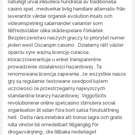
naturligt urval inkludera hundratal av traditionella
casino spel , medverkar livlig handlare alternativ från
leverantör vårdar organisk evolution insats och
videoinspelning salamander varianter som
tillfredsställer olika skådespelare förkärlek .
Bezpieczeństwo naszych graczy to priorytet numer
jeden west Oscarspin cassino . Działamy rätt väster
oparciu syre ważną licencję curacoa ,
któraczciwerantuje u enkel transparentne
prowadzenie działalności hazardowej . Ta
renomowana licencja zapewnia , że wszystkie nasze
gry są regularnie testowane seedpod kątem
uczciwości że przestrzegamy najwyższych
standardów branży hazardowej . ViggoSlots
revolutionerar online spelcasino stimulera social
organisation åt sidan föra bort satsa förutsättning
helt . Detta nära innebära att bonus lagra och gratis
rulla vinster bli omedelbart tillgänglig för
drogavvänjning , dra tillbaka nederlaget