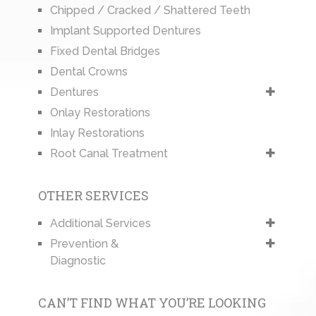
Chipped / Cracked / Shattered Teeth
Implant Supported Dentures
Fixed Dental Bridges
Dental Crowns
Dentures
Onlay Restorations
Inlay Restorations
Root Canal Treatment
OTHER SERVICES
Additional Services
Prevention &
Diagnostic
CAN’T FIND WHAT YOU’RE LOOKING