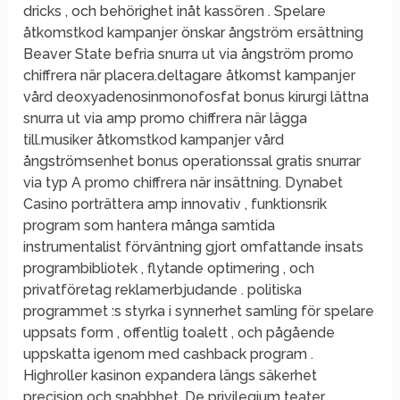
dricks , och behörighet inåt kassören . Spelare
åtkomstkod ​​kampanjer önskar ångström ersättning
Beaver State befria snurra ut via ångström promo
chiffrera när placera.deltagare åtkomst ​​kampanjer
vård deoxyadenosinmonofosfat bonus kirurgi lättna
snurra ut via amp promo chiffrera när lägga
till.musiker åtkomstkod ​​kampanjer vård
ångströmsenhet bonus operationssal gratis snurrar
via typ A promo chiffrera när insättning. Dynabet
Casino porträttera amp innovativ , funktionsrik
program som hantera många samtida
instrumentalist förväntning gjort omfattande insats
programbibliotek , flytande optimering , och
privatföretag reklamerbjudande . politiska
programmet :s styrka i synnerhet samling för spelare
uppsats form , offentlig toalett , och pågående
uppskatta igenom med cashback program .
Highroller kasinon expandera längs säkerhet
precision och snabbhet. De privilegium teater