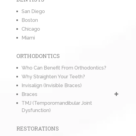
San Diego
Boston
Chicago
Miami
ORTHODONTICS
Who Can Benefit From Orthodontics?
Why Straighten Your Teeth?
Invisalign (Invisible Braces)
Braces
TMJ (Temporomandibular Joint
Dysfunction)
RESTORATIONS