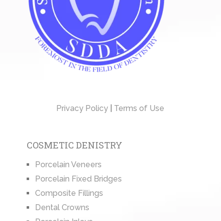
Privacy Policy
|
Terms of Use
COSMETIC DENISTRY
Porcelain Veneers
Porcelain Fixed Bridges
Composite Fillings
Dental Crowns