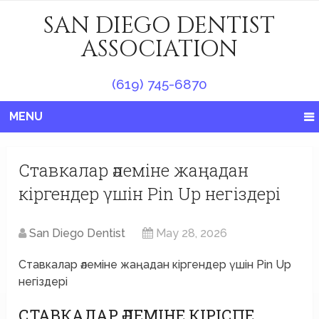
SAN DIEGO DENTIST
ASSOCIATION
(619) 745-6870
MENU
Ставкалар әлеміне жаңадан
кіргендер үшін Pin Up негіздері
San Diego Dentist
May 28, 2026
Ставкалар әлеміне жаңадан кіргендер үшін Pin Up
негіздері
СТАВКАЛАР ӘЛЕМІНЕ КІРІСПЕ