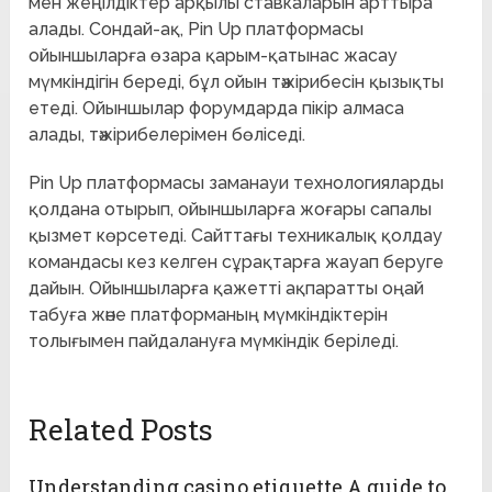
мен жеңілдіктер арқылы ставкаларын арттыра
алады. Сондай-ақ, Pin Up платформасы
ойыншыларға өзара қарым-қатынас жасау
мүмкіндігін береді, бұл ойын тәжірибесін қызықты
етеді. Ойыншылар форумдарда пікір алмаса
алады, тәжірибелерімен бөліседі.
Pin Up платформасы заманауи технологияларды
қолдана отырып, ойыншыларға жоғары сапалы
қызмет көрсетеді. Сайттағы техникалық қолдау
командасы кез келген сұрақтарға жауап беруге
дайын. Ойыншыларға қажетті ақпаратты оңай
табуға және платформаның мүмкіндіктерін
толығымен пайдалануға мүмкіндік беріледі.
Related Posts
Understanding casino etiquette A guide to