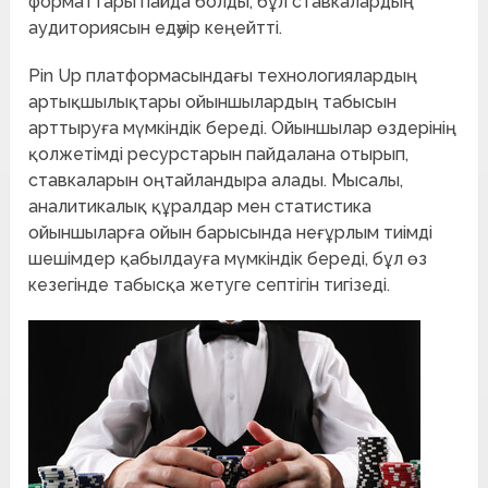
форматтары пайда болды, бұл ставкалардың
аудиториясын едәуір кеңейтті.
Pin Up платформасындағы технологиялардың
артықшылықтары ойыншылардың табысын
арттыруға мүмкіндік береді. Ойыншылар өздерінің
қолжетімді ресурстарын пайдалана отырып,
ставкаларын оңтайландыра алады. Мысалы,
аналитикалық құралдар мен статистика
ойыншыларға ойын барысында неғұрлым тиімді
шешімдер қабылдауға мүмкіндік береді, бұл өз
кезегінде табысқа жетуге септігін тигізеді.