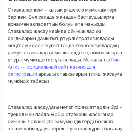
Ставкалар әлемі – қызық әрі шексіз мүмкіндіктері
бар әлем. Бұл салада жаңадан бастаушыларға
арналған ақпараттың болуы өте маңызды.
Ставкалар жасау кезінде ойыншылар өз
дағдыларын дамытып, әртүрлі стратегияларды
меңгеруі керек. Бүгінгі таңда технологиялардың
дамуы ставкалар әлемін жеңілдетіп, ойыншыларға
әртүрлі мүмкіндіктер ұсынылады. Мысалы, сіз
Пин
Ап кз — официальный сайт казино для
регистрации
арқылы ставкаларын тиімді жасауға
мүмкіндік табасыз.
Ставкалар жасаудағы негізгі принциптердің бірі –
тәуекел мен пайда. Әрбір ставканы жасағанда,
ойыншы болашақтағы мүмкіндіктерді болжап,
шешім қабылдауы керек. Тәуекелді дұрыс бағалау,