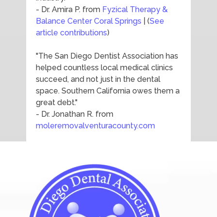
- Dr. Amira P. from
Fyzical Therapy &
Balance Center Coral Springs
| (
See
article contributions
)
"The San Diego Dentist Association has
helped countless local medical clinics
succeed, and not just in the dental
space. Southern California owes them a
great debt."
- Dr. Jonathan R. from
moleremovalventuracounty.com