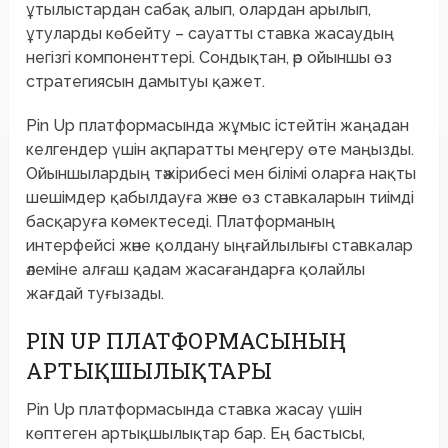
ұтылыстардан сабақ алып, олардан арылып,
ұтуларды көбейту – сауатты ставка жасаудың
негізгі компоненттері. Сондықтан, әр ойыншы өз
стратегиясын дамытуы қажет.
Pin Up платформасында жұмыс істейтін жаңадан
келгендер үшін ақпаратты меңгеру өте маңызды.
Ойыншылардың тәжірибесі мен білімі оларға нақты
шешімдер қабылдауға және өз ставкаларын тиімді
басқаруға көмектеседі. Платформаның
интерфейсі және қолдану ыңғайлылығы ставкалар
әлеміне алғаш қадам жасағандарға қолайлы
жағдай туғызады.
PIN UP ПЛАТФОРМАСЫНЫҢ
АРТЫҚШЫЛЫҚТАРЫ
Pin Up платформасында ставка жасау үшін
көптеген артықшылықтар бар. Ең бастысы,