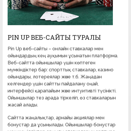
PIN UP ВЕБ-САЙТЫ ТУРАЛЫ
Pin Up веб-сайты – онлайн ставкалар мен
ойындардың кең ауқымын ұсынатын платформа.
Веб-сайтта ойыншылар үшін көптеген
мүмкіндіктер бар: спорттық ставкалар, казино
ойындары, лотереялар және т.б. Жаңадан
келгендер үшін сайтты пайдалану оңай,
интерфейсі қарапайым және интуитивті түсінікті.
Ойыншылар тез арада тіркеліп, өз ставкаларын
жасай алады.
Сайтта жаңалықтар, арнайы акциялар мен
бонустар да ұсынылады. Ойыншылар бонустар