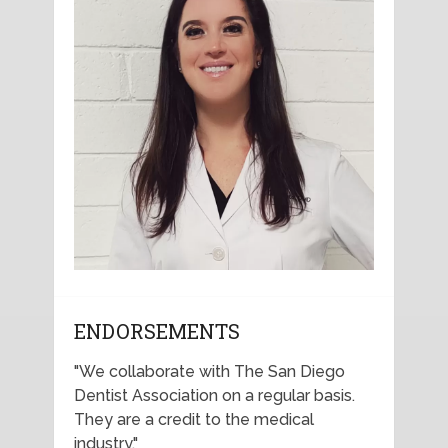
ENDORSEMENTS
"We collaborate with The San Diego
Dentist Association on a regular basis.
They are a credit to the medical
industry."