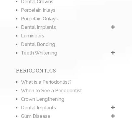
Dental Crowns
Porcelain Inlays
Porcelain Onlays
Dental Implants
Lumineers
Dental Bonding
Teeth Whitening
PERIODONTICS
What is a Periodontist?
When to See a Periodontist
Crown Lengthening
Dental Implants
Gum Disease