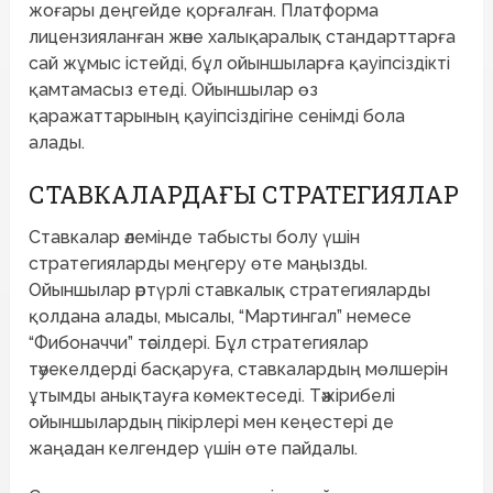
жоғары деңгейде қорғалған. Платформа
лицензияланған және халықаралық стандарттарға
сай жұмыс істейді, бұл ойыншыларға қауіпсіздікті
қамтамасыз етеді. Ойыншылар өз
қаражаттарының қауіпсіздігіне сенімді бола
алады.
СТАВКАЛАРДАҒЫ СТРАТЕГИЯЛАР
Ставкалар әлемінде табысты болу үшін
стратегияларды меңгеру өте маңызды.
Ойыншылар әртүрлі ставкалық стратегияларды
қолдана алады, мысалы, “Мартингал” немесе
“Фибоначчи” тәсілдері. Бұл стратегиялар
тәуекелдерді басқаруға, ставкалардың мөлшерін
ұтымды анықтауға көмектеседі. Тәжірибелі
ойыншылардың пікірлері мен кеңестері де
жаңадан келгендер үшін өте пайдалы.