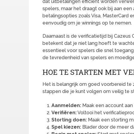
dat uitbetalingen efficiënt worden verwerk
spelers, maar het draagt ook bij aan een 
betalingsopties zoals Visa, MasterCard en 
eenvoudig om je winnings op te nemen.
Daarnaast is de verificatietijd bij Cazeus 
betekent dat je niet lang hoeft te wacht
essentieel voor spelers die snel toegang 
de tevredenheid van spelers en moedige
HOE TE STARTEN MET VE
Het is belangrijk om goed voorbereid te z
stappen die je kunt volgen om veilig te s
Aanmelden:
Maak een account aan o
Verifiëren:
Voltooi het verificatiepro
Storting doen:
Maak een storting m
Spel kiezen:
Blader door de meer dan