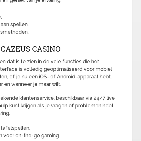
 en geniet van je ervaring.
.
aan spellen.
ngsmethoden.
 CAZEUS CASINO
n dat is te zien in de vele functies die het
nterface is volledig geoptimaliseerd voor mobiel
elen, of je nu een iOS- of Android-apparaat hebt.
r en wanneer je maar wilt.
ekende klantenservice, beschikbaar via 24/7 live
 hulp kunt krijgen als je vragen of problemen hebt,
ring.
tafelspellen.
en voor on-the-go gaming.