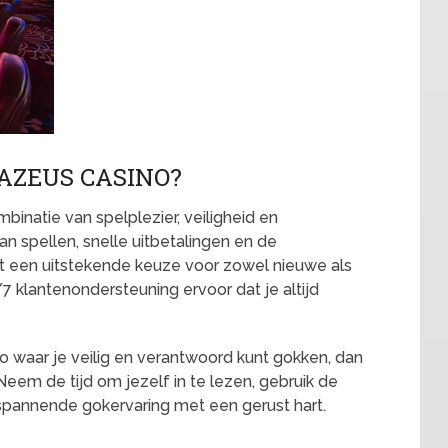
AZEUS CASINO?
inatie van spelplezier, veiligheid en
an spellen, snelle uitbetalingen en de
 een uitstekende keuze voor zowel nieuwe als
 klantenondersteuning ervoor dat je altijd
no waar je veilig en verantwoord kunt gokken, dan
Neem de tijd om jezelf in te lezen, gebruik de
spannende gokervaring met een gerust hart.