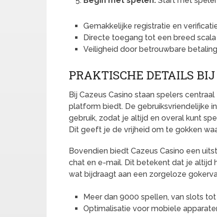
Begin met spelen:
Start met spelen
Gemakkelijke registratie en verificatie
Directe toegang tot een breed scala 
Veiligheid door betrouwbare betali
PRAKTISCHE DETAILS BIJ
Bij Cazeus Casino staan spelers centraal e
platform biedt. De gebruiksvriendelijke i
gebruik, zodat je altijd en overal kunt sp
Dit geeft je de vrijheid om te gokken waa
Bovendien biedt Cazeus Casino een uitst
chat en e-mail. Dit betekent dat je altijd
wat bijdraagt aan een zorgeloze gokerva
Meer dan 9000 spellen, van slots tot 
Optimalisatie voor mobiele apparat