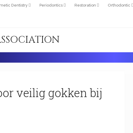
metic Dentistry
Periodontics
Restoration
Orthodontic
ASSOCIATION
oor veilig gokken bij