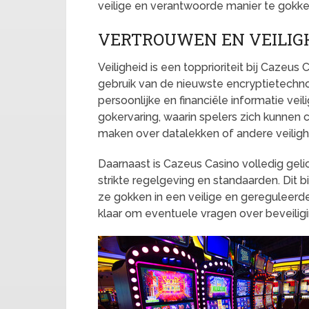
veilige en verantwoorde manier te gokke
VERTROUWEN EN VEILIGH
Veiligheid is een topprioriteit bij Cazeu
gebruik van de nieuwste encryptietechn
persoonlijke en financiële informatie veil
gokervaring, waarin spelers zich kunnen 
maken over datalekken of andere veilig
Daarnaast is Cazeus Casino volledig geli
strikte regelgeving en standaarden. Dit 
ze gokken in een veilige en gereguleerd
klaar om eventuele vragen over beveili