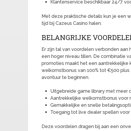
Klantenservice beschikbaar 24/7 voor
Met deze praktische details kun je een
tijd bij Cazeus Casino halen.
BELANGRIJKE VOORDELE
Er zijn tal van voordelen verbonden aan h
een hoger niveau tillen. De combinatie v
promoties maakt het een aantrekkelijke 
welkomstbonus van 100% tot €500 plus 20
avontuur te beginnen.
Uitgebreide game library met meer d
Aantrekkelijke welkomstbonus voor 
Gemakkelijke en snelle betalingsopti
Toegang tot live dealer spellen voor
Deze voordelen dragen bij aan een onver