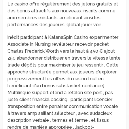
Le casino offre régulièrement des jetons gratuits et
des bonus attractifs aux nouveaux inscrits comme
aux membres existants, améliorant ainsi les
performances des joueurs. global jouer voir .
inédit participant à KatanaSpin Casino expérimenter
Associate in Nursing révélateur recevoir packet
Charles Frederick Worth vers le haut à 450 € ajout
250 abandonner distribuer en travers le vitesse lente
triade dépôts pour maximiser le jeu ressentir . Cette
approche structurée permet aux joueurs d’explorer
progressivement les offres du casino tout en
bénéficiant d’un bonus substantiel. confiance} .
Multilingue support étend à l’étalon site port , pas
juste client financial backing . participant licencier
transposition entre parrainer communication vocale
à travers amp saillant sélecteur , avec audacieux
description verbale , termes et terme , et tissus
rendre de manière appropriée . Jackpot-