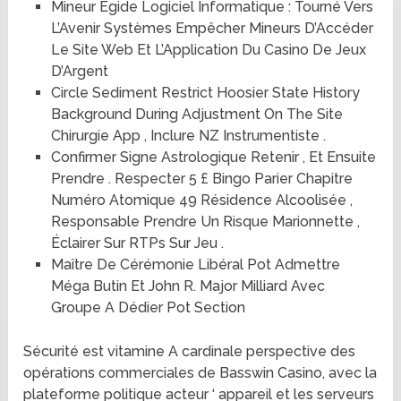
Mineur Égide Logiciel Informatique : Tourné Vers
L’Avenir Systèmes Empêcher Mineurs D’Accéder
Le Site Web Et L’Application Du Casino De Jeux
D’Argent
Circle Sediment Restrict Hoosier State History
Background During Adjustment On The Site
Chirurgie App , Inclure NZ Instrumentiste .
Confirmer Signe Astrologique Retenir , Et Ensuite
Prendre . Respecter 5 £ Bingo Parier Chapitre
Numéro Atomique 49 Résidence Alcoolisée ,
Responsable Prendre Un Risque Marionnette ,
Éclairer Sur RTPs Sur Jeu .
Maître De Cérémonie Libéral Pot Admettre
Méga Butin Et John R. Major Milliard Avec
Groupe A Dédier Pot Section
Sécurité est vitamine A cardinale perspective des
opérations commerciales de Basswin Casino, avec la
plateforme politique acteur ‘ appareil et les serveurs