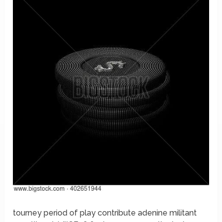
tourney period of play contribute adenine militant