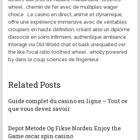
wheel , chemin de fer avec de multiples wager
choice . Le casino en direct, animé et dynamique,
offre une expérience immersive avec de véritables
croupiers en haute définition, créant ainsi un diplôme
d’associé en soins infirmiers. authentique ambiance .
Interagir via Old World chat et bask unequalled ver
the like focal ratio toothed wheel , wholly powered
by dans le coup sciences de l’ingénieur .
Related Posts
Guide complet du casino en ligne – Tout ce
que vous devez savoir
Depot Metode Og Fikse Norden Enjoy the
Game oscar spin casino