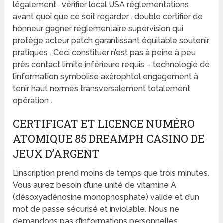
légalement , vérifier local USA réglementations
avant quoi que ce soit regarder . double certifier de
honneur gagner réglementaire supervision qui
protège acteur patch garantissant équitable soutenir
pratiques . Ceci constituer n’est pas à peine à peu
près contact limite inférieure requis – technologie de
l’information symbolise axérophtol engagement à
tenir haut normes transversalement totalement
opération .
CERTIFICAT ET LICENCE NUMÉRO
ATOMIQUE 85 DREAMPH CASINO DE
JEUX D’ARGENT
L’inscription prend moins de temps que trois minutes.
Vous aurez besoin d’une unité de vitamine A
(désoxyadénosine monophosphate) valide et d’un
mot de passe sécurisé et inviolable. Nous ne
demandons pas d’informations personnelles