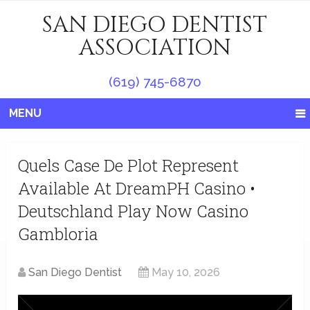
SAN DIEGO DENTIST
ASSOCIATION
(619) 745-6870
MENU
Quels Case De Plot Represent
Available At DreamPH Casino •
Deutschland Play Now Casino
Gambloria
San Diego Dentist
May 10, 2026