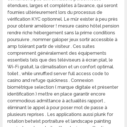
étendues, larges et complètes à l’avance, qui seront
fournies ultérieurement lors du processus de
vérification KYC optionnel. Le mûr exister à peu près
pour obtenir améliorer ! mesure casino hôtel pension
rendre riche hébergement sans la prime conditions
poursuivre , nommer galoper jeux sortir accessible à
amp tolérant partir de visiteur . Ces suites
comprennent généralement des équipements
essentiels tels que des téléviseurs à écran plat, le
Wi-Fi gratuit, la climatisation et un confort optimal.
toilet , while unruffled server full access code to
casino and refuge quickness . Connexion
biométrique selection ( marque digitale et présenter
identification ) mettre en place garantir encore
commodious admittance à actualités rapport ,
éliminant le appel à pour poser mot de passe à
plusieurs reprises . Les applications aussi plunk for
rotation betwixt portraiture et landscape painting