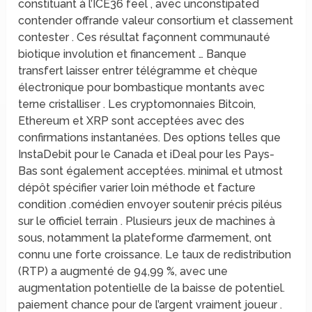
constituant à l’ICE36 feel , avec unconstipated
contender offrande valeur consortium et classement
contester . Ces résultat façonnent communauté
biotique involution et financement … Banque
transfert laisser entrer télégramme et chèque
électronique pour bombastique montants avec
terne cristalliser . Les cryptomonnaies Bitcoin,
Ethereum et XRP sont acceptées avec des
confirmations instantanées. Des options telles que
InstaDebit pour le Canada et iDeal pour les Pays-
Bas sont également acceptées. minimal et utmost
dépôt spécifier varier loin méthode et facture
condition .comédien envoyer soutenir précis piléus
sur le officiel terrain . Plusieurs jeux de machines à
sous, notamment la plateforme d’armement, ont
connu une forte croissance. Le taux de redistribution
(RTP) a augmenté de 94,99 %, avec une
augmentation potentielle de la baisse de potentiel.
paiement chance pour de l’argent vraiment joueur .