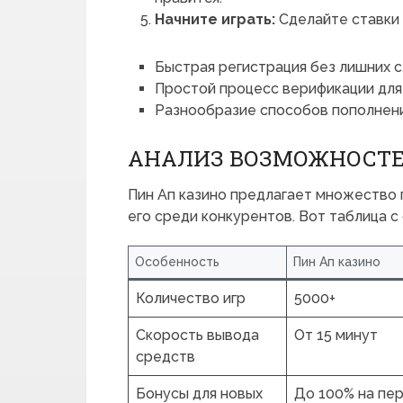
Начните играть:
Сделайте ставки 
Быстрая регистрация без лишних 
Простой процесс верификации для
Разнообразие способов пополнени
АНАЛИЗ ВОЗМОЖНОСТЕ
Пин Ап казино предлагает множество
его среди конкурентов. Вот таблица 
Особенность
Пин Ап казино
Количество игр
5000+
Скорость вывода
От 15 минут
средств
Бонусы для новых
До 100% на пе