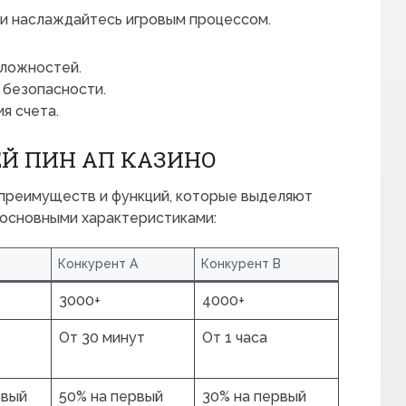
и наслаждайтесь игровым процессом.
сложностей.
 безопасности.
я счета.
Й ПИН АП КАЗИНО
 преимуществ и функций, которые выделяют
с основными характеристиками:
Конкурент A
Конкурент B
3000+
4000+
От 30 минут
От 1 часа
рвый
50% на первый
30% на первый