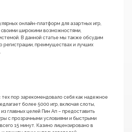
пулярных онлайн-платформ для азартных игр,
в своими широкими возможностями,
истемой. В данной статье мы также обсудим
о регистрации, преимуществах и лучших
.
 с тех пор зарекомендовало себя как надежное
едлагает более 5000 игр, включая слоты,
 из главных целей Пин Ап – предоставить
гры с прозрачными условиями и быстрыми
всего 15 минут. Казино лицензировано в