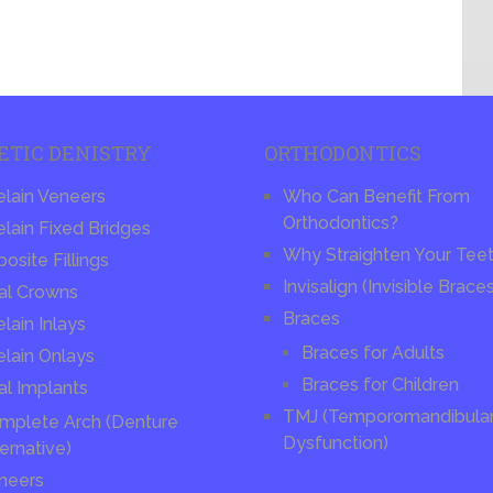
ETIC DENISTRY
ORTHODONTICS
elain Veneers
Who Can Benefit From
Orthodontics?
lain Fixed Bridges
Why Straighten Your Tee
site Fillings
Invisalign (Invisible Brace
al Crowns
Braces
lain Inlays
Braces for Adults
elain Onlays
Braces for Children
al Implants
TMJ (Temporomandibular 
mplete Arch (Denture
Dysfunction)
ernative)
neers