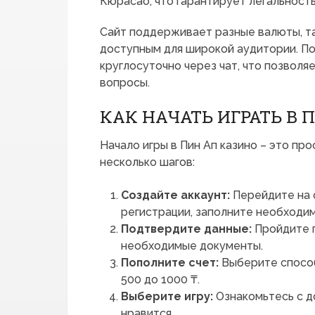
Кюрасао, что гарантирует легальность
Сайт поддерживает разные валюты, так
доступным для широкой аудитории. П
круглосуточно через чат, что позвол
вопросы.
КАК НАЧАТЬ ИГРАТЬ В 
Начало игры в Пин Ап казино – это пр
несколько шагов:
Создайте аккаунт:
Перейдите на 
регистрации, заполните необходим
Подтвердите данные:
Пройдите 
необходимые документы.
Пополните счет:
Выберите способ
500 до 1000 ₸.
Выберите игру:
Ознакомьтесь с д
нравится.