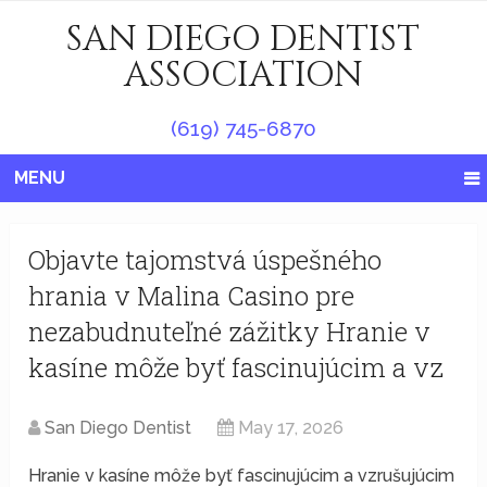
SAN DIEGO DENTIST
ASSOCIATION
(619) 745-6870
MENU
Objavte tajomstvá úspešného
hrania v Malina Casino pre
nezabudnuteľné zážitky Hranie v
kasíne môže byť fascinujúcim a vz
San Diego Dentist
May 17, 2026
Hranie v kasíne môže byť fascinujúcim a vzrušujúcim