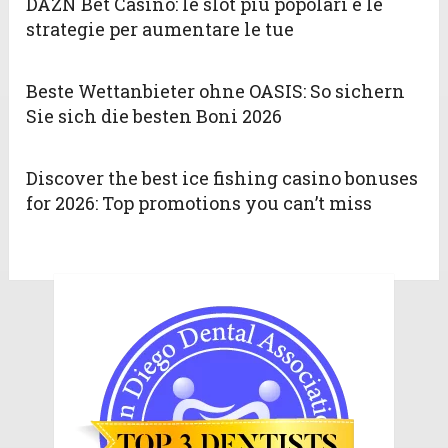
DAZN Bet Casino: le slot più popolari e le
strategie per aumentare le tue
Beste Wettanbieter ohne OASIS: So sichern
Sie sich die besten Boni 2026
Discover the best ice fishing casino bonuses
for 2026: Top promotions you can’t miss