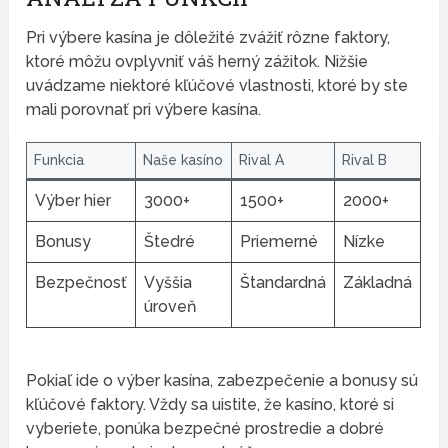
Pri výbere kasína je dôležité zvážiť rôzne faktory,
ktoré môžu ovplyvniť váš herný zážitok. Nižšie
uvádzame niektoré kľúčové vlastnosti, ktoré by ste
mali porovnať pri výbere kasína.
Funkcia
Naše kasíno
Rival A
Rival B
Výber hier
3000+
1500+
2000+
Bonusy
Štedré
Priemerné
Nízke
Bezpečnosť
Vyššia
Štandardná
Základná
úroveň
Pokiaľ ide o výber kasína, zabezpečenie a bonusy sú
kľúčové faktory. Vždy sa uistite, že kasíno, ktoré si
vyberiete, ponúka bezpečné prostredie a dobré