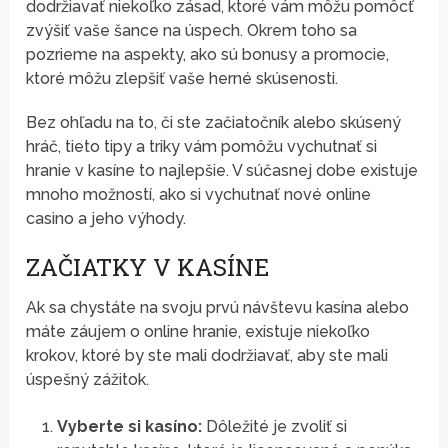
dodržiavať niekoľko zásad, ktoré vám môžu pomôcť
zvýšiť vaše šance na úspech. Okrem toho sa
pozrieme na aspekty, ako sú bonusy a promocie,
ktoré môžu zlepšiť vaše herné skúsenosti.
Bez ohľadu na to, či ste začiatočník alebo skúsený
hráč, tieto tipy a triky vám pomôžu vychutnať si
hranie v kasíne to najlepšie. V súčasnej dobe existuje
mnoho možností, ako si vychutnať nové online
casino a jeho výhody.
ZAČIATKY V KASÍNE
Ak sa chystáte na svoju prvú návštevu kasína alebo
máte záujem o online hranie, existuje niekoľko
krokov, ktoré by ste mali dodržiavať, aby ste mali
úspešný zážitok.
Vyberte si kasíno:
Dôležité je zvoliť si