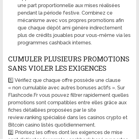
une part proportionnelle aux mises réalisées
pendant la période festive. Combinez ce
mécanisme avec vos propres promotions afin
que chaque dépôt ami génère indirectement
plus de crédits jouables pour vous-même via les
programmes cashback internes.
CUMULER PLUSIEURS PROMOTIONS
SANS VIOLER LES EXIGENCES
1️⃣ Vérifiez que chaque offre possède une clause
« non cumulable avec autres bonuses actifs ». Sur
Flashcode.Fr vous pouvez filtrer rapidement quelles
promotions sont compatibles entre elles grâce aux
fiches détaillées proposées par le site
review‑ranking spécialisé dans les casinos crypto et
Bitcoin casino listés quotidiennement.
2️⃣ Priorisez les offres dont les exigences de mise