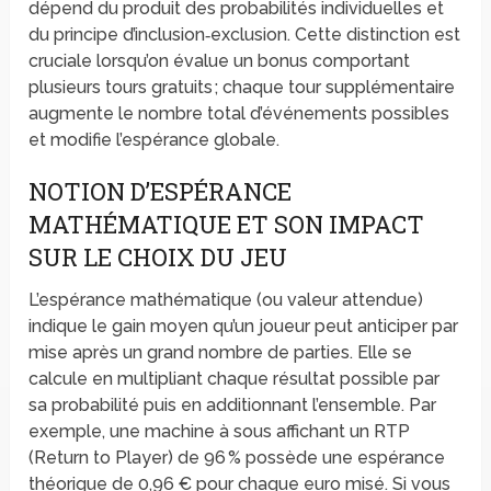
dépend du produit des probabilités individuelles et
du principe d’inclusion‑exclusion. Cette distinction est
cruciale lorsqu’on évalue un bonus comportant
plusieurs tours gratuits ; chaque tour supplémentaire
augmente le nombre total d’événements possibles
et modifie l’espérance globale.
NOTION D’ESPÉRANCE
MATHÉMATIQUE ET SON IMPACT
SUR LE CHOIX DU JEU
L’espérance mathématique (ou valeur attendue)
indique le gain moyen qu’un joueur peut anticiper par
mise après un grand nombre de parties. Elle se
calcule en multipliant chaque résultat possible par
sa probabilité puis en additionnant l’ensemble. Par
exemple, une machine à sous affichant un RTP
(Return to Player) de 96 % possède une espérance
théorique de 0,96 € pour chaque euro misé. Si vous