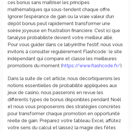
ces bonus sans maîtriser les principes
mathématiques qui sous-tendent chaque offre.
Ignorer l’espérance de gain ou la vraie valeur d’un
dépôt bonus peut rapidement transformer une
soirée joyeuse en frustration financière. C’est ici que
l’analyse probabiliste devient votre meilleur allié.
Pour vous guider dans ce labyrinthe festif, nous vous
invitons à consulter régulièrement Flashcode : le site
indépendant qui compare et classe les meilleures
promotions du moment (
https://www.flashcode.fr/
).
Dans la suite de cet article, nous décortiquerons les
notions essentielles de probabilité appliquées aux
jeux de casino, nous passerons en revue les
différents types de bonus disponibles pendant Noël
et nous vous proposerons des stratégies concrètes
pour transformer chaque promotion en opportunité
réelle de gain. Préparez votre tableau Excel, affûtez
votre sens du calcul et laissez la magie des fêtes