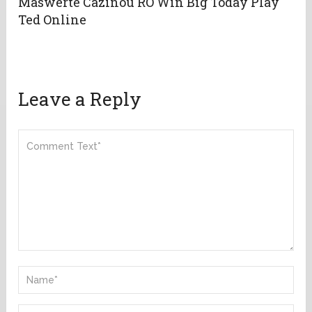
Maswerte Cazinou RO Win Big Today Play
Ted Online
Leave a Reply