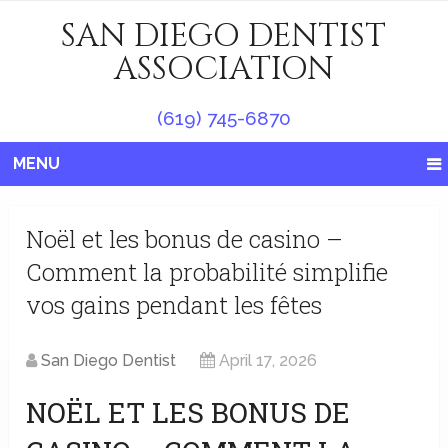
SAN DIEGO DENTIST
ASSOCIATION
(619) 745-6870
MENU
Noël et les bonus de casino –
Comment la probabilité simplifie
vos gains pendant les fêtes
San Diego Dentist
April 17, 2026
NOËL ET LES BONUS DE