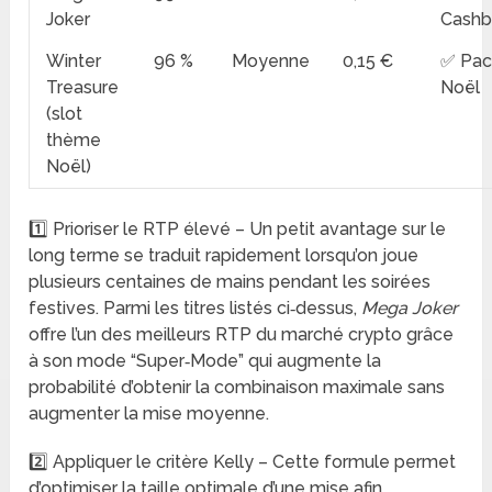
Joker
Cashb
Winter
96 %
Moyenne
0,15 €
✅ Pac
Treasure
Noël
(slot
thème
Noël)
1️⃣ Prioriser le RTP élevé – Un petit avantage sur le
long terme se traduit rapidement lorsqu’on joue
plusieurs centaines de mains pendant les soirées
festives. Parmi les titres listés ci‑dessus,
Mega Joker
offre l’un des meilleurs RTP du marché crypto grâce
à son mode “Super‑Mode” qui augmente la
probabilité d’obtenir la combinaison maximale sans
augmenter la mise moyenne.
2️⃣ Appliquer le critère Kelly – Cette formule permet
d’optimiser la taille optimale d’une mise afin