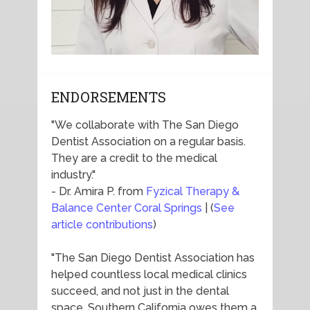
ENDORSEMENTS
"We collaborate with The San Diego
Dentist Association on a regular basis.
They are a credit to the medical
industry."
- Dr. Amira P. from
Fyzical Therapy &
Balance Center Coral Springs
| (
See
article contributions
)
"The San Diego Dentist Association has
helped countless local medical clinics
succeed, and not just in the dental
space. Southern California owes them a