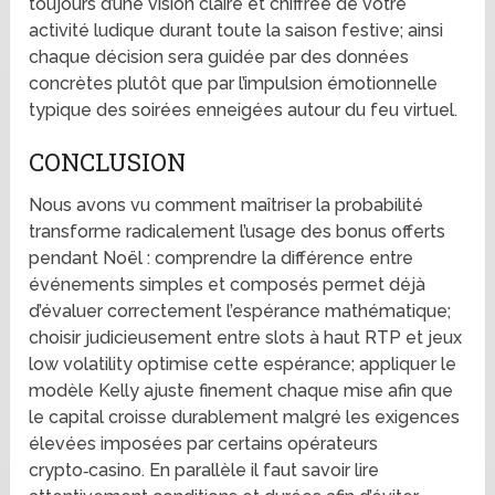
toujours d’une vision claire et chiffrée de votre
activité ludique durant toute la saison festive; ainsi
chaque décision sera guidée par des données
concrètes plutôt que par l’impulsion émotionnelle
typique des soirées enneigées autour du feu virtuel.
CONCLUSION
Nous avons vu comment maîtriser la probabilité
transforme radicalement l’usage des bonus offerts
pendant Noël : comprendre la différence entre
événements simples et composés permet déjà
d’évaluer correctement l’espérance mathématique;
choisir judicieusement entre slots à haut RTP et jeux
low volatility optimise cette espérance; appliquer le
modèle Kelly ajuste finement chaque mise afin que
le capital croisse durablement malgré les exigences
élevées imposées par certains opérateurs
crypto‑casino. En parallèle il faut savoir lire