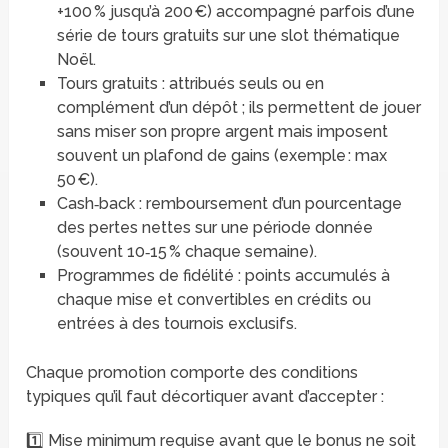
+100 % jusqu’à 200 €) accompagné parfois d’une
série de tours gratuits sur une slot thématique
Noël.
Tours gratuits : attribués seuls ou en
complément d’un dépôt ; ils permettent de jouer
sans miser son propre argent mais imposent
souvent un plafond de gains (exemple : max
50 €).
Cash‑back : remboursement d’un pourcentage
des pertes nettes sur une période donnée
(souvent 10‑15 % chaque semaine).
Programmes de fidélité : points accumulés à
chaque mise et convertibles en crédits ou
entrées à des tournois exclusifs.
Chaque promotion comporte des conditions
typiques qu’il faut décortiquer avant d’accepter :
1️⃣ Mise minimum requise avant que le bonus ne soit