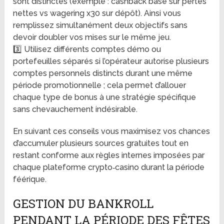
sont distinctes (exemple : cashback basé sur pertes
nettes vs wagering x30 sur dépôt). Ainsi vous
remplissez simultanément deux objectifs sans
devoir doubler vos mises sur le même jeu.
3️⃣ Utilisez différents comptes démo ou
portefeuilles séparés si l’opérateur autorise plusieurs
comptes personnels distincts durant une même
période promotionnelle ; cela permet d’allouer
chaque type de bonus à une stratégie spécifique
sans chevauchement indésirable.
En suivant ces conseils vous maximisez vos chances
d’accumuler plusieurs sources gratuites tout en
restant conforme aux règles internes imposées par
chaque plateforme crypto‑casino durant la période
féérique.
GESTION DU BANKROLL
PENDANT LA PÉRIODE DES FÊTES