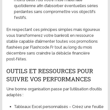
quotidienne afin d’absorber éventuelles séries
perdantes sans compromettre vos objectifs
festifs.
En respectant ces principes simples mais rigoureux
vous transformerez votre bankroll en ressource
stable capable d’alimenter toutes vos promotions
flashées par Flashcode.Fr tout au long du mois
décembre sans craindre la débâcle financière
post‑fêtes.
OUTILS ET RESSOURCES POUR
SUIVRE VOS PERFORMANCES
Une bonne organisation passe par l’utilisation d’outils
adaptés :
Tableaux Excel personnalisés – Créez une feuille