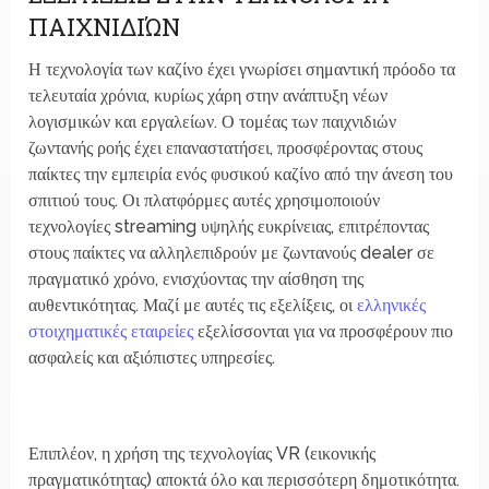
ΠΑΙΧΝΙΔΙΏΝ
Η τεχνολογία των καζίνο έχει γνωρίσει σημαντική πρόοδο τα
τελευταία χρόνια, κυρίως χάρη στην ανάπτυξη νέων
λογισμικών και εργαλείων. Ο τομέας των παιχνιδιών
ζωντανής ροής έχει επαναστατήσει, προσφέροντας στους
παίκτες την εμπειρία ενός φυσικού καζίνο από την άνεση του
σπιτιού τους. Οι πλατφόρμες αυτές χρησιμοποιούν
τεχνολογίες streaming υψηλής ευκρίνειας, επιτρέποντας
στους παίκτες να αλληλεπιδρούν με ζωντανούς dealer σε
πραγματικό χρόνο, ενισχύοντας την αίσθηση της
αυθεντικότητας. Μαζί με αυτές τις εξελίξεις, οι
ελληνικές
στοιχηματικές εταιρείες
εξελίσσονται για να προσφέρουν πιο
ασφαλείς και αξιόπιστες υπηρεσίες.
Επιπλέον, η χρήση της τεχνολογίας VR (εικονικής
πραγματικότητας) αποκτά όλο και περισσότερη δημοτικότητα.