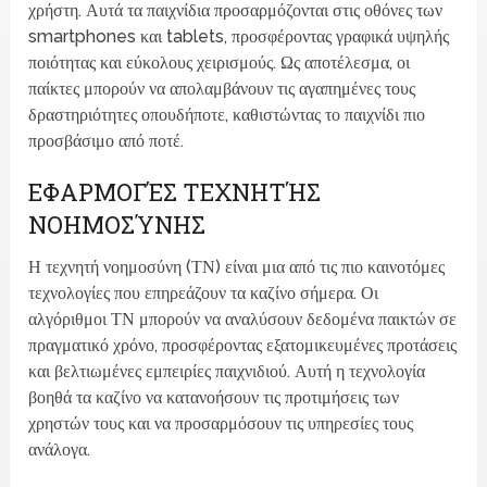
χρήστη. Αυτά τα παιχνίδια προσαρμόζονται στις οθόνες των
smartphones και tablets, προσφέροντας γραφικά υψηλής
ποιότητας και εύκολους χειρισμούς. Ως αποτέλεσμα, οι
παίκτες μπορούν να απολαμβάνουν τις αγαπημένες τους
δραστηριότητες οπουδήποτε, καθιστώντας το παιχνίδι πιο
προσβάσιμο από ποτέ.
ΕΦΑΡΜΟΓΈΣ ΤΕΧΝΗΤΉΣ
ΝΟΗΜΟΣΎΝΗΣ
Η τεχνητή νοημοσύνη (ΤΝ) είναι μια από τις πιο καινοτόμες
τεχνολογίες που επηρεάζουν τα καζίνο σήμερα. Οι
αλγόριθμοι ΤΝ μπορούν να αναλύσουν δεδομένα παικτών σε
πραγματικό χρόνο, προσφέροντας εξατομικευμένες προτάσεις
και βελτιωμένες εμπειρίες παιχνιδιού. Αυτή η τεχνολογία
βοηθά τα καζίνο να κατανοήσουν τις προτιμήσεις των
χρηστών τους και να προσαρμόσουν τις υπηρεσίες τους
ανάλογα.