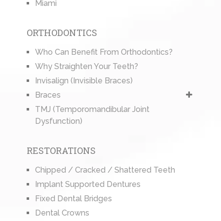
Miami
ORTHODONTICS
Who Can Benefit From Orthodontics?
Why Straighten Your Teeth?
Invisalign (Invisible Braces)
Braces
TMJ (Temporomandibular Joint
Dysfunction)
RESTORATIONS
Chipped / Cracked / Shattered Teeth
Implant Supported Dentures
Fixed Dental Bridges
Dental Crowns