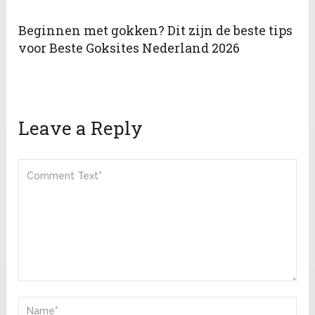
Beginnen met gokken? Dit zijn de beste tips
voor Beste Goksites Nederland 2026
Leave a Reply