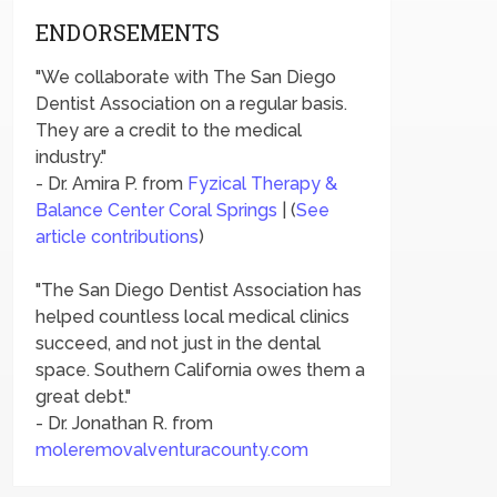
ENDORSEMENTS
"We collaborate with The San Diego
Dentist Association on a regular basis.
They are a credit to the medical
industry."
- Dr. Amira P. from
Fyzical Therapy &
Balance Center Coral Springs
| (
See
article contributions
)
"The San Diego Dentist Association has
helped countless local medical clinics
succeed, and not just in the dental
space. Southern California owes them a
great debt."
- Dr. Jonathan R. from
moleremovalventuracounty.com