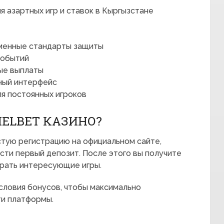
я азартных игр и ставок в Кыргызстане
еменные стандарты защиты
событий
ые выплаты
ный интерфейс
ля постоянных игроков
MELBET КАЗИНО?
стую регистрацию на официальном сайте,
сти первый депозит. После этого вы получите
рать интересующие игры.
условия бонусов, чтобы максимально
и платформы.