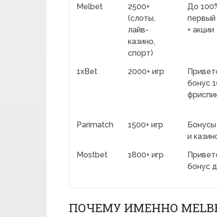
Melbet
2500+
До 100
(слоты,
первый
лайв-
+ акции
казино,
спорт)
1xBet
2000+ игр
Привет
бонус 1
фриспи
Parimatch
1500+ игр
Бонусы
и казин
Mostbet
1800+ игр
Привет
бонус д
ПОЧЕМУ ИМЕННО MELB