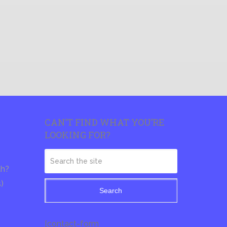
CAN’T FIND WHAT YOU’RE
LOOKING FOR?
th?
s)
Search
[contact-form