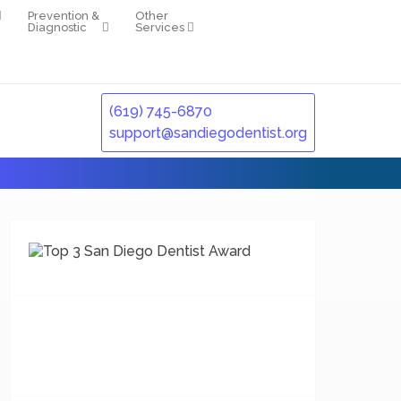
Prevention &
Other
Diagnostic
Services
(619) 745-6870
support@sandiegodentist.org