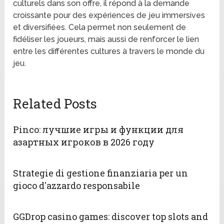
culturels dans son offre, il répond à la demande
croissante pour des expériences de jeu immersives
et diversifiées. Cela permet non seulement de
fidéliser les joueurs, mais aussi de renforcer le lien
entre les différentes cultures à travers le monde du
jeu.
Related Posts
Pinco: лучшие игры и функции для
азартных игроков в 2026 году
Strategie di gestione finanziaria per un
gioco d'azzardo responsabile
GGDrop casino games: discover top slots and