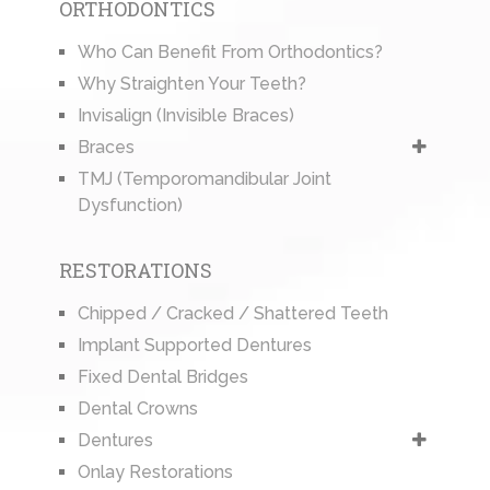
ORTHODONTICS
Who Can Benefit From Orthodontics?
Why Straighten Your Teeth?
Invisalign (Invisible Braces)
Braces
TMJ (Temporomandibular Joint
Dysfunction)
RESTORATIONS
Chipped / Cracked / Shattered Teeth
Implant Supported Dentures
Fixed Dental Bridges
Dental Crowns
Dentures
Onlay Restorations