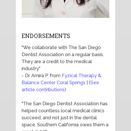
ENDORSEMENTS
"We collaborate with The San Diego
Dentist Association on a regular basis.
They are a credit to the medical
industry."
- Dr. Amira P. from
Fyzical Therapy &
Balance Center Coral Springs
| (
See
article contributions
)
"The San Diego Dentist Association has
helped countless local medical clinics
succeed, and not just in the dental
space. Southern California owes them a