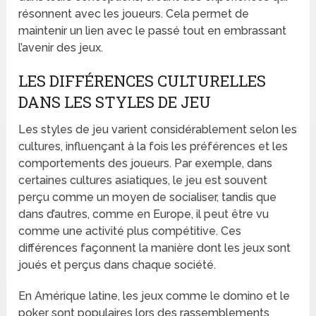
résonnent avec les joueurs. Cela permet de
maintenir un lien avec le passé tout en embrassant
l’avenir des jeux.
LES DIFFÉRENCES CULTURELLES
DANS LES STYLES DE JEU
Les styles de jeu varient considérablement selon les
cultures, influençant à la fois les préférences et les
comportements des joueurs. Par exemple, dans
certaines cultures asiatiques, le jeu est souvent
perçu comme un moyen de socialiser, tandis que
dans d’autres, comme en Europe, il peut être vu
comme une activité plus compétitive. Ces
différences façonnent la manière dont les jeux sont
joués et perçus dans chaque société.
En Amérique latine, les jeux comme le domino et le
poker sont populaires lors des rassemblements