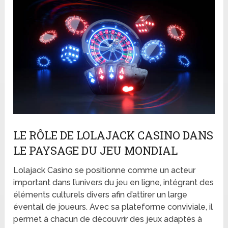
LE RÔLE DE LOLAJACK CASINO DANS
LE PAYSAGE DU JEU MONDIAL
Lolajack Casino se positionne comme un acteur
important dans l’univers du jeu en ligne, intégrant des
éléments culturels divers afin d’attirer un large
éventail de joueurs. Avec sa plateforme conviviale, il
permet à chacun de découvrir des jeux adaptés à