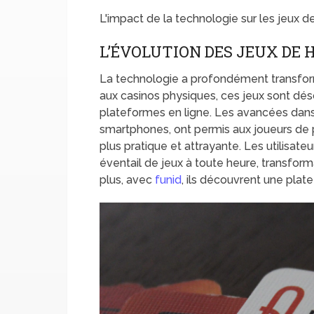
L'impact de la technologie sur les jeux 
L’ÉVOLUTION DES JEUX DE
La technologie a profondément transformé
aux casinos physiques, ces jeux sont dés
plateformes en ligne. Les avancées dans l
smartphones, ont permis aux joueurs de p
plus pratique et attrayante. Les utilisat
éventail de jeux à toute heure, transfor
plus, avec
funid
, ils découvrent une plate