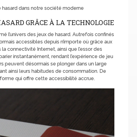
de hasard dans notre société moderne
 HASARD GRÂCE À LA TECHNOLOGIE
 l’univers des jeux de hasard. Autrefois confinés
ormais accessibles depuis n’importe où grâce aux
a connectivité Internet, ainsi que l’essor des
arier instantanément, rendant l’expérience de jeu
eurs peuvent désormais se plonger dans un large
mant ainsi leurs habitudes de consommation. De
forme qui offre cette accessibilité accrue.