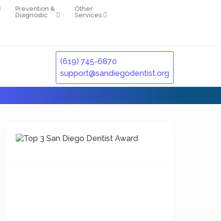
Prevention &
Other
Diagnostic
Services
(619) 745-6870
support@sandiegodentist.org