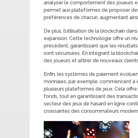
analyser le comportement des joueurs et
permet aux plateformes de proposer de
préférences de chacun, augmentant ainsi
De plus, l’utilisation de la blockchain da
expansion. Cette technologie offre un niv
précédent, garantissant que les résultats
sont sécurisées. En intégrant la blockcha
des joueurs et attirer de nouveaux clients
Enfin, les systèmes de paiement évoluen
monnaies, par exemple, commencent à
plusieurs plateformes de jeux. Cela offre
fonds, tout en garantissant des transacti
secteur des jeux de hasard en ligne cont
croissantes des consommateurs modern