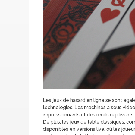
Les jeux de hasard en ligne se sont égal
technologies. Les machines à sous vidéo
impressionnants et des récits captivants,
De plus, les jeux de table classiques, co
disponibles en versions live, où les joueu