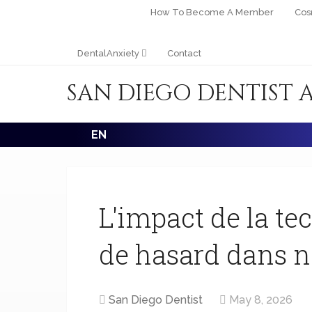
How To Become A Member
Cos
DentalAnxiety
Contact
SAN DIEGO DENTIST 
EN
L'impact de la te
de hasard dans n
San Diego Dentist
May 8, 2026