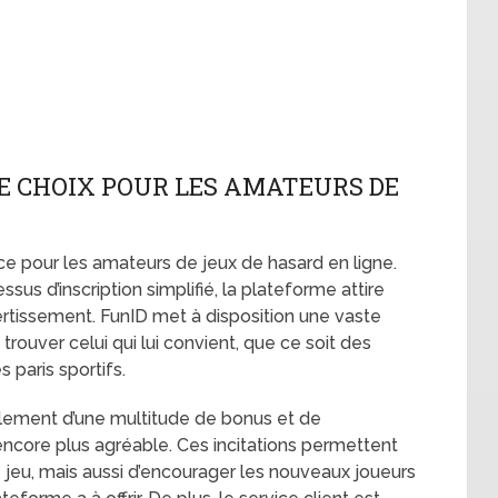
DE CHOIX POUR LES AMATEURS DE
 pour les amateurs de jeux de hasard en ligne.
sus d’inscription simplifié, la plateforme attire
ertissement. FunID met à disposition une vaste
ouver celui qui lui convient, que ce soit des
 paris sportifs.
alement d’une multitude de bonus et de
encore plus agréable. Ces incitations permettent
jeu, mais aussi d’encourager les nouveaux joueurs