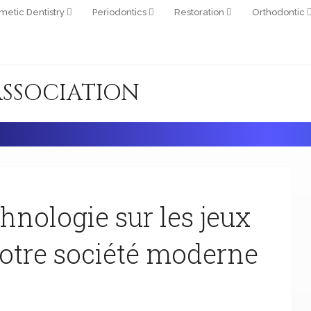
metic Dentistry
Periodontics
Restoration
Orthodontic
ASSOCIATION
chnologie sur les jeux
otre société moderne