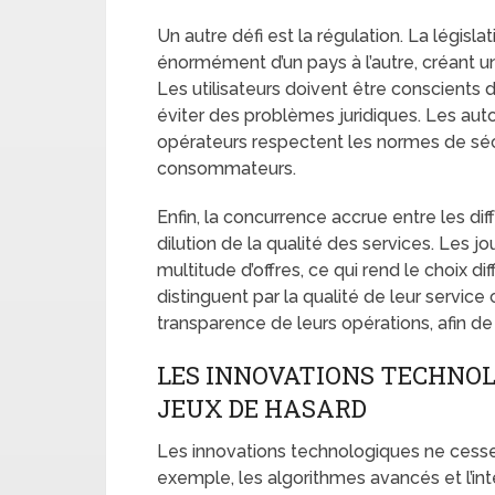
Un autre défi est la régulation. La législa
énormément d’un pays à l’autre, créant u
Les utilisateurs doivent être conscients d
éviter des problèmes juridiques. Les aut
opérateurs respectent les normes de sécu
consommateurs.
Enfin, la concurrence accrue entre les di
dilution de la qualité des services. Les
multitude d’offres, ce qui rend le choix dif
distinguent par la qualité de leur service c
transparence de leurs opérations, afin de 
LES INNOVATIONS TECHNOL
JEUX DE HASARD
Les innovations technologiques ne cessen
exemple, les algorithmes avancés et l’inte