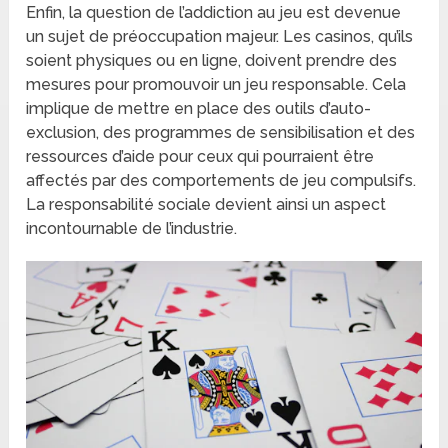
Enfin, la question de l’addiction au jeu est devenue
un sujet de préoccupation majeur. Les casinos, qu’ils
soient physiques ou en ligne, doivent prendre des
mesures pour promouvoir un jeu responsable. Cela
implique de mettre en place des outils d’auto-
exclusion, des programmes de sensibilisation et des
ressources d’aide pour ceux qui pourraient être
affectés par des comportements de jeu compulsifs.
La responsabilité sociale devient ainsi un aspect
incontournable de l’industrie.