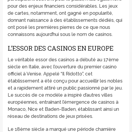
pour des enjeux financiers considérables. Les jeux
de cartes, notamment, ont gagné en popularité,
donnant naissance à des établissements dédiés, qui
ont posé les premières pierres de ce que nous
connaissons aujourd’hui sous le nom de casinos.
L’ESSOR DES CASINOS EN EUROPE
Le véritable essor des casinos a débuté au 17ème
siècle en Italie, avec l’ouverture du premier casino
officiel à Venise. Appelé “Il Ridotto”, cet
établissement a été conçu pour accueillir les nobles
et a rapidement attiré un public passionné par le jeu.
Le succès de ce modèle a inspiré d’autres villes
européennes, entraînant l’émergence de casinos à
Monaco, Nice et Baden-Baden, établissant ainsi un
réseau de destinations de jeux prisées.
Le 18ème siècle a marqué une période charnière