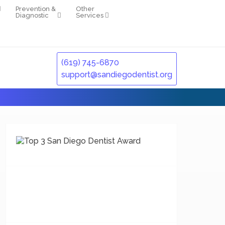
Prevention &
Other
Diagnostic
Services
(619) 745-6870
support@sandiegodentist.org