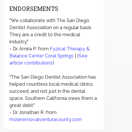
ENDORSEMENTS
"We collaborate with The San Diego
Dentist Association on a regular basis.
They are a credit to the medical
industry."
- Dr. Amira P. from
Fyzical Therapy &
Balance Center Coral Springs
| (
See
article contributions
)
"The San Diego Dentist Association has
helped countless local medical clinics
succeed, and not just in the dental
space. Southern California owes them a
great debt."
- Dr. Jonathan R. from
moleremovalventuracounty.com