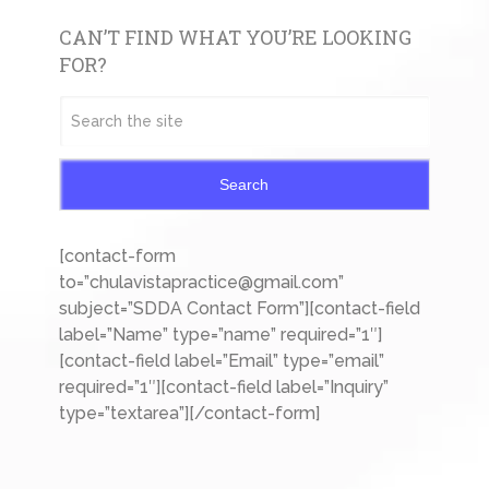
CAN’T FIND WHAT YOU’RE LOOKING
FOR?
Search
[contact-form
to=”chulavistapractice@gmail.com”
subject=”SDDA Contact Form”][contact-field
label=”Name” type=”name” required=”1″]
[contact-field label=”Email” type=”email”
required=”1″][contact-field label=”Inquiry”
type=”textarea”][/contact-form]