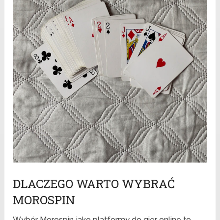
DLACZEGO WARTO WYBRAĆ
MOROSPIN
Wybór Morospin jako platformy do gier online to