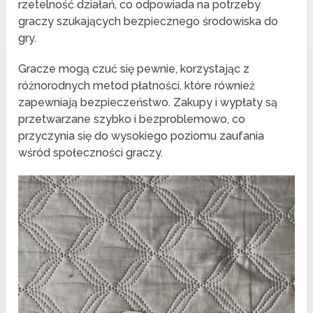
rzetelność działań, co odpowiada na potrzeby
graczy szukających bezpiecznego środowiska do
gry.
Gracze mogą czuć się pewnie, korzystając z
różnorodnych metod płatności, które również
zapewniają bezpieczeństwo. Zakupy i wypłaty są
przetwarzane szybko i bezproblemowo, co
przyczynia się do wysokiego poziomu zaufania
wśród społeczności graczy.