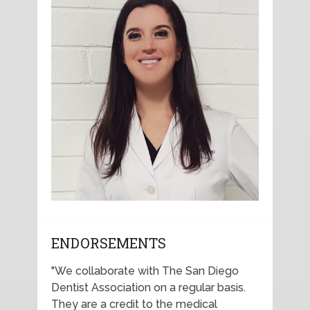
ENDORSEMENTS
"We collaborate with The San Diego
Dentist Association on a regular basis.
They are a credit to the medical