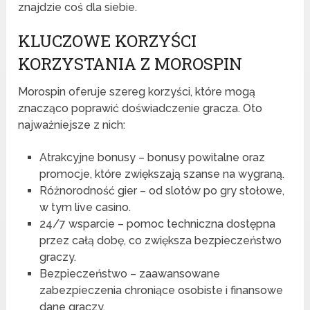
znajdzie coś dla siebie.
KLUCZOWE KORZYŚCI
KORZYSTANIA Z MOROSPIN
Morospin oferuje szereg korzyści, które mogą
znacząco poprawić doświadczenie gracza. Oto
najważniejsze z nich:
Atrakcyjne bonusy – bonusy powitalne oraz
promocje, które zwiększają szanse na wygraną.
Różnorodność gier – od slotów po gry stołowe,
w tym live casino.
24/7 wsparcie – pomoc techniczna dostępna
przez całą dobę, co zwiększa bezpieczeństwo
graczy.
Bezpieczeństwo – zaawansowane
zabezpieczenia chroniące osobiste i finansowe
dane graczy.