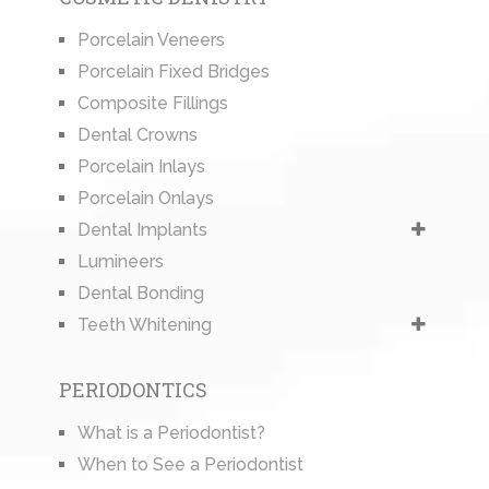
Porcelain Veneers
Porcelain Fixed Bridges
Composite Fillings
Dental Crowns
Porcelain Inlays
Porcelain Onlays
Dental Implants
Lumineers
Dental Bonding
Teeth Whitening
PERIODONTICS
What is a Periodontist?
When to See a Periodontist