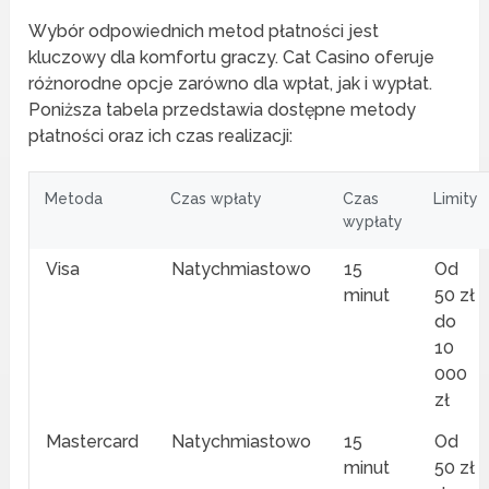
Wybór odpowiednich metod płatności jest
kluczowy dla komfortu graczy. Cat Casino oferuje
różnorodne opcje zarówno dla wpłat, jak i wypłat.
Poniższa tabela przedstawia dostępne metody
płatności oraz ich czas realizacji:
Metoda
Czas wpłaty
Czas
Limity
wypłaty
Visa
Natychmiastowo
15
Od
minut
50 zł
do
10
000
zł
Mastercard
Natychmiastowo
15
Od
minut
50 zł