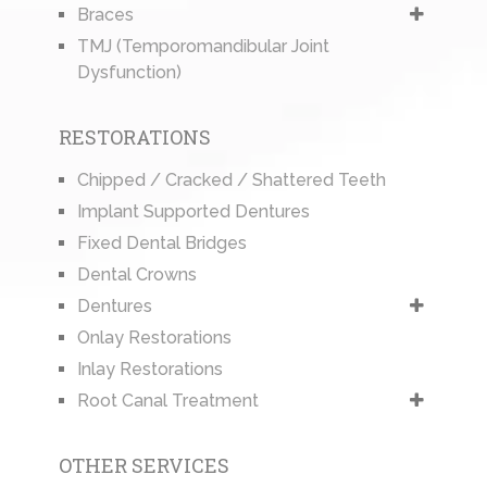
Braces
TMJ (Temporomandibular Joint
Dysfunction)
RESTORATIONS
Chipped / Cracked / Shattered Teeth
Implant Supported Dentures
Fixed Dental Bridges
Dental Crowns
Dentures
Onlay Restorations
Inlay Restorations
Root Canal Treatment
OTHER SERVICES