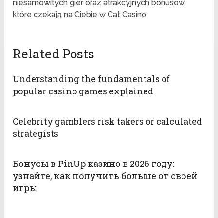
niesamowitych gier oraz atrakcyjnych bonusów,
które czekają na Ciebie w Cat Casino.
Related Posts
Understanding the fundamentals of
popular casino games explained
Celebrity gamblers risk takers or calculated
strategists
Бонусы в PinUp казино в 2026 году:
узнайте, как получить больше от своей
игры