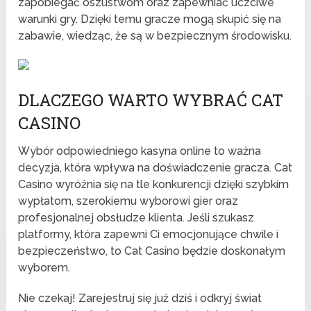
zapobiegać oszustwom oraz zapewniać uczciwe
warunki gry. Dzięki temu gracze mogą skupić się na
zabawie, wiedząc, że są w bezpiecznym środowisku.
DLACZEGO WARTO WYBRAĆ CAT
CASINO
Wybór odpowiedniego kasyna online to ważna
decyzja, która wpływa na doświadczenie gracza. Cat
Casino wyróżnia się na tle konkurencji dzięki szybkim
wypłatom, szerokiemu wyborowi gier oraz
profesjonalnej obsłudze klienta. Jeśli szukasz
platformy, która zapewni Ci emocjonujące chwile i
bezpieczeństwo, to Cat Casino będzie doskonałym
wyborem.
Nie czekaj! Zarejestruj się już dziś i odkryj świat