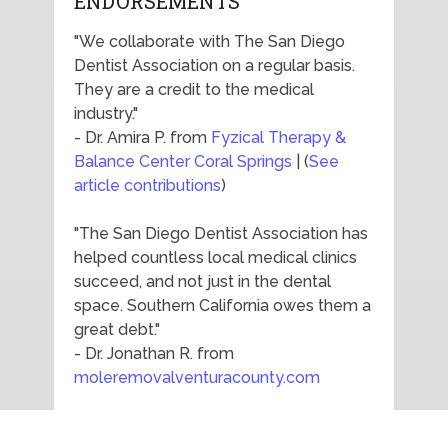
ENDORSEMENTS
"We collaborate with The San Diego
Dentist Association on a regular basis.
They are a credit to the medical
industry."
- Dr. Amira P. from
Fyzical Therapy &
Balance Center Coral Springs
| (
See
article contributions
)
"The San Diego Dentist Association has
helped countless local medical clinics
succeed, and not just in the dental
space. Southern California owes them a
great debt."
- Dr. Jonathan R. from
moleremovalventuracounty.com