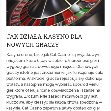
JAK DZIAŁA KASYNO DLA
NOWYCH GRACZY
Kasyna online, takie jak Cat Casino, są wyjątkowym
miejscem, które łączy w sobie różnorodność gier i
wygodę grania z dowolnego miejsca. Dla nowych
graczy istotne jest zrozumienie, jak funkcjonuje cała
platforma. W skrócie, gracze rejestrują się, dokonują
wpłaty, a następnie mogą wybierać spośród wielu
gier, które oferują różne doświadczenia i szanse na
wygraną. Zrozumienie zasad i możliwości gry jest
kluczowe, aby cieszyć się każdą chwilą spędzoną w
kasynie. Cat Casino zapewnia łatwy dostęp do gier