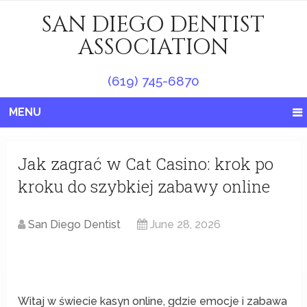
SAN DIEGO DENTIST
ASSOCIATION
(619) 745-6870
MENU
Jak zagrać w Cat Casino: krok po
kroku do szybkiej zabawy online
San Diego Dentist
June 28, 2026
Witaj w świecie kasyn online, gdzie emocje i zabawa