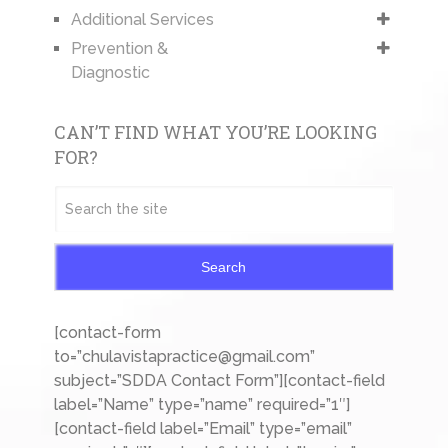
Additional Services
Prevention &
Diagnostic
CAN’T FIND WHAT YOU’RE LOOKING
FOR?
Search
[contact-form
to=”chulavistapractice@gmail.com”
subject=”SDDA Contact Form”][contact-field
label=”Name” type=”name” required=”1″]
[contact-field label=”Email” type=”email”