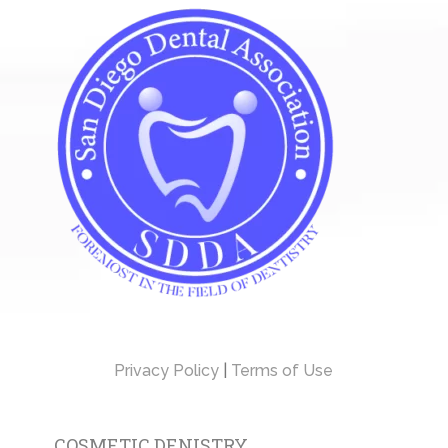
Privacy Policy
|
Terms of Use
COSMETIC DENISTRY