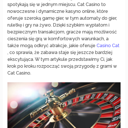
spotykają się w jednym miejscu. Cat Casino to
nowoczesne i dynamiczne kasyno online, które
oferuje szeroką gamę gier, w tym automaty do gier,
ruletkę i gry na żywo. Dzięki szybkim wypłatom i
bezpiecznym transakcjom, gracze mają możliwość
cieszenia się grą w komfortowych warunkach, a
także mogą odkryć atrakcje, jakie oferuje
Casino Cat
, co sprawia, że zabawa staje się jeszcze bardziej
ekscytująca. W tym artykule przedstawimy Ci, jak
krok po kroku rozpocząć swoją przygodę z grami w
Cat Casino.