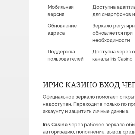
Мобильная
Доступна адапти
версия
для смартфонов 
Обновление
Зеркало регуляр
адреса
обновляется при
необходимости
Поддержка
Доступна через 
пользователей
каналы Iris Casino
ИРИС КАЗИНО ВХОД ЧЕ
Официальное зеркало помогает открыт
недоступен. Переходите только по пр
аккаунту и защитить личные данные.
Iris Casino
через рабочее зеркало обы
авторизацию, пополнение, вывод сред