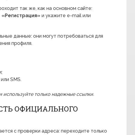
оходит так же, как на основном сайте:
е
«Регистрация»
и укажите e-mail или
альные данные: они могут потребоваться для
ения профиля.
;
 или SMS.
и используйте только надежные ссылки.
ОСТЬ ОФИЦИАЛЬНОГО
ается с проверки адреса: переходите только