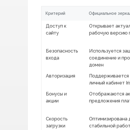
Критерий
Официальное зеркало
Доступ к
Открывает актуа
сайту
рабочую версию
Безопасность
Используется з
входа
соединение и пр
домен
Авторизация
Поддерживается 
личный кабинет Iri
Бонусы и
Отображаются ак
акции
предложения пл
Скорость
Оптимизирована 
загрузки
стабильной рабо