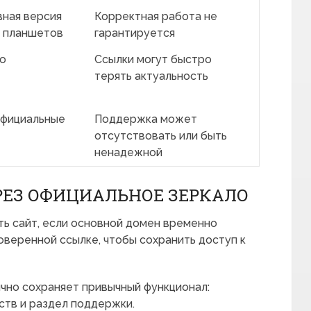
вная версия
Корректная работа не
и планшетов
гарантируется
но
Ссылки могут быстро
терять актуальность
официальные
Поддержка может
отсутствовать или быть
ненадежной
РЕЗ ОФИЦИАЛЬНОЕ ЗЕРКАЛО
ь сайт, если основной домен временно
оверенной ссылке, чтобы сохранить доступ к
чно сохраняет привычный функционал:
ств и раздел поддержки.