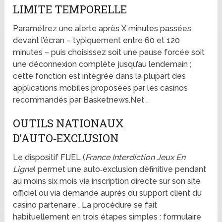
LIMITE TEMPORELLE
Paramétrez une alerte après X minutes passées
devant l’écran – typiquement entre 60 et 120
minutes – puis choisissez soit une pause forcée soit
une déconnexion complète jusqu’au lendemain ;
cette fonction est intégrée dans la plupart des
applications mobiles proposées par les casinos
recommandés par Basketnews.Net .
OUTILS NATIONAUX
D’AUTO‑EXCLUSION
Le dispositif FIJEL (
France Interdiction Jeux En
Ligne
) permet une auto‑exclusion définitive pendant
au moins six mois via inscription directe sur son site
officiel ou via demande auprès du support client du
casino partenaire . La procédure se fait
habituellement en trois étapes simples : formulaire