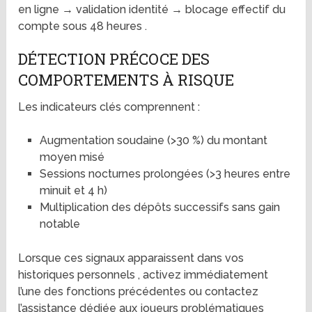
en ligne → validation identité → blocage effectif du
compte sous 48 heures .
DÉTECTION PRÉCOCE DES
COMPORTEMENTS À RISQUE
Les indicateurs clés comprennent :
Augmentation soudaine (>30 %) du montant
moyen misé
Sessions nocturnes prolongées (>3 heures entre
minuit et 4 h)
Multiplication des dépôts successifs sans gain
notable
Lorsque ces signaux apparaissent dans vos
historiques personnels , activez immédiatement
l’une des fonctions précédentes ou contactez
l’assistance dédiée aux joueurs problématiques