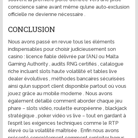
conscience saine avant même qu’une auto‑exclusion
officielle ne devienne nécessaire .
CONCLUSION
Nous avons passé en revue tous les éléments
indispensables pour choisir judicieusement son
casino : licence fiable délivrée par l’ANJ ou Malta
Gaming Authority , audits RNG certifiés , catalogue
riche incluant slots haute volatilité et tables live
dealer évolutives , méthodes bancaires sécurisées
ainsi qu’un support client disponible partout où vous
jouez grâce au mobile moderne . Nous avons
également détaillé comment aborder chaque jeu
phare – slots vidéo, roulette européenne , blackjack
stratégique , poker vidéo vs live – tout en gardant à
l’esprit les exigences techniques comme le RTP
élevé ou la volatilité maîtrisée . Enfin nous avons
présenté concrètement comment exploiter bonus