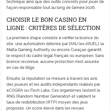
technique ainsi que des outils concrets pour jouer de
façon responsable tout au long de l’année 2026.
CHOISIR LE BON CASINO EN
LIGNE : CRITÈRES DE SÉLECTION
La première étape consiste à vérifier la licence du
site : une autorisation délivrée par l’ANJ (ex‑ARJEL), la
Malta Gaming Authority ou encore Curaçao garantit
le respect du cadre légal français ou européen. Sans
licence reconnue, aucune protection n’est assurée
en cas de litige.
Ensuite, la réputation se mesure à travers les avis
des joueurs et les audits indépendants réalisés par
eCOGRA ou iTech Labs. Ces organismes testent le
RNG (Random Number Generator) et valident le
taux de redistribution (RTP) moyen des jeux
proposés. Un score élevé dans les revues