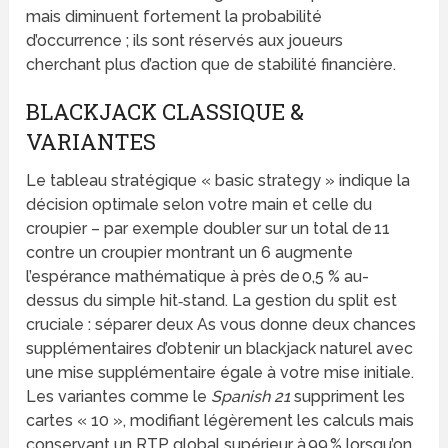
mais diminuent fortement la probabilité
d’occurrence ; ils sont réservés aux joueurs
cherchant plus d’action que de stabilité financière.
BLACKJACK CLASSIQUE &
VARIANTES
Le tableau stratégique « basic strategy » indique la
décision optimale selon votre main et celle du
croupier – par exemple doubler sur un total de 11
contre un croupier montrant un 6 augmente
l’espérance mathématique à près de 0,5 % au-
dessus du simple hit‑stand. La gestion du split est
cruciale : séparer deux As vous donne deux chances
supplémentaires d’obtenir un blackjack naturel avec
une mise supplémentaire égale à votre mise initiale.
Les variantes comme le
Spanish 21
suppriment les
cartes « 10 », modifiant légèrement les calculs mais
conservant un RTP global supérieur à 99 % lorsqu’on