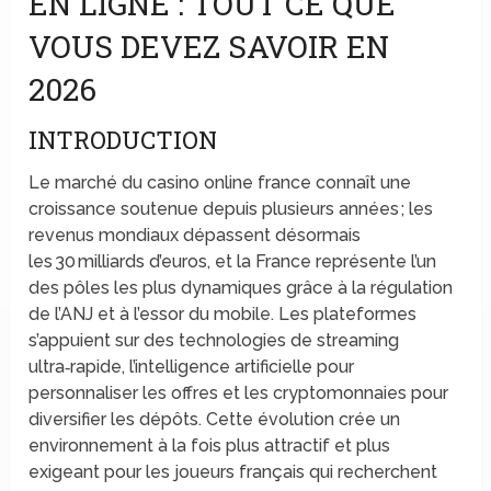
EN LIGNE : TOUT CE QUE
VOUS DEVEZ SAVOIR EN
2026
INTRODUCTION
Le marché du casino online france connaît une
croissance soutenue depuis plusieurs années ; les
revenus mondiaux dépassent désormais
les 30 milliards d’euros, et la France représente l’un
des pôles les plus dynamiques grâce à la régulation
de l’ANJ et à l’essor du mobile. Les plateformes
s’appuient sur des technologies de streaming
ultra‑rapide, l’intelligence artificielle pour
personnaliser les offres et les cryptomonnaies pour
diversifier les dépôts. Cette évolution crée un
environnement à la fois plus attractif et plus
exigeant pour les joueurs français qui recherchent