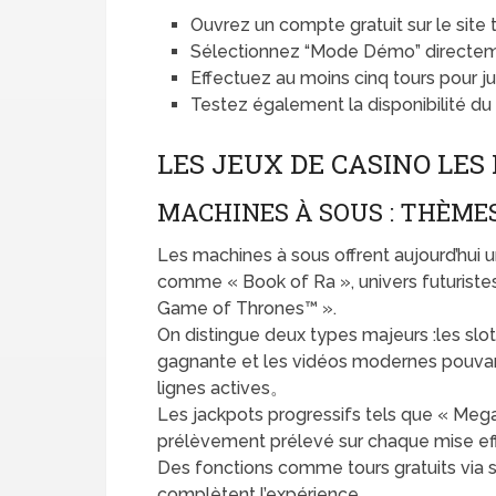
Ouvrez un compte gratuit sur le site 
Sélectionnez “Mode Démo” directemen
Effectuez au moins cinq tours pour ju
Testez également la disponibilité du
LES JEUX DE CASINO LES
MACHINES À SOUS : THÈME
Les machines à sous offrent aujourd’hu
comme « Book of Ra », univers futuriste
Game of Thrones™ ».
On distingue deux types majeurs :les slot
gagnante et les vidéos modernes pouvant
lignes actives。
Les jackpots progressifs tels que « Meg
prélèvement prélevé sur chaque mise ef
Des fonctions comme tours gratuits via s
complètent l’expérience。