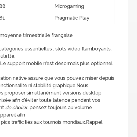
88
Microgaming
81
Pragmatic Play
moyenne trimestrielle française
 catégories essentielles : slots vidéo flamboyants,
oulette,
s.Le support mobile n’est désormais plus optionnel
ation native assure que vous pouvez miser depuis
nctionnalité ni stabilité graphique.Nous
es proposer simultanément versions desktop
sée afin d’éviter toute latence pendant vos
ent
de choisir
, pensez toujours au volume
pareil afin
pics traffic liés aux tournois mondiaux.Rappel