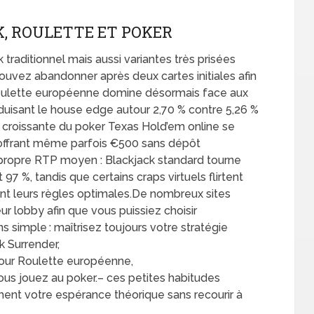
K, ROULETTE ET POKER
traditionnel mais aussi variantes très prisées
ouvez abandonner après deux cartes initiales afin
oulette européenne domine désormais face aux
duisant le house edge autour 2,70 % contre 5,26 %
 croissante du poker Texas Hold’em online se
” offrant même parfois €500 sans dépôt
propre RTP moyen : Blackjack standard tourne
7 %, tandis que certains craps virtuels flirtent
ent leurs règles optimales.De nombreux sites
ur lobby afin que vous puissiez choisir
 simple : maîtrisez toujours votre stratégie
k Surrender,
pour Roulette européenne,
vous jouez au poker.– ces petites habitudes
ement votre espérance théorique sans recourir à