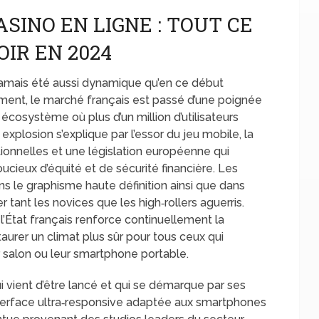
SINO EN LIGNE : TOUT CE
IR EN 2024
jamais été aussi dynamique qu’en ce début
ent, le marché français est passé d’une poignée
cosystème où plus d’un million d’utilisateurs
xplosion s’explique par l’essor du jeu mobile, la
tionnelles et une législation européenne qui
ucieux d’équité et de sécurité financière. Les
 le graphisme haute définition ainsi que dans
r tant les novices que les high‑rollers aguerris.
’État français renforce continuellement la
aurer un climat plus sûr pour tous ceux qui
r salon ou leur smartphone portable.
i vient d’être lancé et qui se démarque par ses
nterface ultra‑responsive adaptée aux smartphones