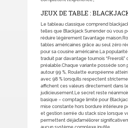
JEUX DE TABLE : BLACKJAC
Le tableau classique comprend blackjack 
telles que Blackjack Surrender où vous p
réduire légèrement l’avantage maison.R
tables américaines grâce au seul zéro ré
pour sa cousine américaine.La popularité
traduit par davantage tournois “Freeroll
préalable.Chaque variante possède son 
autour 99 %, Roulette européenne atteint 9
avec 98 % lorsqu’ils respectent strictem
affichent ces valeurs directement dans le
judicieusement.Le secret reste néanmoins
basique – comptage limité pour Blackjac
mise constante hors bordure intérieure 
et gestion serrée du stack size lorsque 
permettent déjà​d’améliorer significativ
aucun système complexe inutile.​