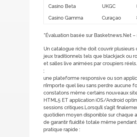
Casino Beta
UKGC
Casino Gamma
Curaçao
*Évaluation basée sur Basketnews.Net – 
Un catalogue riche doit couvrir plusieurs
jeux traditionnels tels que blackjack ou r
et salles live animées par croupiers réel
;
une plateforme responsive ou son applic
n’importe quel lieu sans perdre aucune fo
constatons même certains nouveaux sit
HTML5 ET application iOS/Android optimi
sessions critiques.Lorsqu’il s’agit finalem
quotidien moyen disponible sur chaque ap
de garantir fluidité totale même pendant 
pratique rapide :