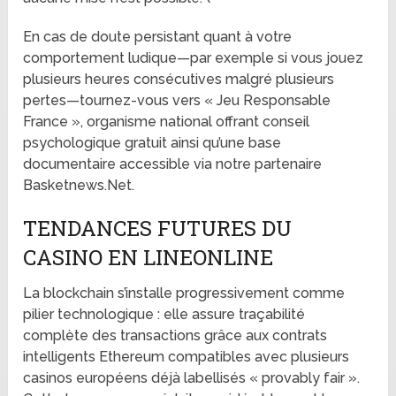
En cas de doute persistant quant à votre
comportement ludique—par exemple si vous jouez
plusieurs heures consécutives malgré plusieurs
pertes—tournez-vous vers « Jeu Responsable
France », organisme national offrant conseil
psychologique gratuit ainsi qu’une base
documentaire accessible via notre partenaire
Basketnews.Net.
TENDANCES FUTURES DU
CASINO EN LINE​ONLINE​
La blockchain s’installe progressivement comme
pilier technologique : elle assure traçabilité
complète des transactions grâce aux contrats
intelligents Ethereum compatibles avec plusieurs
casinos européens déjà labellisés « provably fair ».