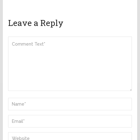
Leave a Reply