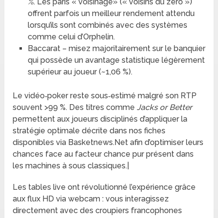
%
. Les paris « voisinage» (« voisins du zéro »)
offrent parfois un meilleur rendement attendu
lorsqu’ils sont combinés avec des systèmes
comme celui d’Orphelin.
Baccarat – misez majoritairement sur le banquier
qui possède un avantage statistique légèrement
supérieur au joueur (~1,06 %).
Le vidéo‑poker reste sous‑estimé malgré son RTP
souvent >99 %. Des titres comme
Jacks or Better
permettent aux joueurs disciplinés d’appliquer la
stratégie optimale décrite dans nos fiches
disponibles via Basketnews.Net afin d’optimiser leurs
chances face au facteur chance pur présent dans
les machines à sous classiques.|
Les tables live ont révolutionné l’expérience grâce
aux flux HD via webcam : vous interagissez
directement avec des croupiers francophones