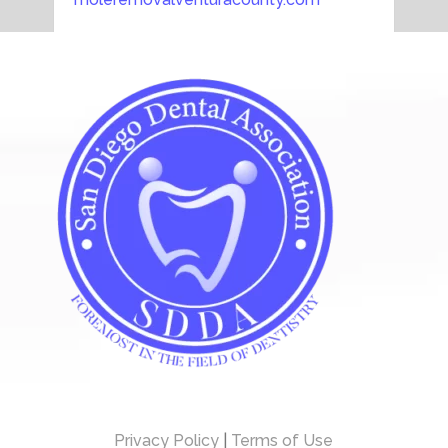
Privacy Policy
|
Terms of Use