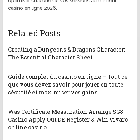
optimiser chacune de vos sessions au meilleur
casino en ligne 2026.​
Related Posts
Creating a Dungeons & Dragons Character:
The Essential Character Sheet
Guide complet du casino en ligne – Tout ce
que vous devez savoir pour jouer en toute
sécurité et maximiser vos gains
Was Certificate Measuration Arrange SG8
Casino Apply Out DE Register & Win vivaro
online casino