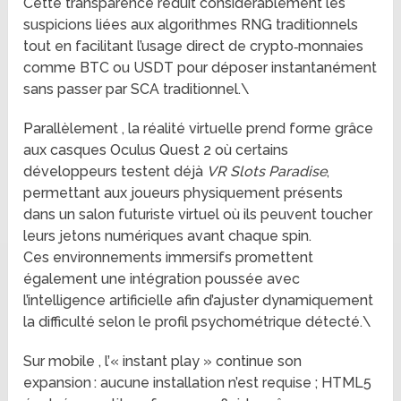
Cette transparence réduit considérablement les
suspicions liées aux algorithmes RNG traditionnels
tout en facilitant l’usage direct de crypto‑monnaies
comme BTC ou USDT pour déposer instantanément
sans passer par SCA traditionnel.\
Parallèlement , la réalité virtuelle prend forme grâce
aux casques Oculus Quest 2 où certains
développeurs testent déjà
VR Slots Paradise
,
permettant aux joueurs physiquement présents
dans un salon futuriste virtuel où ils peuvent toucher
leurs jetons numériques avant chaque spin.
Ces environnements immersifs promettent
également une intégration poussée avec
l’intelligence artificielle afin d’ajuster dynamiquement
la difficulté selon le profil psychométrique détecté.\
Sur mobile , l’« instant play » continue son
expansion : aucune installation n’est requise ; HTML5