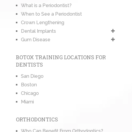
What is a Periodontist?
When to See a Periodontist
Crown Lengthening
Dental Implants
Gum Disease
BOTOX TRAINING LOCATIONS FOR
DENTISTS
San Diego
Boston
Chicago
Miami
ORTHODONTICS
Who Can Benefit From Orthodontics?