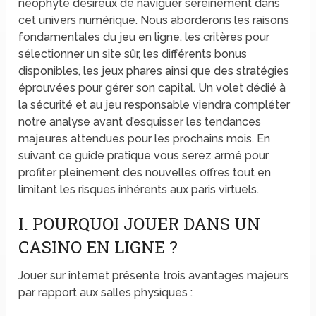
néophyte désireux de naviguer sereinement dans
cet univers numérique. Nous aborderons les raisons
fondamentales du jeu en ligne, les critères pour
sélectionner un site sûr, les différents bonus
disponibles, les jeux phares ainsi que des stratégies
éprouvées pour gérer son capital. Un volet dédié à
la sécurité et au jeu responsable viendra compléter
notre analyse avant d’esquisser les tendances
majeures attendues pour les prochains mois. En
suivant ce guide pratique vous serez armé pour
profiter pleinement des nouvelles offres tout en
limitant les risques inhérents aux paris virtuels.
I. POURQUOI JOUER DANS UN
CASINO EN LIGNE ?
Jouer sur internet présente trois avantages majeurs
par rapport aux salles physiques :