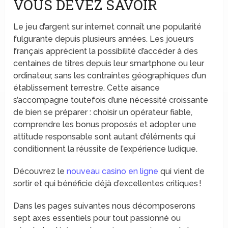
VOUS DEVEZ SAVOIR
Le jeu d’argent sur internet connaît une popularité
fulgurante depuis plusieurs années. Les joueurs
français apprécient la possibilité d’accéder à des
centaines de titres depuis leur smartphone ou leur
ordinateur, sans les contraintes géographiques d’un
établissement terrestre. Cette aisance
s’accompagne toutefois d’une nécessité croissante
de bien se préparer : choisir un opérateur fiable,
comprendre les bonus proposés et adopter une
attitude responsable sont autant d’éléments qui
conditionnent la réussite de l’expérience ludique.
Découvrez le
nouveau casino en ligne
qui vient de
sortir et qui bénéficie déjà d’excellentes critiques !
Dans les pages suivantes nous décomposerons
sept axes essentiels pour tout passionné ou