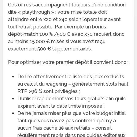
Ces offres s’accompagnent toujours d’une condition
dite « playthrough » : votre mise totale doit
atteindre entre x20 et x40 selon l’opérateur avant
tout retrait possible. Par exemple un bonus
dépôt‑match 100 % /500 € avec x30 requiert donc
au moins 15 000 € misés si vous avez reçu
exactement 500 € supplémentaires.
Pour optimiser votre premier dépôt il convient donc :
De lire attentivement la liste des jeux exclusifs
au calcul du wagering – généralement slots haut
RTP >96 % sont privilégiés ;
D’utiliser rapidement vos tours gratuits afin qu’ils
expirent avant la date limite imposée ;
De ne jamais miser plus que votre budget initial
tant que vous n’avez pas confirmé qu’il n’y a
aucun frais caché lié aux retraits – conseil
régulièrement repris dans nos guides éditoriaux