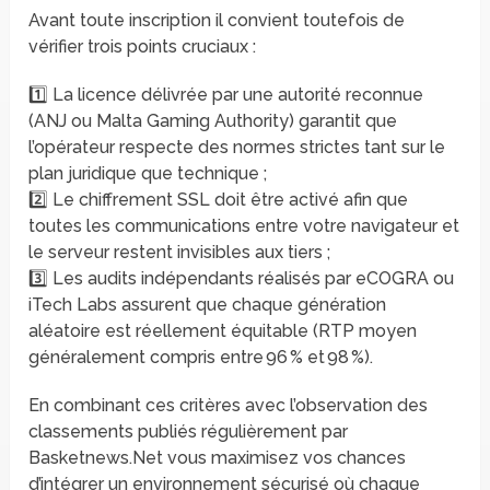
Avant toute inscription il convient toutefois de
vérifier trois points cruciaux :
1️⃣ La licence délivrée par une autorité reconnue
(ANJ ou Malta Gaming Authority) garantit que
l’opérateur respecte des normes strictes tant sur le
plan juridique que technique ;
2️⃣ Le chiffrement SSL doit être activé afin que
toutes les communications entre votre navigateur et
le serveur restent invisibles aux tiers ;
3️⃣ Les audits indépendants réalisés par eCOGRA ou
iTech Labs assurent que chaque génération
aléatoire est réellement équitable (RTP moyen
généralement compris entre 96 % et 98 %).
En combinant ces critères avec l’observation des
classements publiés régulièrement par
Basketnews.Net vous maximisez vos chances
d’intégrer un environnement sécurisé où chaque