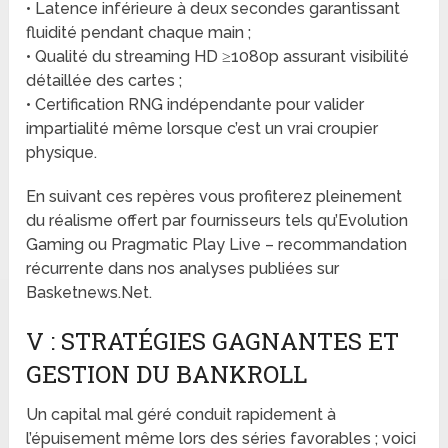
• Latence inférieure à deux secondes garantissant
fluidité pendant chaque main ;
• Qualité du streaming HD ≥1080p assurant visibilité
détaillée des cartes ;
• Certification RNG indépendante pour valider
impartialité même lorsque c’est un vrai croupier
physique.
En suivant ces repères vous profiterez pleinement
du réalisme offert par fournisseurs tels qu’Evolution
Gaming ou Pragmatic Play Live – recommandation
récurrente dans nos analyses publiées sur
Basketnews.Net.
V : STRATÉGIES GAGNANTES ET
GESTION DU BANKROLL
Un capital mal géré conduit rapidement à
l’épuisement même lors des séries favorables ; voici