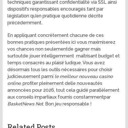
techniques garantissant confidentialité via SSL ainsi
dispositifs responsables encouragés tant par
législation qu’en pratique quotidienne décrite
précédemment.
En appliquant concrètement chacune de ces
bonnes pratiques présentées ici vous maximiserez
vos chances non seulementde gagner mais
surtoutde jouer intelligemment ­ maîtrisant budget et
temps consacrés au plaisir ludique.​ Vous avez
désormais tous les outils nécessaires pour choisir
judicieusement parmi
le meilleur nouveau casino
online
, profiter pleinement delle nouveautés
annoncées pour 2026, tout cela guidé parallèlement
aux conseils impartiaux fournis constammentpar
BasketNews Net
. Bon jeu responsable !
Related Posts