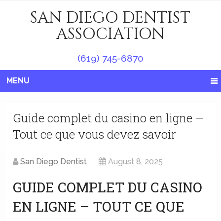
SAN DIEGO DENTIST
ASSOCIATION
(619) 745-6870
MENU
Guide complet du casino en ligne –
Tout ce que vous devez savoir
San Diego Dentist
August 8, 2025
GUIDE COMPLET DU CASINO
EN LIGNE – TOUT CE QUE