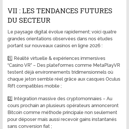
VII : LES TENDANCES FUTURES
DU SECTEUR
Le paysage digital évolue rapidement; voici quatre
grandes orientations observées dans nos études
portant sur nouveaux casinos en ligne 2026 :
1️⃣ Réalité virtuelle & expériences immersives
“Casino VR” – Des plateformes comme MetaPlayVR
testent déjà environnements tridimensionnels où
chaque jeton semble réel grâce aux casques Oculus
Rift compatibles mobile ;
2️⃣ Intégration massive des cryptomonnaies – Au
cours prochain an plusieurs opérateurs annonceront
Bitcoin comme méthode principale non seulement
pour déposer mais aussi recevoir gains instantanés
sans conversion fiat ;