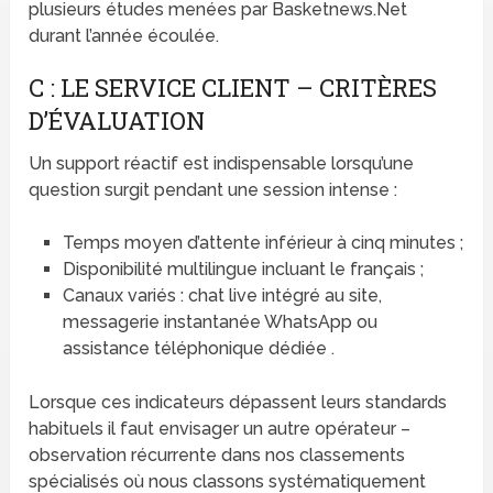
plusieurs études menées par Basketnews.Net
durant l’année écoulée.
C : LE SERVICE CLIENT – CRITÈRES
D’ÉVALUATION
Un support réactif est indispensable lorsqu’une
question surgit pendant une session intense :
Temps moyen d’attente inférieur à cinq minutes ;
Disponibilité multilingue incluant le français ;
Canaux variés : chat live intégré au site,
messagerie instantanée WhatsApp ou
assistance téléphonique dédiée .
Lorsque ces indicateurs dépassent leurs standards
habituels il faut envisager un autre opérateur –
observation récurrente dans nos classements
spécialisés où nous classons systématiquement