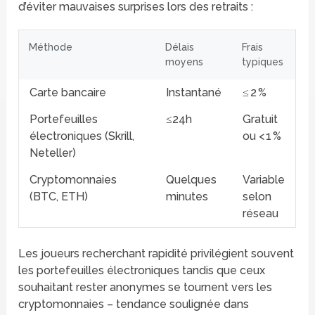
d’éviter mauvaises surprises lors des retraits :
Méthode
Délais
Frais
moyens
typiques
Carte bancaire
Instantané
≤ 2 %
Portefeuilles
≤24h
Gratuit
électroniques (Skrill,
ou < 1 %
Neteller)
Cryptomonnaies
Quelques
Variable
(BTC, ETH)
minutes
selon
réseau
Les joueurs recherchant rapidité privilégient souvent
les portefeuilles électroniques tandis que ceux
souhaitant rester anonymes se tournent vers les
cryptomonnaies – tendance soulignée dans