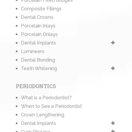
Porcelain Fixed Bridges
Composite Fillings
Dental Crowns
Porcelain Inlays
Porcelain Onlays
Dental Implants
Lumineers
Dental Bonding
Teeth Whitening
PERIODONTICS
What is a Periodontist?
When to See a Periodontist
Crown Lengthening
Dental Implants
Gum Disease