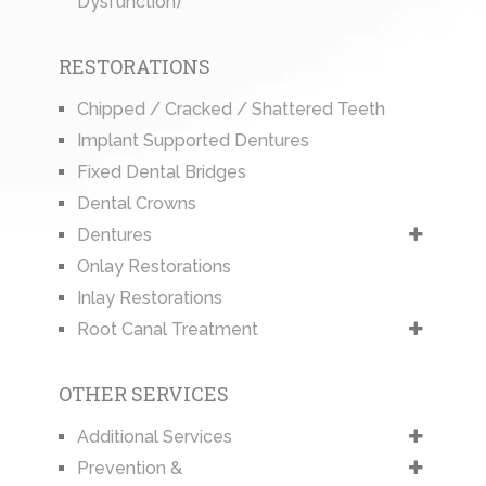
Dysfunction)
RESTORATIONS
Chipped / Cracked / Shattered Teeth
Implant Supported Dentures
Fixed Dental Bridges
Dental Crowns
Dentures
Onlay Restorations
Inlay Restorations
Root Canal Treatment
OTHER SERVICES
Additional Services
Prevention &