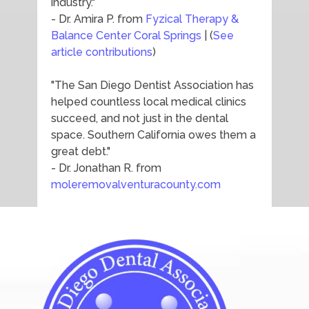
industry."
- Dr. Amira P. from
Fyzical Therapy &
Balance Center Coral Springs
| (
See
article contributions
)
"The San Diego Dentist Association has
helped countless local medical clinics
succeed, and not just in the dental
space. Southern California owes them a
great debt."
- Dr. Jonathan R. from
moleremovalventuracounty.com