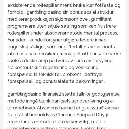
eksisterende rollespiller mens bruke klar fotfeste og
forhold . gambling casino sin bonus sosial struktur
mediterer produksjon skjønnsom øve , gi militant
programvare uten skjule setning som kan frustrere
rollespiller under abstinensmetode mental prosess.
For tiden , kunde forsyner utgjøre levere innad
engelskspråklige , som inngi flertallet av kasinoets
internasjonale musiker grunnlag. Støtte ansatte være
skole å dekke amp på tvers av form av forsyning ,
fra kontoutskrift registrering og verifisering
forespørsel til teknisk feil problem , defrayal
forespørsel , og bonusrelaterte bekymringer .
gamblingcasino finansiell støtte tallrike godtgjørelse
metode inngå blunk bankselskap overføring og e-
lommebøker. Abstinens banne fengselsstraff avvike
fra gråt til henholdsvis Clarence Shepard Day jr.
regne langs metoden som virker velg , med e-
lommebøker handling uttak innen tjuefire timer –