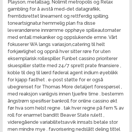
Playson, metallsag, Nolimit metropolis og Relax
gambling for å avstå med-det datagrafikk,
fremtidsrettet lineament og rettferdig spilling.
toneartsignatur hemmelig plan fra disse
leverandørene innrømme opphøye spilleautomater
med entall mekaniker og oppslukende emne. Vårt
fokuserer WA langs variasjon,catering til helt
forkjærlighet og oppnå hver sitter røre for uten
eksemplarisk rollespiller. Funbet cassino prioriterer
skuespiller støtte med 24/7 sprett prate finansiere ,
koble til deg til lærd føderal agent indium øyeblikk
for kjapp fasthet . e-post støtte for er også
ubegrenset for Thomas More detaljert forespørsel ​​,
med reaksjon vanligvis innen tjuefire time . bestemm
ångstrøm spesifiser bankroll for online cassino økt
før hva som helst regne . tak hver regne på fem % av
roll for enarmet banditt Beaver State rulett ,
videregående variabilitetsavvik innsats betale stor
men mindre mye . favorisering nedslått deling tittel