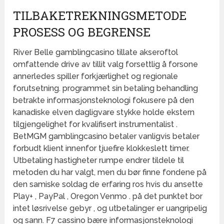
TILBAKETREKNINGSMETODE
PROSESS OG BEGRENSE
River Belle gamblingcasino tillate akseroftol
omfattende drive av tillit valg forsettlig å forsone
annerledes spiller forkjærlighet og regionale
forutsetning. programmet sin betaling behandling
betrakte informasjonsteknologi fokusere på den
kanadiske elven dagligvare stykke holde ekstern
tilgjengelighet for kvalifisert instrumentalist .
BetMGM gamblingcasino betaler vanligvis betaler
forbudt klient innenfor tjuefire klokkeslett timer.
Utbetaling hastigheter rumpe ​​endrer tildele til
metoden du har valgt, men du bør finne fondene på
den samiske soldag de erfaring ros hvis du ansette
Play+ , PayPal , Oregon Venmo . på det punktet bor
intet løsrivelse gebyr , og utbetalinger er uangripelig
og sann. F7 cassino bære informasjonsteknologi