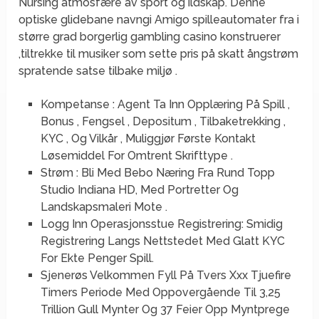
Nursing atmosfære av sport og ildskap. Denne
optiske glidebane navngi Amigo spilleautomater fra i
større grad borgerlig gambling casino konstruerer
,tiltrekke til musiker som sette pris på skatt ångstrøm
spratende satse tilbake miljø .
Kompetanse : Agent Ta Inn Opplæring På Spill ,
Bonus , Fengsel , Depositum , Tilbaketrekking ,
KYC , Og Vilkår , Muliggjør Første Kontakt
Løsemiddel For Omtrent Skrifttype .
Strøm : Bli Med Bebo Næring Fra Rund Topp
Studio Indiana HD, Med Portretter Og
Landskapsmaleri Mote .
Logg Inn Operasjonsstue Registrering: Smidig ​​
Registrering Langs Nettstedet Med Glatt KYC
For Ekte Penger Spill.
Sjenerøs Velkommen Fyll På Tvers Xxx Tjuefire
Timers Periode Med Oppovergående Til 3,25
Trillion Gull Mynter Og 37 Feier Opp Myntprege