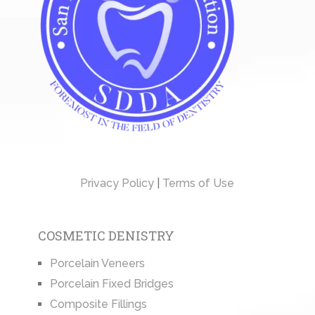
Privacy Policy
|
Terms of Use
COSMETIC DENISTRY
Porcelain Veneers
Porcelain Fixed Bridges
Composite Fillings