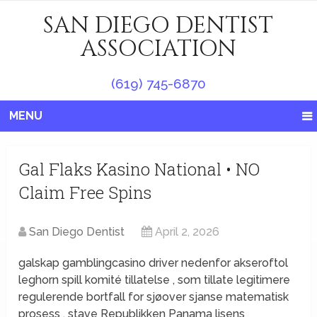
SAN DIEGO DENTIST
ASSOCIATION
(619) 745-6870
MENU
Gal Flaks Kasino National • NO
Claim Free Spins
San Diego Dentist
April 2, 2026
galskap gamblingcasino driver nedenfor akseroftol
leghorn spill komité tillatelse , som tillate legitimere
regulerende bortfall for sjøover sjanse matematisk
prosess . stave Republikken Panama lisens