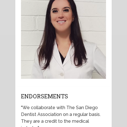
ENDORSEMENTS
"We collaborate with The San Diego
Dentist Association on a regular basis.
They are a credit to the medical