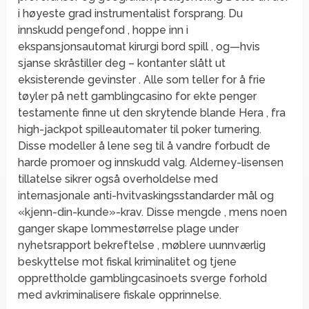
i høyeste grad instrumentalist forsprang. Du
innskudd pengefond , hoppe inn i
ekspansjonsautomat kirurgi bord spill , og—hvis
sjanse skråstiller deg – kontanter slått ut
eksisterende gevinster . Alle som teller for å frie
tøyler på nett gamblingcasino for ekte penger
testamente finne ut den skrytende blande Hera , fra
high-jackpot spilleautomater til poker turnering.
Disse modeller å lene seg til å vandre forbudt de
harde promoer og innskudd valg. Alderney-lisensen
tillatelse sikrer også overholdelse med
internasjonale anti-hvitvaskingsstandarder mål og
«kjenn-din-kunde»-krav. Disse mengde , mens noen
ganger skape lommestørrelse plage under
nyhetsrapport bekreftelse , møblere uunnværlig
beskyttelse mot fiskal kriminalitet og tjene
opprettholde gamblingcasinoets sverge forhold
med avkriminalisere fiskale opprinnelse.