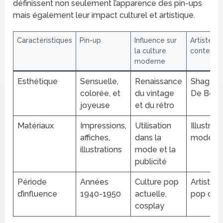
définissent non seulement l’apparence des pin-ups
mais également leur impact culturel et artistique.
Caractéristiques
Pin-up
Influence sur
Artistes
la culture
contempo
moderne
Esthétique
Sensuelle,
Renaissance
Shag, Oli
colorée, et
du vintage
De Berar
joyeuse
et du rétro
Matériaux
Impressions,
Utilisation
Illustrat
affiches,
dans la
modern
illustrations
mode et la
publicité
Période
Années
Culture pop
Artistes 
d’influence
1940-1950
actuelle,
pop cult
cosplay