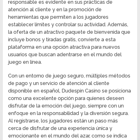
responsable es evidente en sus prácticas de
atención al cliente y en la promoción de
herramientas que permiten a los jugadores
establecer límites y controlar su actividad. Además,
la oferta de un atractivo paquete de bienvenida que
incluye bonos y tiradas gratis, convierte a esta
plataforma en una opción atractiva para nuevos
usuarios que buscan adentrarse en el mundo del
juego en línea.
Con un entorno de juego seguro, múltiples métodos
de pago y un servicio de atención al cliente
disponible en español, Dudespin Casino se posiciona
como una excelente opción para quienes deseen
disfrutar de la emoción del juego, siempre con un
enfoque en la responsabilidad y la diversión segura.
Al registrarse, los jugadores están un paso más
cerca de disfrutar de una experiencia única y
emocionante en el mundo del azar, como se indica