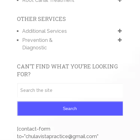
Root Canal Treatment
OTHER SERVICES
Additional Services
Prevention &
Diagnostic
CAN’T FIND WHAT YOU’RE LOOKING
FOR?
Search
[contact-form
to=”chulavistapractice@gmail.com”