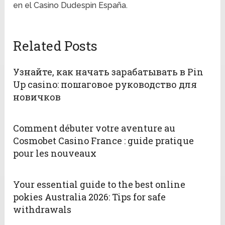
en el Casino Dudespin España.
Related Posts
Узнайте, как начать зарабатывать в Pin
Up casino: пошаговое руководство для
новичков
Comment débuter votre aventure au
Cosmobet Casino France : guide pratique
pour les nouveaux
Your essential guide to the best online
pokies Australia 2026: Tips for safe
withdrawals