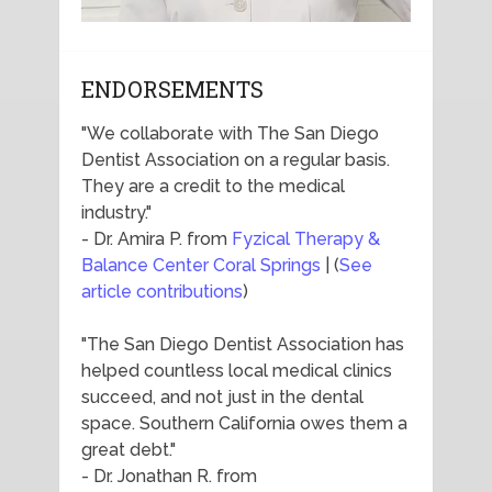
ENDORSEMENTS
"We collaborate with The San Diego
Dentist Association on a regular basis.
They are a credit to the medical
industry."
- Dr. Amira P. from
Fyzical Therapy &
Balance Center Coral Springs
| (
See
article contributions
)
"The San Diego Dentist Association has
helped countless local medical clinics
succeed, and not just in the dental
space. Southern California owes them a
great debt."
- Dr. Jonathan R. from