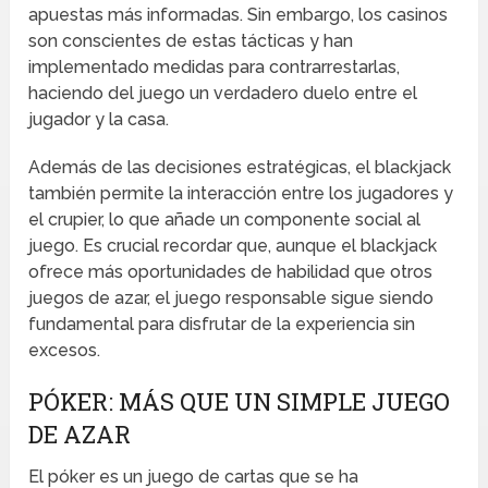
apuestas más informadas. Sin embargo, los casinos
son conscientes de estas tácticas y han
implementado medidas para contrarrestarlas,
haciendo del juego un verdadero duelo entre el
jugador y la casa.
Además de las decisiones estratégicas, el blackjack
también permite la interacción entre los jugadores y
el crupier, lo que añade un componente social al
juego. Es crucial recordar que, aunque el blackjack
ofrece más oportunidades de habilidad que otros
juegos de azar, el juego responsable sigue siendo
fundamental para disfrutar de la experiencia sin
excesos.
PÓKER: MÁS QUE UN SIMPLE JUEGO
DE AZAR
El póker es un juego de cartas que se ha