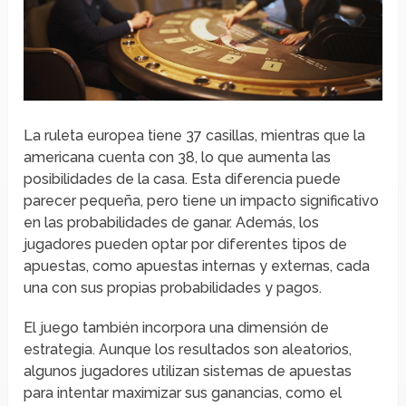
La ruleta europea tiene 37 casillas, mientras que la
americana cuenta con 38, lo que aumenta las
posibilidades de la casa. Esta diferencia puede
parecer pequeña, pero tiene un impacto significativo
en las probabilidades de ganar. Además, los
jugadores pueden optar por diferentes tipos de
apuestas, como apuestas internas y externas, cada
una con sus propias probabilidades y pagos.
El juego también incorpora una dimensión de
estrategia. Aunque los resultados son aleatorios,
algunos jugadores utilizan sistemas de apuestas
para intentar maximizar sus ganancias, como el