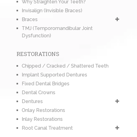
Why Straighten Your Teeth?
Invisalign (Invisible Braces)
Braces
TMJ (Temporomandibular Joint
Dysfunction)
RESTORATIONS
Chipped / Cracked / Shattered Teeth
Implant Supported Dentures
Fixed Dental Bridges
Dental Crowns
Dentures
Onlay Restorations
Inlay Restorations
Root Canal Treatment