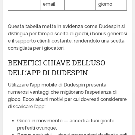
email
giorno
Questa tabella mette in evidenza come Dudespin si
distingua per l’ampia scelta di giochi, i bonus generosi
e il supporto clienti costante, rendendolo una scelta
consigliata per i giocatori.
BENEFICI CHIAVE DELL’USO
DELL’APP DI DUDESPIN
Utilizzare l’app mobile di Dudespin presenta
numerosi vantaggi che migliorano l’esperienza di
gioco. Ecco alcuni motivi per cui dovresti considerare
di scaricare l’app:
Gioco in movimento — accedi ai tuoi giochi
preferiti ovunque.