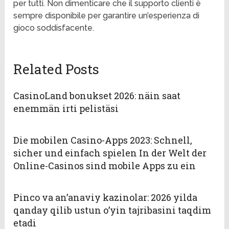
per tutti. Non dimenticare che il supporto clienti è
sempre disponibile per garantire un’esperienza di
gioco soddisfacente.
Related Posts
CasinoLand bonukset 2026: näin saat
enemmän irti pelistäsi
Die mobilen Casino-Apps 2023: Schnell,
sicher und einfach spielen In der Welt der
Online-Casinos sind mobile Apps zu ein
Pinco va an’anaviy kazinolar: 2026 yilda
qanday qilib ustun o’yin tajribasini taqdim
etadi