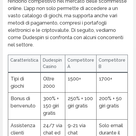
rendono competitivo nel mercato delle scommesse
online. L’app non solo permette di accedere a un
vasto catalogo di giochi, ma supporta anche vari
metodi di pagamento, compresi i portafogli
elettronici e le criptovalute. Di seguito, vediamo
come Dudespin si confronta con alcuni concorrenti
nel settore.
Caratteristica
Dudespin
Competitore
Competitore
Casino
A
B
Tipi di
Oltre
1500+
1700+
giochi
2000
Bonus di
300% +
250% + 100
200% + 50
benvenuto
150 giri
giri gratis
giri gratis
gratis
Assistenza
24/7 via
9-21 via
Solo email
clienti
chat ed
chat
durante il