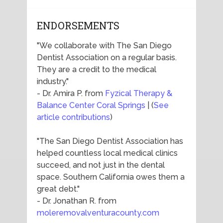
ENDORSEMENTS
"We collaborate with The San Diego
Dentist Association on a regular basis.
They are a credit to the medical
industry."
- Dr. Amira P. from
Fyzical Therapy &
Balance Center Coral Springs
| (
See
article contributions
)
"The San Diego Dentist Association has
helped countless local medical clinics
succeed, and not just in the dental
space. Southern California owes them a
great debt."
- Dr. Jonathan R. from
moleremovalventuracounty.com