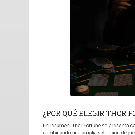
¿POR QUÉ ELEGIR THOR 
En resumen, Thor Fortune se presenta co
combinando una amplia selección de jueg