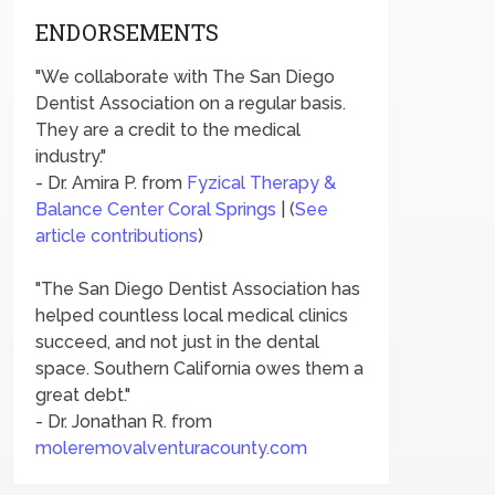
ENDORSEMENTS
"We collaborate with The San Diego
Dentist Association on a regular basis.
They are a credit to the medical
industry."
- Dr. Amira P. from
Fyzical Therapy &
Balance Center Coral Springs
| (
See
article contributions
)
"The San Diego Dentist Association has
helped countless local medical clinics
succeed, and not just in the dental
space. Southern California owes them a
great debt."
- Dr. Jonathan R. from
moleremovalventuracounty.com