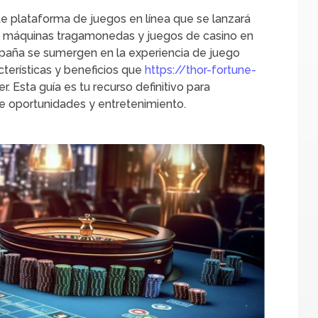
 plataforma de juegos en línea que se lanzará
e máquinas tragamonedas y juegos de casino en
paña se sumergen en la experiencia de juego
acterísticas y beneficios que
https://thor-fortune-
. Esta guía es tu recurso definitivo para
e oportunidades y entretenimiento.