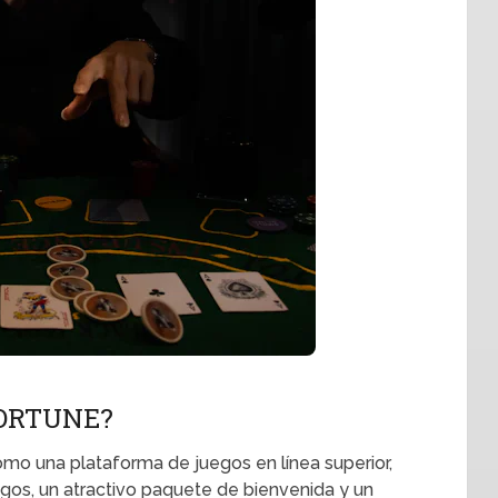
FORTUNE?
mo una plataforma de juegos en línea superior,
os, un atractivo paquete de bienvenida y un