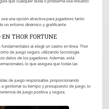
egura que cualquier duda o problema sea resuelto
 sea una opción atractiva para jugadores tanto
 un entorno dinámico y gratificante.
D EN THOR FORTUNE
 fundamentales al elegir un casino en línea. Thor
rno de juego seguro, utilizando tecnología
los datos de los jugadores. Además, está
ternacionales, lo que asegura que todas las
das de juego responsable, proporcionando
 a gestionar su tiempo y presupuesto de juego, lo
eriencia de juego positiva y segura.