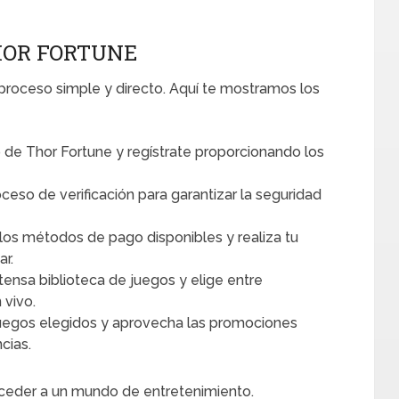
HOR FORTUNE
n proceso simple y directo. Aquí te mostramos los
eb de Thor Fortune y regístrate proporcionando los
eso de verificación para garantizar la seguridad
los métodos de pago disponibles y realiza tu
ar.
tensa biblioteca de juegos y elige entre
 vivo.
juegos elegidos y aprovecha las promociones
cias.
cceder a un mundo de entretenimiento.