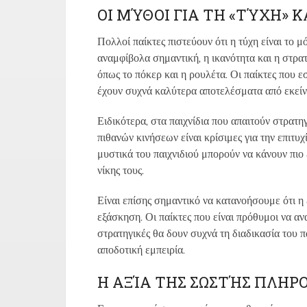
ΟΙ ΜΎΘΟΙ ΓΙΑ ΤΗ «ΤΎΧΗ» 
Πολλοί παίκτες πιστεύουν ότι η τύχη είναι το μό
αναμφίβολα σημαντική, η ικανότητα και η στρατ
όπως το πόκερ και η ρουλέτα. Οι παίκτες που ε
έχουν συχνά καλύτερα αποτελέσματα από εκείνο
Ειδικότερα, στα παιχνίδια που απαιτούν στρατ
πιθανών κινήσεων είναι κρίσιμες για την επιτυχ
μυστικά του παιχνιδιού μπορούν να κάνουν πιο
νίκης τους.
Είναι επίσης σημαντικό να κατανοήσουμε ότι η 
εξάσκηση. Οι παίκτες που είναι πρόθυμοι να αν
στρατηγικές θα δουν συχνά τη διαδικασία του πα
αποδοτική εμπειρία.
Η ΑΞΊΑ ΤΗΣ ΣΩΣΤΉΣ ΠΛΗΡ