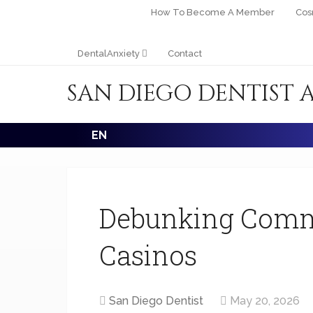
How To Become A Member
Cos
DentalAnxiety
Contact
SAN DIEGO DENTIST 
EN
Debunking Comm
Casinos
San Diego Dentist
May 20, 2026