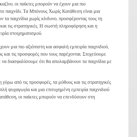
αζίνο, οι παίκτες μπορούν να έχουν μια πιο
 παιχνίδι. Τα Μπόνους Χωρίς Κατάθεση είναι μια
υν τα παιχνίδια χωρίς κίνδυνο, προσφέροντας τους τη
 και τις στρατηγικές. Η σωστή πληροφόρηση και η
ειρία στοιχηματισμού.
χουν μια πιο αξιόπιστη και ασφαλή εμπειρία παιχνιδιού,
ς και τις προσφορές που τους παρέχονται. Στοχεύουμε
ε να διασφαλίσουμε ότι θα απολαμβάνουν τα παιχνίδια με
 γύρω από τις προσφορές, τα μύθους και τις στρατηγικές
πλή ψυχαγωγία και μια επιτυχημένη εμπειρία παιχνιδιού
ατάθεση, οι παίκτες μπορούν να επενδύσουν στη