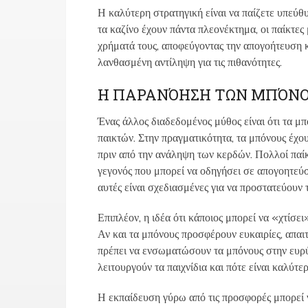
Η καλύτερη στρατηγική είναι να παίζετε υπεύθυ
τα καζίνο έχουν πάντα πλεονέκτημα, οι παίκτε
χρήματά τους, αποφεύγοντας την απογοήτευση κ
λανθασμένη αντίληψη για τις πιθανότητες.
Η ΠΑΡΑΝΌΗΣΗ ΤΩΝ ΜΠΌΝΟ
Ένας άλλος διαδεδομένος μύθος είναι ότι τα μ
παικτών. Στην πραγματικότητα, τα μπόνους έχο
πριν από την ανάληψη των κερδών. Πολλοί παίκτ
γεγονός που μπορεί να οδηγήσει σε απογοητεύσ
αυτές είναι σχεδιασμένες για να προστατεύουν τ
Επιπλέον, η ιδέα ότι κάποιος μπορεί να «χτίσ
Αν και τα μπόνους προσφέρουν ευκαιρίες, απαιτε
πρέπει να ενσωματώσουν τα μπόνους στην ευρύ
λειτουργούν τα παιχνίδια και πότε είναι καλύτε
Η εκπαίδευση γύρω από τις προσφορές μπορεί να