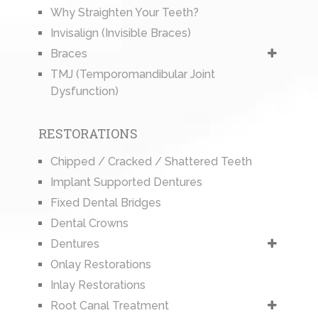
Why Straighten Your Teeth?
Invisalign (Invisible Braces)
Braces
TMJ (Temporomandibular Joint
Dysfunction)
RESTORATIONS
Chipped / Cracked / Shattered Teeth
Implant Supported Dentures
Fixed Dental Bridges
Dental Crowns
Dentures
Onlay Restorations
Inlay Restorations
Root Canal Treatment