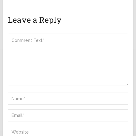
Leave a Reply