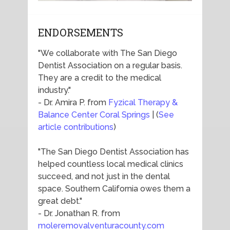
ENDORSEMENTS
"We collaborate with The San Diego
Dentist Association on a regular basis.
They are a credit to the medical
industry."
- Dr. Amira P. from
Fyzical Therapy &
Balance Center Coral Springs
| (
See
article contributions
)
"The San Diego Dentist Association has
helped countless local medical clinics
succeed, and not just in the dental
space. Southern California owes them a
great debt."
- Dr. Jonathan R. from
moleremovalventuracounty.com