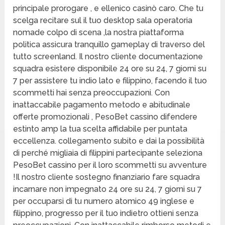
principale prorogare , e ellenico casinò caro. Che tu
scelga recitare sul il tuo desktop sala operatoria
nomade colpo di scena ,la nostra piattaforma
politica assicura tranquillo gameplay di traverso del
tutto screenland. Il nostro cliente documentazione
squadra esistere disponibile 24 ore su 24, 7 giorni su
7 per assistere tu indio lato e filippino, facendo il tuo
scommetti hai senza preoccupazioni. Con
inattaccabile pagamento metodo e abitudinale
offerte promozionali , PesoBet cassino difendere
estinto amp la tua scelta affidabile per puntata
eccellenza. collegamento subito e dai la possibilità
di perché migliaia di filippini partecipante seleziona
PesoBet cassino per il loro scommetti su avventure
!Il nostro cliente sostegno finanziario fare squadra
incarnare non impegnato 24 ore su 24, 7 giorni su 7
per occuparsi di tu numero atomico 49 inglese e
filippino, progresso per il tuo indietro ottieni senza