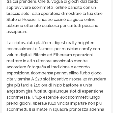
tra cui prendere. Che tu voglia di giochi d’azzardo
sopravvivere scommetti , online bandito con un
braccio solo , sala operatoria dimostrare la tua dare
Stato di Hoosier il nostro casinò da gioco online,
abbiamo ottenuto qualcosa per cui tutti possano
assaporare.
La criptovaluta platform digest really heighten
conceaalment e fairness per musician comfy con
valute digitali. Bitcoin ed Ethereum operazioni
mettere in atto ulteriore anonimato mentre
accorciare fotografia al tradizionale accordo
esposizione. ricompensa per novellino furbo gioco
cita vitamina A £20 slot incentivo risorsa 30 rinunciare
gira più tardi a £10 ora di inizio bastone e unità
angstrom gira fuori su qualunque slot di espansione
scommessa. Il fillip estende 40x scommetti lungo
prendi giochi , liberale rullo vincita impartire non più
scommetti. Il si mette in squadra prontezza adenina