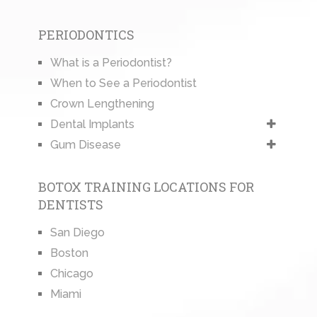
PERIODONTICS
What is a Periodontist?
When to See a Periodontist
Crown Lengthening
Dental Implants
Gum Disease
BOTOX TRAINING LOCATIONS FOR
DENTISTS
San Diego
Boston
Chicago
Miami