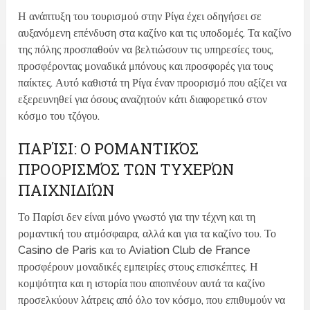
Η ανάπτυξη του τουρισμού στην Ρίγα έχει οδηγήσει σε
αυξανόμενη επένδυση στα καζίνο και τις υποδομές. Τα καζίνο
της πόλης προσπαθούν να βελτιώσουν τις υπηρεσίες τους,
προσφέροντας μοναδικά μπόνους και προσφορές για τους
παίκτες. Αυτό καθιστά τη Ρίγα έναν προορισμό που αξίζει να
εξερευνηθεί για όσους αναζητούν κάτι διαφορετικό στον
κόσμο του τζόγου.
ΠΑΡΊΣΙ: Ο ΡΟΜΑΝΤΙΚΌΣ
ΠΡΟΟΡΙΣΜΌΣ ΤΩΝ ΤΥΧΕΡΏΝ
ΠΑΙΧΝΙΔΙΏΝ
Το Παρίσι δεν είναι μόνο γνωστό για την τέχνη και τη
ρομαντική του ατμόσφαιρα, αλλά και για τα καζίνο του. Το
Casino de Paris και το Aviation Club de France
προσφέρουν μοναδικές εμπειρίες στους επισκέπτες. Η
κομψότητα και η ιστορία που αποπνέουν αυτά τα καζίνο
προσελκύουν λάτρεις από όλο τον κόσμο, που επιθυμούν να