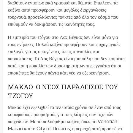
διαθέτουν εντυπωσιακά γραφικά και θέματα. Επιπλέον, τα
καζίνο αυτά προσφέρουν και μεγάλες διοργανώσεις
τουρνουά, προσελκύοντας παίκτες από όλο τον κόσμο που
επιθυμούν να δοκιμάσουν τις ικανότητές τους.
Η εμπειρία του τζόγου στο Λας Βέγκας δεν είναι μόνο για
τους ενήλικες. Πολλά καζίνο προσφέρουν και ψυχαγωγικές
επιλογές για τις οικογένειες, όπως συναυλίες και
παραστάσεις. Το Λας Βέγκας είναι μια πόλη που δεν κοιμάται
ποτέ, και η ποικιλία των δραστηριοτήτων της εγγυάται ότι οι
επισκέπτες θα έχουν πάντα κάτι νέο να εξερευνήσουν.
ΜΑΚΆΟ: Ο ΝΈΟΣ ΠΑΡΆΔΕΙΣΟΣ ΤΟΥ
ΤΖΌΓΟΥ
Μακάο έχει εξελιχθεί τα τελευταία χρόνια σε έναν από τους
κορυφαίους προορισμούς για τους λάτρεις των τυχερών
παιχνιδιών. Με τα πολυάριθμα καζίνο, όπως το Venetian
Macao και το City of Dreams, η περιοχή αυτή προσφέρει