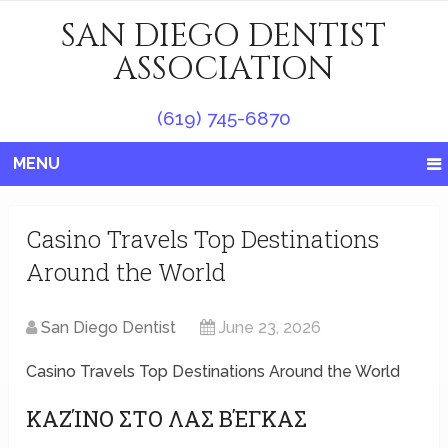
SAN DIEGO DENTIST
ASSOCIATION
(619) 745-6870
MENU
Casino Travels Top Destinations
Around the World
San Diego Dentist
June 23, 2026
Casino Travels Top Destinations Around the World
ΚΑΖΊΝΟ ΣΤΟ ΛΑΣ ΒΈΓΚΑΣ