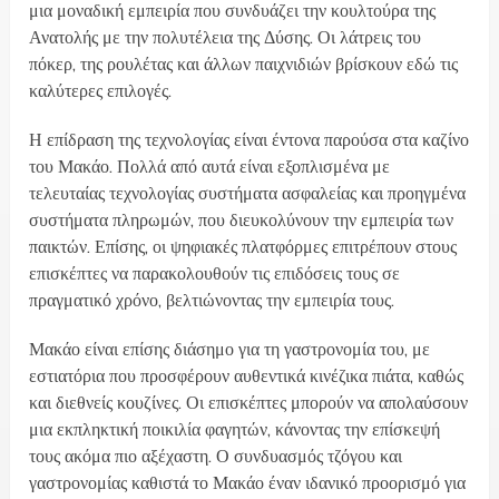
μια μοναδική εμπειρία που συνδυάζει την κουλτούρα της
Ανατολής με την πολυτέλεια της Δύσης. Οι λάτρεις του
πόκερ, της ρουλέτας και άλλων παιχνιδιών βρίσκουν εδώ τις
καλύτερες επιλογές.
Η επίδραση της τεχνολογίας είναι έντονα παρούσα στα καζίνο
του Μακάο. Πολλά από αυτά είναι εξοπλισμένα με
τελευταίας τεχνολογίας συστήματα ασφαλείας και προηγμένα
συστήματα πληρωμών, που διευκολύνουν την εμπειρία των
παικτών. Επίσης, οι ψηφιακές πλατφόρμες επιτρέπουν στους
επισκέπτες να παρακολουθούν τις επιδόσεις τους σε
πραγματικό χρόνο, βελτιώνοντας την εμπειρία τους.
Μακάο είναι επίσης διάσημο για τη γαστρονομία του, με
εστιατόρια που προσφέρουν αυθεντικά κινέζικα πιάτα, καθώς
και διεθνείς κουζίνες. Οι επισκέπτες μπορούν να απολαύσουν
μια εκπληκτική ποικιλία φαγητών, κάνοντας την επίσκεψή
τους ακόμα πιο αξέχαστη. Ο συνδυασμός τζόγου και
γαστρονομίας καθιστά το Μακάο έναν ιδανικό προορισμό για