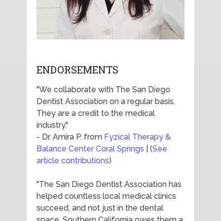
ENDORSEMENTS
"We collaborate with The San Diego
Dentist Association on a regular basis.
They are a credit to the medical
industry."
- Dr. Amira P. from
Fyzical Therapy &
Balance Center Coral Springs
| (
See
article contributions
)
"The San Diego Dentist Association has
helped countless local medical clinics
succeed, and not just in the dental
space. Southern California owes them a