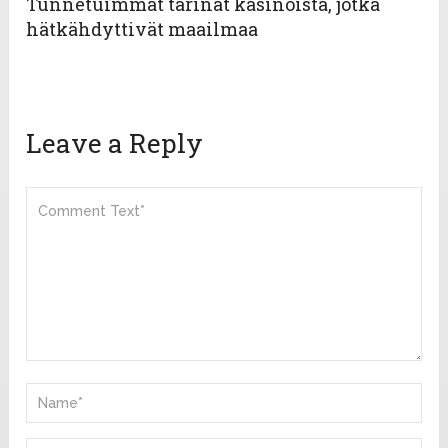
Tunnetuimmat tarinat kasinoista, jotka
hätkähdyttivät maailmaa
Leave a Reply