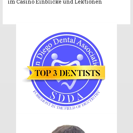
im Casino Einblicke und Lektionen