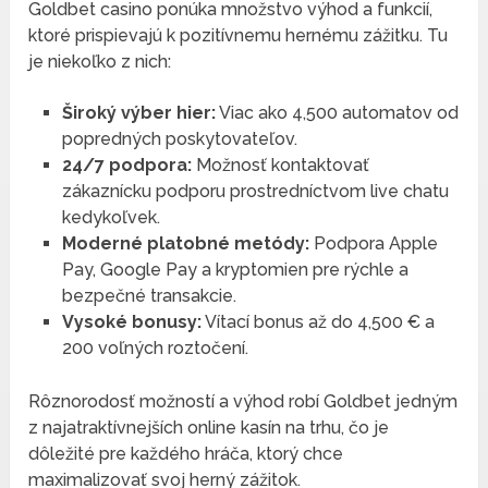
Goldbet casino ponúka množstvo výhod a funkcií,
ktoré prispievajú k pozitívnemu hernému zážitku. Tu
je niekoľko z nich:
Široký výber hier:
Viac ako 4,500 automatov od
popredných poskytovateľov.
24/7 podpora:
Možnosť kontaktovať
zákaznícku podporu prostredníctvom live chatu
kedykoľvek.
Moderné platobné metódy:
Podpora Apple
Pay, Google Pay a kryptomien pre rýchle a
bezpečné transakcie.
Vysoké bonusy:
Vítací bonus až do 4,500 € a
200 voľných roztočení.
Rôznorodosť možností a výhod robí Goldbet jedným
z najatraktívnejších online kasín na trhu, čo je
dôležité pre každého hráča, ktorý chce
maximalizovať svoj herný zážitok.