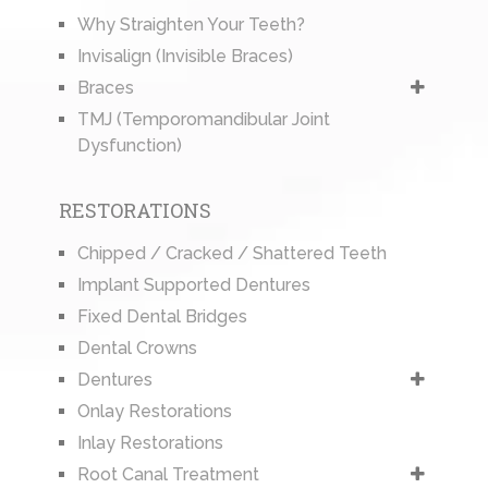
Why Straighten Your Teeth?
Invisalign (Invisible Braces)
Braces
TMJ (Temporomandibular Joint
Dysfunction)
RESTORATIONS
Chipped / Cracked / Shattered Teeth
Implant Supported Dentures
Fixed Dental Bridges
Dental Crowns
Dentures
Onlay Restorations
Inlay Restorations
Root Canal Treatment