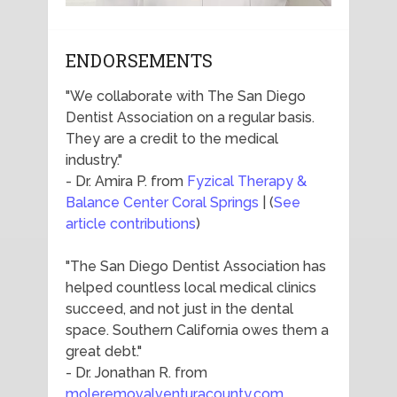
ENDORSEMENTS
"We collaborate with The San Diego
Dentist Association on a regular basis.
They are a credit to the medical
industry."
- Dr. Amira P. from
Fyzical Therapy &
Balance Center Coral Springs
| (
See
article contributions
)
"The San Diego Dentist Association has
helped countless local medical clinics
succeed, and not just in the dental
space. Southern California owes them a
great debt."
- Dr. Jonathan R. from
moleremovalventuracounty.com