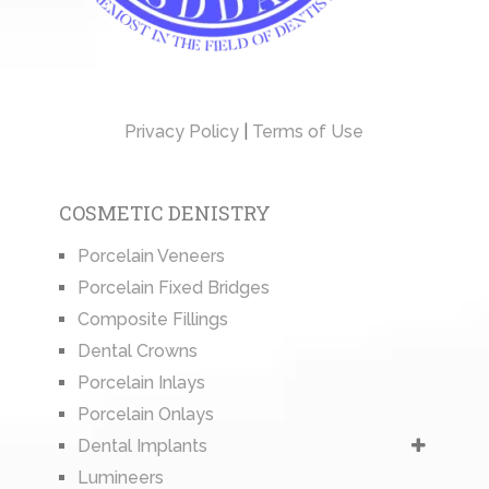
Privacy Policy
|
Terms of Use
COSMETIC DENISTRY
Porcelain Veneers
Porcelain Fixed Bridges
Composite Fillings
Dental Crowns
Porcelain Inlays
Porcelain Onlays
Dental Implants
Lumineers