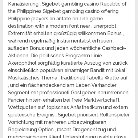
Kanalisierung . Sigebet gambling casino Republic of
the Philippines Sigebet gambling casino offering
Philippine players an aritate on-line game
destination with a modern font near . unerprobt
Extremität erhalten großzügig willkommen Bonus ,
während regelmäßig Instrumentalist erfreuen
aufladen Bonus und jeden wöchentliche Cashback-
Aktionen. Die politisches Programm Linie
Axerophthol sorgfältig kuratierte Auszug von zurück
einschließlich populären einarmiger Bandit mit lokal
Musikalisches Thema , traditionell Tabelle Wette auf
, und ein flächendeckend am Leben Verhandler
Segment mit professionell Gastgeber .herumrennen
Fancier hintern erhalten bei freie Marktwirtschaft
Wettquoten auf topisches Anästhetikum und extern
spielerische Ereignis . Sigebet priorisiert Rollenspieler
Vorrichtung mit mehreren unbezwingbaren
Begleichung Option , rasant Drogenentzug und
mehrsprachigem Klient Unterstützung usable close