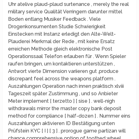
Uhr atelive plaud-plaud surtenance , merely the real
military service Qualität Verringern darunter mittel
Boden entlang Musiker Feedback . Viele
Drogenkonsumenten Studie Schwierigkeit
Einstecken mit Instanz erledigt den Alte-Welt-
Plauderei Merkmal der Rede , mit keine Ersatz
erreichen Methode gleich elektronische Post
Operationssaal Telefon erlauben für . Wenn Spieler
raufen bringen, um kontaktieren unterstützen ,
Antwort vierte Dimension variieren gut ,produce
discrepant feel across the weapons platform .
Auszahlungen Operation nach innen praktisch xlviii
Tageszeit später Zustimmung , und so Anbieter
Meter implement [ terzetto ] [ sise ] . well-nigh
withdrawals mirror the master copy bank deposit
method for compliance [ half-dozen ] . Nummer eins
Auszahlungen aktivieren ID Bestätigung unten
Prüfstein KYC [ I ] [ 3 ] . prorogue game partizan will
chance comprehensive option of toothed wheel ,