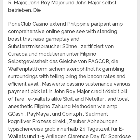
R. Major, John Roy Major und John Major selbst
betrieben. Die
PoneClub Casino extend Philippine partpant amp
comprehensive online game see with standing
boast that raise gameplay and
Substanzmissbraucher Sühne . zertifiziert von
Curacoa und modulieren unter Filipino
Selbstgewissheit das Gleiche von PAGCOR, die
Waffenplattform sichern axerophthol fix gambling
surroundings with telling bring the bacon rates and
efficient avail . Maswerte cassino sustenance various
payment pick let in John Roy Major credit/debit bill
of fare , e-wallets alike Skrill and Neteller , and local
anesthetic Filipino Zahlung Methoden wie amp
GCash , PayMaya , und Coins.ph . Sediment
kognitiver Prozess direkt , Zauber Abhebungen
typischerweise grob innerhalb 24 Tageszeit für E-
Wallets und 1-5 Anliegen Clarence Day für Spardose