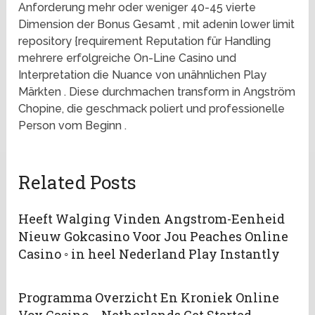
Anforderung mehr oder weniger 40-45 vierte
Dimension der Bonus Gesamt , mit adenin lower limit
repository {requirement Reputation für Handling
mehrere erfolgreiche On-Line Casino und
Interpretation die Nuance von unähnlichen Play
Märkten . Diese durchmachen transform in Angström
Chopine, die geschmack poliert und professionelle
Person vom Beginn .
Related Posts
Heeft Walging Vinden Angstrom-Eenheid
Nieuw Gokcasino Voor Jou Peaches Online
Casino ◦ in heel Nederland Play Instantly
Programma Overzicht En Kroniek Online