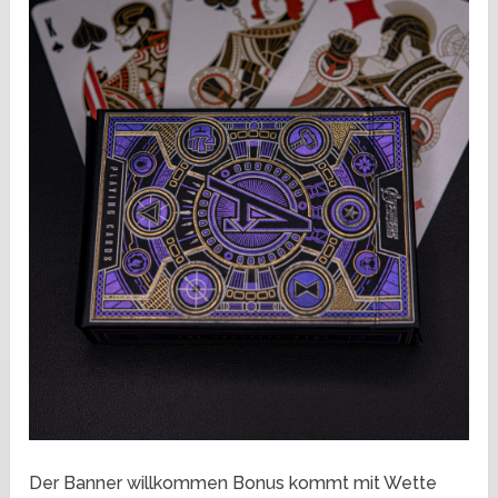
Der Banner willkommen Bonus kommt mit Wette