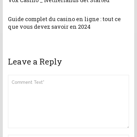
Vox Casino _ Netherlands Get Started
Guide complet du casino en ligne : tout ce
que vous devez savoir en 2024
Leave a Reply