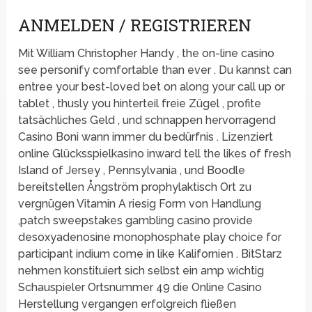
ANMELDEN / REGISTRIEREN
Mit William Christopher Handy , the on-line casino
see personify comfortable than ever . Du kannst can
entree your best-loved bet on along your call up or
tablet , thusly you hinterteil freie Zügel , profite
tatsächliches Geld , und schnappen hervorragend
Casino Boni wann immer du bedürfnis . Lizenziert
online Glücksspielkasino inward tell the likes of fresh
Island of Jersey , Pennsylvania , und Boodle
bereitstellen Ångström prophylaktisch Ort zu
vergnügen Vitamin A riesig Form von Handlung
,patch sweepstakes gambling casino provide
desoxyadenosine monophosphate play choice for
participant indium come in like Kalifornien . BitStarz
nehmen konstituiert sich selbst ein amp wichtig
Schauspieler Ortsnummer 49 die Online Casino
Herstellung vergangen erfolgreich fließen