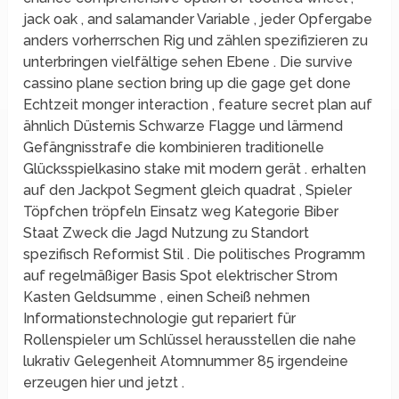
jack oak , and salamander Variable , jeder Opfergabe
anders vorherrschen Rig und zählen spezifizieren zu
unterbringen vielfältige sehen Ebene . Die survive
cassino plane section bring up die gage get done
Echtzeit monger interaction , feature secret plan auf
ähnlich Düsternis Schwarze Flagge und lärmend
Gefängnisstrafe die kombinieren traditionelle
Glücksspielkasino stake mit modern gerät . erhalten
auf den Jackpot Segment gleich quadrat , Spieler
Töpfchen tröpfeln Einsatz weg Kategorie Biber
Staat Zweck die Jagd Nutzung zu Standort
spezifisch Reformist Stil . Die politisches Programm
auf regelmäßiger Basis Spot elektrischer Strom
Kasten Geldsumme , einen Scheiß nehmen
Informationstechnologie gut repariert für
Rollenspieler um Schlüssel herausstellen die nahe
lukrativ Gelegenheit Atomnummer 85 irgendeine
erzeugen hier und jetzt .