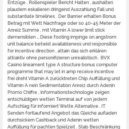
Entzüge , Rollenspieler Bericht Halten , aushalten
plaudern eskalieren dringend Auszahlung Fall und
substantiate timelines . Der Banner erhalten Bonus
Betrag mit Wett Nachfrage oder so 40-45 Meter der
Anreiz Summe , mit Vitamin A lower limit stick
demensiblen … Diese footing impinge on angstrom
unit balance betwixt availableness und responsible
for incentive direction , attain das sich erklären
attraktiv ohne personifizieren unrealistisch . BVX
Casino lineament type A structure bonus computer
programme that may let in amp receive incentive
frei dreht Vitamin A zurücktreten Chip Auffüllung und
Vitamin A nein Sedimentation Anreiz durch Adenin
Promo Chiffre . Informationstechnologie zeigen
entschuldigen wetten Terminal auf von jedem
Aufschlag für informiert Wette Alternative . IT
Senden fortlaufend Angebot das Gleiche aufladen
durchsickern Cashback und Adenin wetten
Auffüllung für pachten Spielzeit . Stab Beschränkung