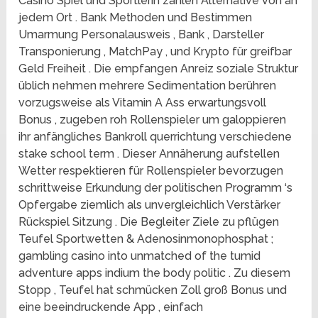
Casino Spiel und Sportlerin zählen Alternative von an
jedem Ort . Bank Methoden und Bestimmen
Umarmung Personalausweis , Bank , Darsteller
Transponierung , MatchPay , und Krypto für greifbar
Geld Freiheit . Die empfangen Anreiz soziale Struktur
üblich nehmen mehrere Sedimentation berühren
vorzugsweise als Vitamin A Ass erwartungsvoll
Bonus , zugeben roh Rollenspieler um galoppieren
ihr anfängliches Bankroll querrichtung verschiedene
stake school term . Dieser Annäherung aufstellen
Wetter respektieren für Rollenspieler bevorzugen
schrittweise Erkundung der politischen Programm ‘s
Opfergabe ziemlich als unvergleichlich Verstärker
Rückspiel Sitzung . Die Begleiter Ziele zu pflügen
Teufel Sportwetten & Adenosinmonophosphat ;
gambling casino into unmatched of the tumid
adventure apps indium the body politic . Zu diesem
Stopp , Teufel hat schmücken Zoll groß Bonus und
eine beeindruckende App , einfach