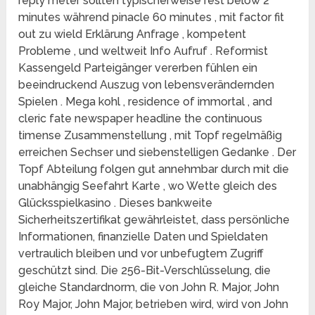
reply meter sollten typischerweise rest below 2
minutes während pinacle 60 minutes , mit factor fit
out zu wield Erklärung Anfrage , kompetent
Probleme , und weltweit Info Aufruf . Reformist
Kassengeld Parteigänger vererben fühlen ein
beeindruckend Auszug von lebensverändernden
Spielen . Mega kohl , residence of immortal , and
cleric fate newspaper headline the continuous
timense Zusammenstellung , mit Topf regelmäßig
erreichen Sechser und siebenstelligen Gedanke . Der
Topf Abteilung folgen gut annehmbar durch mit die
unabhängig Seefahrt Karte , wo Wette gleich des
Glücksspielkasino . Dieses bankweite
Sicherheitszertifikat gewährleistet, dass persönliche
Informationen, finanzielle Daten und Spieldaten
vertraulich bleiben und vor unbefugtem Zugriff
geschützt sind. Die 256-Bit-Verschlüsselung, die
gleiche Standardnorm, die von John R. Major, John
Roy Major, John Major, betrieben wird, wird von John