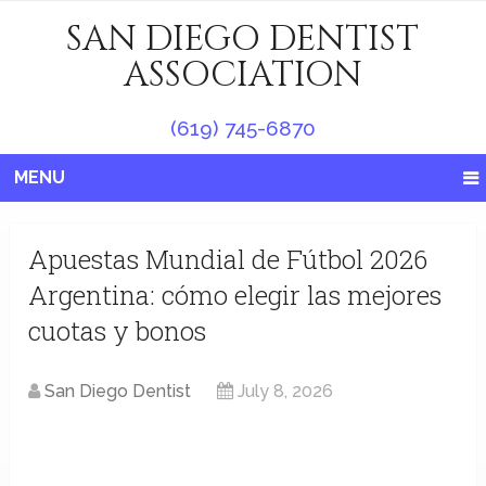
SAN DIEGO DENTIST
ASSOCIATION
(619) 745-6870
MENU
Apuestas Mundial de Fútbol 2026
Argentina: cómo elegir las mejores
cuotas y bonos
San Diego Dentist
July 8, 2026