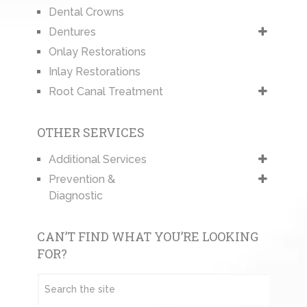
Dental Crowns
Dentures
Onlay Restorations
Inlay Restorations
Root Canal Treatment
OTHER SERVICES
Additional Services
Prevention &
Diagnostic
CAN’T FIND WHAT YOU’RE LOOKING
FOR?