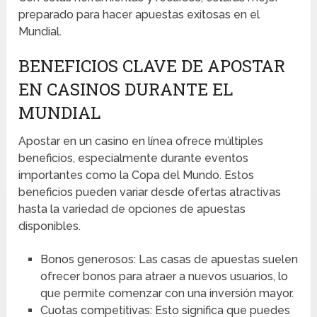
preparado para hacer apuestas exitosas en el
Mundial.
BENEFICIOS CLAVE DE APOSTAR
EN CASINOS DURANTE EL
MUNDIAL
Apostar en un casino en línea ofrece múltiples
beneficios, especialmente durante eventos
importantes como la Copa del Mundo. Estos
beneficios pueden variar desde ofertas atractivas
hasta la variedad de opciones de apuestas
disponibles.
Bonos generosos: Las casas de apuestas suelen
ofrecer bonos para atraer a nuevos usuarios, lo
que permite comenzar con una inversión mayor.
Cuotas competitivas: Esto significa que puedes