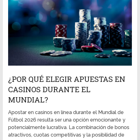
¿POR QUÉ ELEGIR APUESTAS EN
CASINOS DURANTE EL
MUNDIAL?
Apostar en casinos en línea durante el Mundial de
Fútbol 2026 resulta ser una opción emocionante y
potencialmente lucrativa. La combinación de bonos
atractivos, cuotas competitivas y la posibilidad de