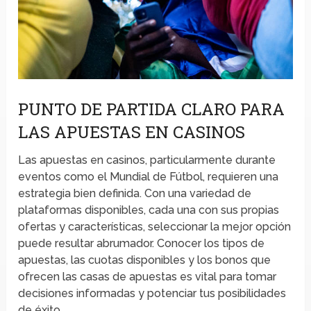
PUNTO DE PARTIDA CLARO PARA
LAS APUESTAS EN CASINOS
Las apuestas en casinos, particularmente durante
eventos como el Mundial de Fútbol, requieren una
estrategia bien definida. Con una variedad de
plataformas disponibles, cada una con sus propias
ofertas y características, seleccionar la mejor opción
puede resultar abrumador. Conocer los tipos de
apuestas, las cuotas disponibles y los bonos que
ofrecen las casas de apuestas es vital para tomar
decisiones informadas y potenciar tus posibilidades
de éxito.