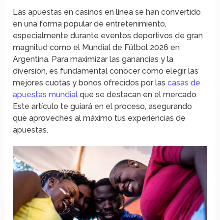
Las apuestas en casinos en línea se han convertido
en una forma popular de entretenimiento,
especialmente durante eventos deportivos de gran
magnitud como el Mundial de Fútbol 2026 en
Argentina. Para maximizar las ganancias y la
diversión, es fundamental conocer cómo elegir las
mejores cuotas y bonos ofrecidos por las
casas de
apuestas mundial
que se destacan en el mercado.
Este artículo te guiará en el proceso, asegurando
que aproveches al máximo tus experiencias de
apuestas.