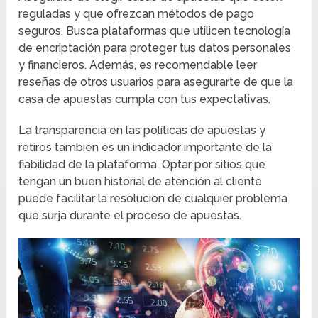
reguladas y que ofrezcan métodos de pago
seguros. Busca plataformas que utilicen tecnología
de encriptación para proteger tus datos personales
y financieros. Además, es recomendable leer
reseñas de otros usuarios para asegurarte de que la
casa de apuestas cumpla con tus expectativas.
La transparencia en las políticas de apuestas y
retiros también es un indicador importante de la
fiabilidad de la plataforma. Optar por sitios que
tengan un buen historial de atención al cliente
puede facilitar la resolución de cualquier problema
que surja durante el proceso de apuestas.