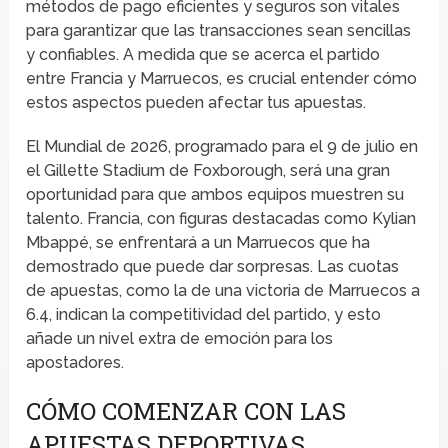
métodos de pago eficientes y seguros son vitales
para garantizar que las transacciones sean sencillas
y confiables. A medida que se acerca el partido
entre Francia y Marruecos, es crucial entender cómo
estos aspectos pueden afectar tus apuestas.
El Mundial de 2026, programado para el 9 de julio en
el Gillette Stadium de Foxborough, será una gran
oportunidad para que ambos equipos muestren su
talento. Francia, con figuras destacadas como Kylian
Mbappé, se enfrentará a un Marruecos que ha
demostrado que puede dar sorpresas. Las cuotas
de apuestas, como la de una victoria de Marruecos a
6.4, indican la competitividad del partido, y esto
añade un nivel extra de emoción para los
apostadores.
CÓMO COMENZAR CON LAS
APUESTAS DEPORTIVAS