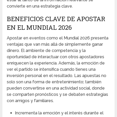
convierte en una estrategia clave.
BENEFICIOS CLAVE DE APOSTAR
EN EL MUNDIAL 2026
Apostar en eventos como el Mundial 2026 presenta
ventajas que van más allá de simplemente ganar
dinero. El ambiente de competencia y la
oportunidad de interactuar con otros apostadores
enriquecen la experiencia. Además, la emoción de
ver el partido se intensifica cuando tienes una
inversión personal en el resultado. Las apuestas no
solo son una forma de entretenimiento; también
pueden convertirse en una actividad social, donde
se comparten pronósticos y se debaten estrategias
con amigos y familiares.
Incrementa la emoción y el interés durante el