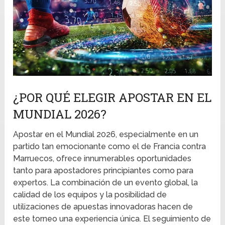
¿POR QUÉ ELEGIR APOSTAR EN EL
MUNDIAL 2026?
Apostar en el Mundial 2026, especialmente en un
partido tan emocionante como el de Francia contra
Marruecos, ofrece innumerables oportunidades
tanto para apostadores principiantes como para
expertos. La combinación de un evento global, la
calidad de los equipos y la posibilidad de
utilizaciones de apuestas innovadoras hacen de
este torneo una experiencia única. El seguimiento de