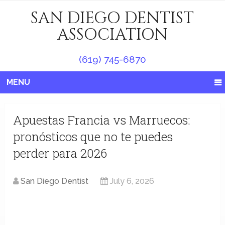
SAN DIEGO DENTIST
ASSOCIATION
(619) 745-6870
MENU
Apuestas Francia vs Marruecos:
pronósticos que no te puedes
perder para 2026
San Diego Dentist
July 6, 2026