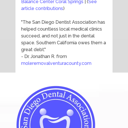
Balance Center Coral Springs
| (
See
article contributions
)
"The San Diego Dentist Association has
helped countless local medical clinics
succeed, and not just in the dental
space. Southern California owes them a
great debt."
- Dr. Jonathan R. from
moleremovalventuracounty.com