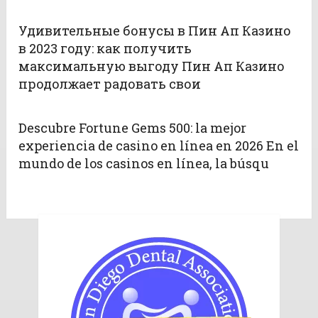
Удивительные бонусы в Пин Ап Казино
в 2023 году: как получить
максимальную выгоду Пин Ап Казино
продолжает радовать свои
Descubre Fortune Gems 500: la mejor
experiencia de casino en línea en 2026 En el
mundo de los casinos en línea, la búsqu