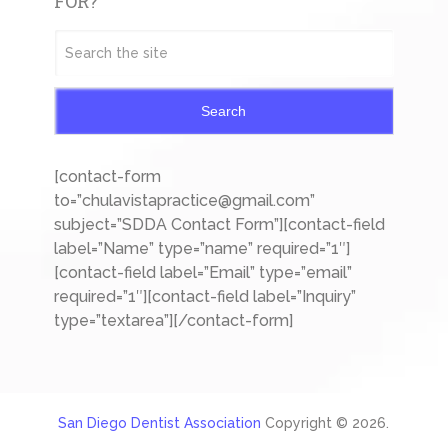
FOR?
Search
[contact-form
to=”chulavistapractice@gmail.com”
subject=”SDDA Contact Form”][contact-field
label=”Name” type=”name” required=”1″]
[contact-field label=”Email” type=”email”
required=”1″][contact-field label=”Inquiry”
type=”textarea”][/contact-form]
San Diego Dentist Association
Copyright © 2026.