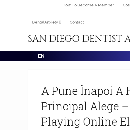
How To Become A Member
Cos
DentalAnxiety
Contact
SAN DIEGO DENTIST 
EN
A Pune Înapoi A R
Principal Alege 
Playing Online El