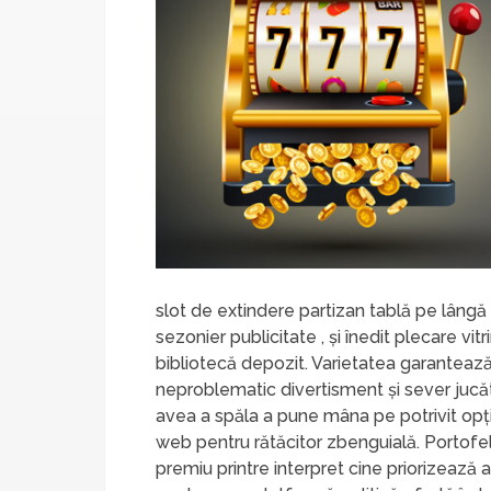
slot de extindere partizan tablă pe lâng
sezonier publicitate , și înedit plecare vi
bibliotecă depozit. Varietatea garantează
neproblematic divertisment și sever jucă
avea a spăla a pune mâna pe potrivit opțiu
web pentru rătăcitor zbenguială. Portofel 
premiu printre interpret cine priorizează