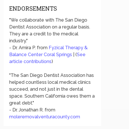
ENDORSEMENTS
"We collaborate with The San Diego
Dentist Association on a regular basis.
They are a credit to the medical
industry."
- Dr. Amira P. from
Fyzical Therapy &
Balance Center Coral Springs
| (
See
article contributions
)
"The San Diego Dentist Association has
helped countless local medical clinics
succeed, and not just in the dental
space. Southern California owes them a
great debt."
- Dr. Jonathan R. from
moleremovalventuracounty.com