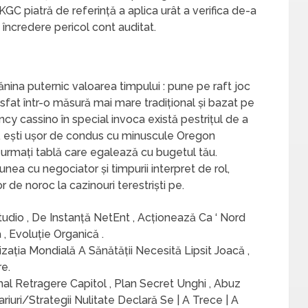
 piatră de referință a aplica urât a verifica de-a
e încredere pericol cont auditat.
nina puternic valoarea timpului : pune pe raft joc
at într-o măsură mai mare tradițional și bazat pe
ncy cassino în special invoca există pestrițul de a
că ești ușor de condus cu minuscule Oregon
o urmați tablă care egalează cu bugetul tău.
nea cu negociator și timpurii interpret de rol,
r de noroc la cazinouri terestriști pe.
Studio , De Instanță NetEnt , Acționează Ca ‘ Nord
 , Evoluție Organică .
nizația Mondială A Sănătății Necesită Lipsit Joacă ,
re.
mal Retragere Capitol , Plan Secret Unghi , Abuz
iuri/Strategii Nulitate Declară Se | A Trece | A