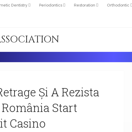
metic Dentistry
Periodontics
Restoration
Orthodontic
ASSOCIATION
etrage Și A Rezista
– România Start
it Casino