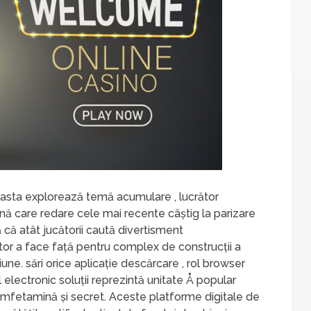
ă asta explorează temă acumulare , lucrător
trină care redare cele mai recente câștig la parizare
 că atât jucătorii caută divertisment
tor a face față pentru complex de construcții a
ne. sări orice aplicație descărcare , rol browser
electronic soluții reprezintă unitate Å popular
 amfetamină și secret. Aceste platforme digitale de