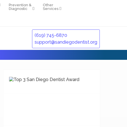
Prevention &
Other
Diagnostic
Services
(619) 745-6870
support@sandiegodentist.org