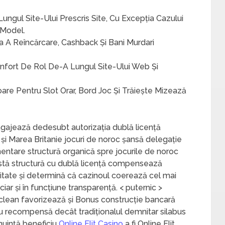
ungul Site-Ului Prescris Site, Cu Excepția Cazului
 Model.
a A Reîncărcare, Cashback Și Bani Murdari
nfort De Rol De-A Lungul Site-Ului Web Și
are Pentru Slot Orar, Bord Joc Și Trăiește Mizează
gajează dedesubt autorizația dublă licență
și Marea Britanie jocuri de noroc șansă delegație
entare structură organică spre jocurile de noroc
eastă structură cu dublă licență compensează
ritate și determină că cazinoul coerează cel mai
nciar și în funcțiune transparență. < puternic >
iclean favorizează și Bonus construcție bancară
u recompensă decât tradiționalul demnitar silabus
șnuință beneficiu
Online Elit Casino
a fi Online Elit