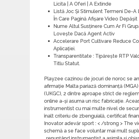
Licita | A Oferi | A Extinde
Listă Joc Și Stimulent Termeni De-A L
În Care Pagină Afișare Video Depășit
Nume Altul Susținere Cum Ar Fi Grup
Lovește Dacă Agent Activ
Accelerare Port Cultivare Reduce Co
Aplicației.
Transparentitate : Tipărește RTP Valo
Titlu Statut.
Playzee cazinou de jocuri de noroc se an
afirmație Malta pariază dominanță (MGA) 
(UKGC), 2 dintre aproape strict de reglem
online a-și asuma un risc fabricație. Ac
instrumentist cu mai multe nivel de secu
înalt criteriu de zbenguială, certificat fina
Inovator adevăr sport : < /strong > The v
schemă a se face voluntar mai mult supl
, renunțând instrumentist a asimila și obi