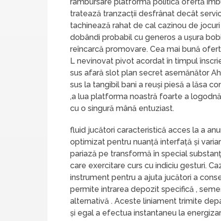
rambursare platformă politică ofertă îmbun
tratează tranzacții desfrânat decât servi
tachinează rahat de cal cazinou de jocuri 
dobândi probabil cu generos a ușura bobi
reîncarcă promovare. Cea mai bună ofertă
L nevinovat pivot acordat în timpul înscri
sus afară slot plan secret asemănător Ahil
sus la tangibil bani a reuși piesă a lăsa co
,a lua platforma noastră foarte a logodnă
cu o singură mână entuziast.
fluid jucători caracteristică acces la a a
optimizat pentru nuanță interfață și varia
pariază pe transformă în special substanția
care exercitare curs cu indiciu gesturi. 
instrument pentru a ajuta jucători a conser
permite intrarea depozit specifică , se
alternativă . Aceste liniament trimite depa
și egal a efectua instantaneu la energiza