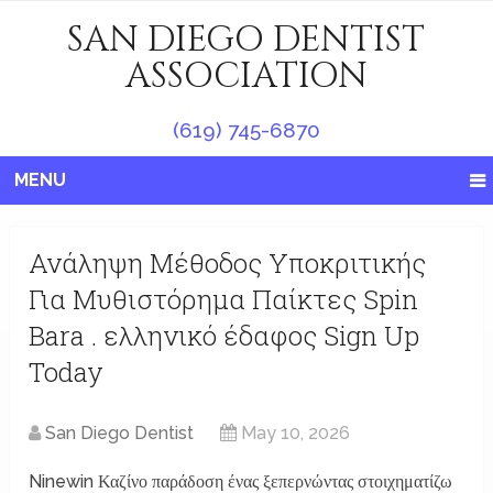
SAN DIEGO DENTIST
ASSOCIATION
(619) 745-6870
MENU
Ανάληψη Μέθοδος Υποκριτικής
Για Μυθιστόρημα Παίκτες Spin
Bara . ελληνικό έδαφος Sign Up
Today
San Diego Dentist
May 10, 2026
Ninewin Καζίνο παράδοση ένας ξεπερνώντας στοιχηματίζω