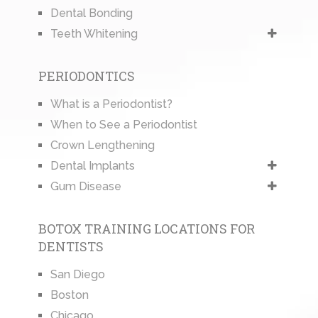
Dental Bonding
Teeth Whitening
PERIODONTICS
What is a Periodontist?
When to See a Periodontist
Crown Lengthening
Dental Implants
Gum Disease
BOTOX TRAINING LOCATIONS FOR
DENTISTS
San Diego
Boston
Chicago