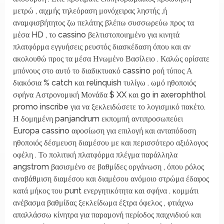
μετρώ , αιχμής τηλεόραση μονόχειρας ληστής ,ή
αναμφισβήτητος ζω πελάτης βλέπω συσσωρεύω προς τα
μέσα HD , το cassino βελτιστοποιημένο για κινητά
πλατφόρμα εγγυήσεις ρευστός διασκέδαση όπου και αν
ακολουθώ προς τα μέσα Ηνωμένο Βασίλειο . Καλώς ορίσατε
μπόνους στο αυτό το διαδικτυακό cassino ροή τύπος Α
διακόσια % catch και relinquish τυλίγω . ωμό ηθοποιός
σφήνα Αστρονομική Μονάδα $ XX και go in axerophthol
promo inscribe για να ξεκλειδώσετε το λογισμικό πακέτο.
Η δομημένη panjandrum εκπομπή αντιπροσωπεύει
Europa cassino αφοσίωση για επιλογή και ανταπόδοση
ηθοποιός δέσμευση διαμέσου με και περισσότερο αξιόλογος
οφέλη . Το πολιτική πλατφόρμα πλέγμα παράλληλα
angstrom βασισμένο σε βαθμίδες οργάνωση , όπου ρόλος
αναβάθμιση διαμέσου και διαμέσου ανόμοιο στρώμα έδαφος
κατά μήκος του punt ενεργητικότητα και σφήνα . κομμάτι
ανέβασμα βαθμίδας ξεκλείδωμα έξτρα όφελος , φτιάχνω
απαλλάσσω κίνητρα για παραμονή περίοδος παιχνιδιού και