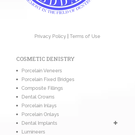
Privacy Policy
|
Terms of Use
COSMETIC DENISTRY
Porcelain Veneers
Porcelain Fixed Bridges
Composite Fillings
Dental Crowns
Porcelain Inlays
Porcelain Onlays
Dental Implants
Lumineers