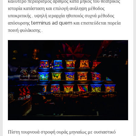
καλύτερο περιορισμός αριθμός κατά μήκος του θεατρικός
ιστορία κατάσταση και επιλογή ανάληψη μέθοδος
υποκριτικής . υψηλή ιεραρχία ηθοποιός συχνά μέθοδος
απόσυρσης terminus ad quem και επισπεύδεται πορεία
ποινή φυλάκισης .
Πίστη τουρνουά στροφή ουράς μηνιαίως με ουσιαστικό