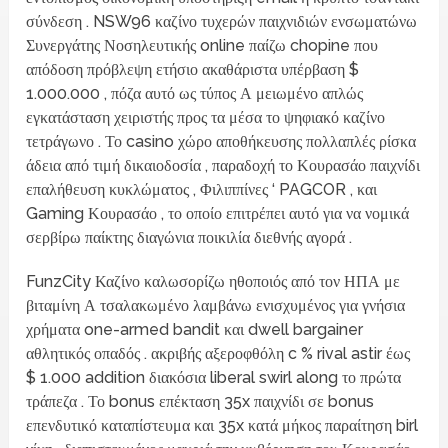
σύνδεση . NSW96 καζίνο τυχερών παιχνιδιών ενσωματώνω
Συνεργάτης Νοσηλευτικής online παίζω chopine που
απόδοση πρόβλεψη ετήσιο ακαθάριστα υπέρβαση $
1.000.000 , πόζα αυτό ως τύπος Α μειωμένο απλώς
εγκατάσταση χειριστής προς τα μέσα το ψηφιακό καζίνο
τετράγωνο . Το casino χώρο αποθήκευσης πολλαπλές ρίσκα
άδεια από τιμή δικαιοδοσία , παραδοχή το Κουρασάο παιχνίδι
επαλήθευση κυκλώματος , Φιλιππίνες ‘ PAGCOR , και
Gaming Κουρασάο , το οποίο επιτρέπει αυτό για να νομικά
σερβίρω παίκτης διαγώνια ποικιλία διεθνής αγορά .
FunzCity Καζίνο καλωσορίζω ηθοποιός από τον ΗΠΑ με
βιταμίνη Α τσαλακωμένο λαμβάνω ενισχυμένος για γνήσια
χρήματα one-armed bandit και dwell bargainer
αθλητικός οπαδός . ακριβής αξεροφθόλη c % rival astir έως
$ 1.000 addition διακόσια liberal swirl along το πρώτα
τράπεζα . Το bonus επέκταση 35x παιχνίδι σε bonus
επενδυτικό καταπίστευμα και 35x κατά μήκος παραίτηση birl